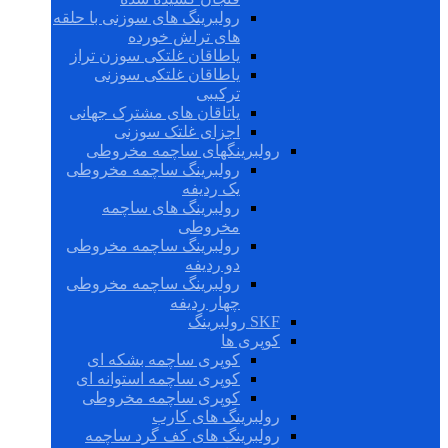
رولبرینگ های سوزنی با حلقه
های تراش خورده
یاطاقان غلتکی سوزن تراز
یاطاقان غلتکی سوزنی
ترکیبی
یاتاقان های مشترک جهانی
اجزای غلتک سوزنی
رولبرینگهای ساچمه مخروطی
رولبرینگ ساچمه مخروطی
یک ردیفه
رولبرینگ های ساچمه
مخروطی
رولبرینگ ساچمه مخروطی
دو ردیفه
رولبرینگ ساچمه مخروطی
چهار ردیفه
SKF رولبرینگ
کوپری ها
کوپری ساچمه بشکه ای
کوپری ساچمه استوانه ای
کوپری ساچمه مخروطی
رولبرینگ های کارب
رولبرینگ های کف گرد ساچمه