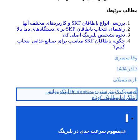
مطالب مرتبط:
بررسی انواع یاطاقان SKF و کاربردهای مختلف آنها
راهنمای انتخاب یاطاقان SKF برای دستگاه‌های دما بالا
نحوه تشخیص بلبرینگ اصلی skf
چگونه یاطاقان SKF مناسب برای صنایع غذایی انتخاب
کنیم؟
وفا سیمری
3 آذر 1404
بار دینامیکی
فیسبوک
X
پینترست
رددیت
Delicious
لینکدین
واتس
اپ
تلگرام
ایمیل
لینک کوتاه
مفهوم سرعت حدی در بلبرینگ
قبلی