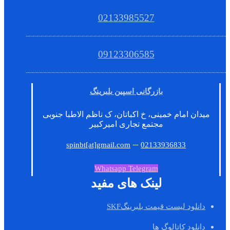
02133985527
09123306585
بازرگانی اسپین بلبرینگ
میدان امام خمینی، خ اکباتان، ک ناظم الاطبا جنوبی
مجتمع تجاری امیرکبیر
–
spinbt[at]gmail.com
02133936833
Whatsapp
Telegram
لینک های مفید
دانلود لیست قیمت بلبرینگSKF
دانلود کاتالوگ ها