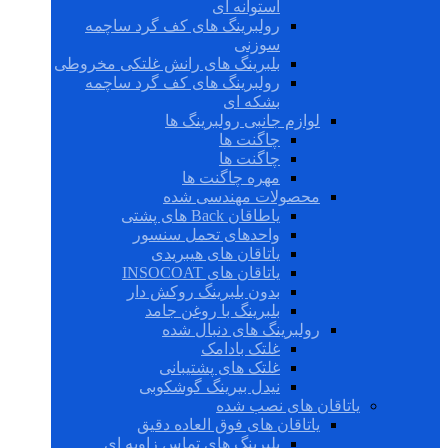
استوانه ای
رولبرینگ های کف گرد ساچمه
سوزنی
بلبرینگ های رانش غلتکی مخروطی
رولبرینگ های کف گرد ساچمه
بشکه ای
لوازم جانبی رولبرینگ ها
چاگنت ها
چاگنت ها
مهره چاگنت ها
محصولات مهندسی شده
یاطاقان Back های پشتی
واحدهای تحمل سنسور
یاتاقان های هیبریدی
یاتاقان های INSOCOAT
بدون بلبرینگ روکش دار
بلبرینگ با روغن جامد
رولبرینگ های دنبال شده
غلتک بادامک
غلتک های پشتیبانی
نیدل بیرینگ گوشکوبی
یاتاقان های نصب شده
یاتاقان های فوق العاده دقیق
بلبرینگ های تماس زاویه ای