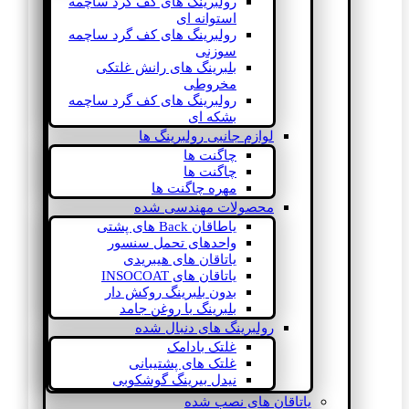
رولبرینگ های کف گرد ساچمه
استوانه ای
رولبرینگ های کف گرد ساچمه
سوزنی
بلبرینگ های رانش غلتکی
مخروطی
رولبرینگ های کف گرد ساچمه
بشکه ای
لوازم جانبی رولبرینگ ها
چاگنت ها
چاگنت ها
مهره چاگنت ها
محصولات مهندسی شده
یاطاقان Back های پشتی
واحدهای تحمل سنسور
یاتاقان های هیبریدی
یاتاقان های INSOCOAT
بدون بلبرینگ روکش دار
بلبرینگ با روغن جامد
رولبرینگ های دنبال شده
غلتک بادامک
غلتک های پشتیبانی
نیدل بیرینگ گوشکوبی
یاتاقان های نصب شده