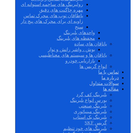
رولبرینگ های ساچمه استوانه ای
مهره چاگنت های دقیق
یاطاقان توپ های محرک تماس
زاویه ای برای محرک های پیچ دار
سنج
واحدهای بلبرینگ
محفظه های بلبرینگ
یاتاقان های ساده
بوش ، واشر رانش و نوار
یاتاقان ها و سیستم های مغناطیسی
بازاریابی خودرو
انواع گریس ها
تماس با ما
درباره ما
سوالات متداول
مقاله ها
بلبرینگ کف گرد
بورس انواع بلبرینگ
بلبرینگ صنعتی
بلبرینگ مینیاتوری
بلبرینگ بک استاپ
گریس SKF
بلبرینگ های خود تنظیم