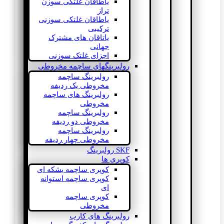
یاطاقان غلتکی سوزن
تراز
یاطاقان غلتکی سوزنی
ترکیبی
یاتاقان های مشترک
جهانی
اجزای غلتک سوزنی
رولبرینگهای ساچمه مخروطی
رولبرینگ ساچمه
مخروطی یک ردیفه
رولبرینگ های ساچمه
مخروطی
رولبرینگ ساچمه
مخروطی دو ردیفه
رولبرینگ ساچمه
مخروطی چهار ردیفه
SKF رولبرینگ
کوپری ها
کوپری ساچمه بشکه ای
کوپری ساچمه استوانه
ای
کوپری ساچمه
مخروطی
رولبرینگ های کارب