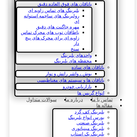
یاتاقان های فوق العاده دقیق
بلبرینگ های تماس زاویه ای
رولبرینگ های ساچمه استوانه
ای
مهره چاگنت های دقیق
یاطاقان توپ های محرک تماس
زاویه ای برای محرک های پیچ
دار
سنج
واحدهای بلبرینگ
محفظه های بلبرینگ
یاتاقان های ساده
بوش ، واشر رانش و نوار
یاتاقان ها و سیستم های مغناطیسی
بازاریابی خودرو
انواع گریس ها
تماس با ما
درباره ما
سوالات متداول
مقاله ها
بلبرینگ کف گرد
بورس انواع بلبرینگ
بلبرینگ صنعتی
بلبرینگ مینیاتوری
بلبرینگ بک استاپ