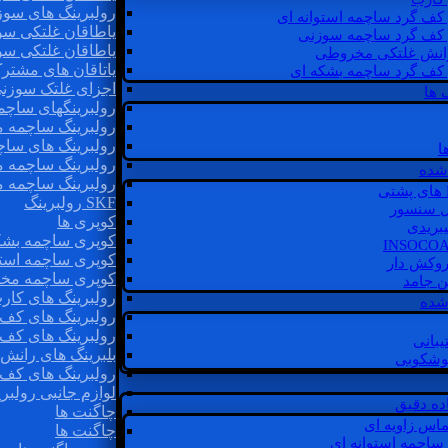
رولبرینگ های سوز
 کف گرد ساچمه استوانه ای
یاطاقان غلتکی سو
 کف گرد ساچمه سوزنی
یاطاقان غلتکی سو
رانش غلتکی مخروطی
یاتاقان های مشتر
 کف گرد ساچمه بشکه ای
اجزای غلتک سوزن
 ها
رولبرینگهای ساچ
رولبرینگ ساچمه 
رولبرینگ های سا
ا
رولبرینگ ساچمه 
شده
رولبرینگ ساچمه 
SKF رولبرینگ
ل سنسور
کوپری ها
یبریدی
کوپری ساچمه بشک
کوپری ساچمه استو
روکش دار
کوپری ساچمه مخ
غن جامد
رولبرینگ های کار
 شده
رولبرینگ های کف 
رولبرینگ های کف
یبانی
بلبرینگ های ران
گوشکوبی
رولبرینگ های کف
لوازم جانبی رولبری
اده دقیق
چاگنت ها
ماس زاویه ای
چاگنت ها
 ساچمه استوانه ای