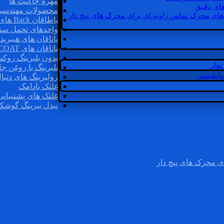
مهره چاگنت ها
ای دقیق
محصولات مهندسی
های محرک تماس زاویه ای برای محرک های پیچ دار
یاطاقان Back های پشتی
واحدهای تحمل سن
یاتاقان های هیبرید
یاتاقان های INSOCOAT
بدون بلبرینگ روک
وار
بلبرینگ با روغن جا
غناطیسی
رولبرینگ های دنبا
غلتک بادامک
غلتک های پشتیبانی
نیدل بیرینگ گوشک
ی محرک های پیچ دار