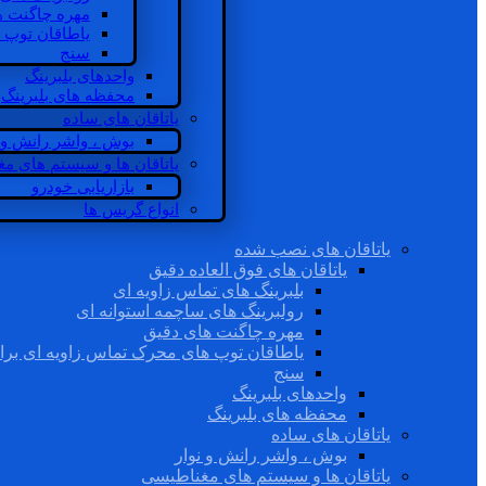
مهره چاگنت ه
یاطاقان توپ 
سنج
واحدهای بلبرینگ
محفظه های بلبرینگ
یاتاقان های ساده
بوش ، واشر رانش و ن
یاتاقان ها و سیستم های م
بازاریابی خودرو
انواع گریس ها
یاتاقان های نصب شده
یاتاقان های فوق العاده دقیق
بلبرینگ های تماس زاویه ای
رولبرینگ های ساچمه استوانه ای
مهره چاگنت های دقیق
یاطاقان توپ های محرک تماس زاویه ای برا
سنج
واحدهای بلبرینگ
محفظه های بلبرینگ
یاتاقان های ساده
بوش ، واشر رانش و نوار
یاتاقان ها و سیستم های مغناطیسی