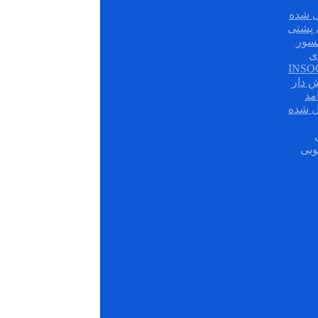
 شده
سور
ی
ش دار
مد
ل شده
وبی