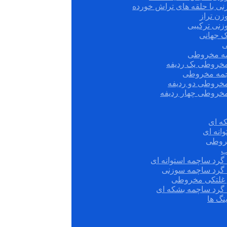
نی با حلقه های تراش خورده
زن تراز
زنی ترکیبی
ک جهانی
ی
مه مخروطی
مخروطی یک ردیفه
چمه مخروطی
مخروطی دو ردیفه
مخروطی چهار ردیفه
ه ای
انه ای
روطی
ب
گرد ساچمه استوانه ای
 گرد ساچمه سوزنی
ش غلتکی مخروطی
 گرد ساچمه بشکه ای
نگ ها