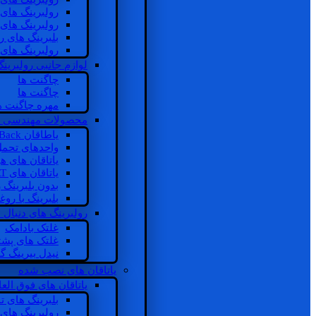
رولبرینگ های
رولبرینگ های
بلبرینگ های 
رولبرینگ های
لوازم جانبی رولبرینگ
چاگنت ها
چاگنت ها
مهره چاگنت ه
محصولات مهندسی 
یاطاقان Back های پشتی
واحدهای تحم
یاتاقان های ه
یاتاقان های INSOCOAT
بدون بلبرینگ 
بلبرینگ با رو
رولبرینگ های دنبال
غلتک بادامک
غلتک های پشت
نیدل بیرینگ 
یاتاقان های نصب شده
یاتاقان های فوق الع
بلبرینگ های ت
رولبرینگ های