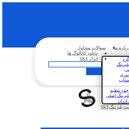
رباره ما
سوالات متداول
دانلود کاتالوگ ها
ابزار SKF
گرد
لبرینگ
تی
اتوری
استاپ
خود تنظیم
لبرینگ اصلی
 ارزان
بلبرینگSKF