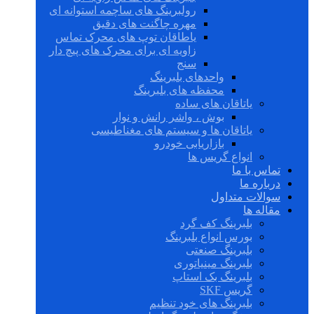
رولبرینگ های ساچمه استوانه ای
مهره چاگنت های دقیق
یاطاقان توپ های محرک تماس
زاویه ای برای محرک های پیچ دار
سنج
واحدهای بلبرینگ
محفظه های بلبرینگ
یاتاقان های ساده
بوش ، واشر رانش و نوار
یاتاقان ها و سیستم های مغناطیسی
بازاریابی خودرو
انواع گریس ها
تماس با ما
درباره ما
سوالات متداول
مقاله ها
بلبرینگ کف گرد
بورس انواع بلبرینگ
بلبرینگ صنعتی
بلبرینگ مینیاتوری
بلبرینگ بک استاپ
گریس SKF
بلبرینگ های خود تنظیم