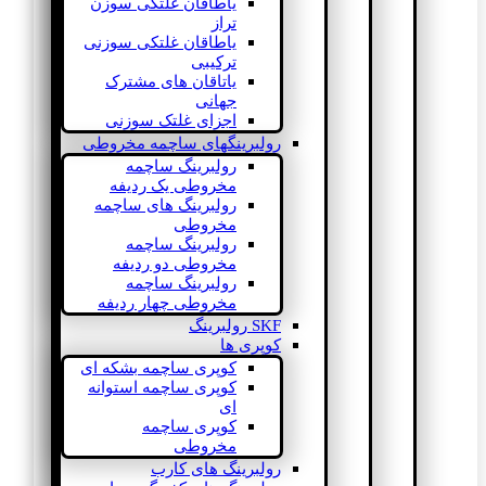
یاطاقان غلتکی سوزن
تراز
یاطاقان غلتکی سوزنی
ترکیبی
یاتاقان های مشترک
جهانی
اجزای غلتک سوزنی
رولبرینگهای ساچمه مخروطی
رولبرینگ ساچمه
مخروطی یک ردیفه
رولبرینگ های ساچمه
مخروطی
رولبرینگ ساچمه
مخروطی دو ردیفه
رولبرینگ ساچمه
مخروطی چهار ردیفه
SKF رولبرینگ
کوپری ها
کوپری ساچمه بشکه ای
کوپری ساچمه استوانه
ای
کوپری ساچمه
مخروطی
رولبرینگ های کارب