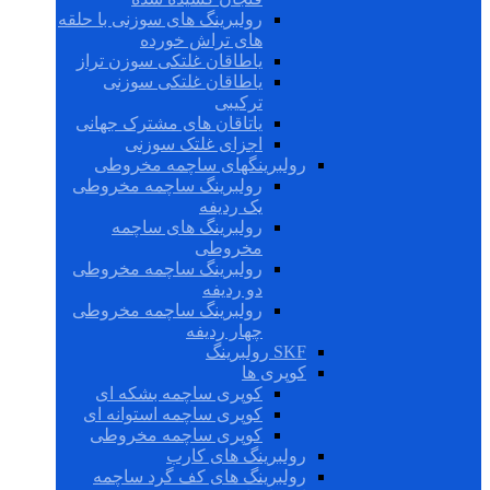
رولبرینگ های سوزنی با حلقه
های تراش خورده
یاطاقان غلتکی سوزن تراز
یاطاقان غلتکی سوزنی
ترکیبی
یاتاقان های مشترک جهانی
اجزای غلتک سوزنی
رولبرینگهای ساچمه مخروطی
رولبرینگ ساچمه مخروطی
یک ردیفه
رولبرینگ های ساچمه
مخروطی
رولبرینگ ساچمه مخروطی
دو ردیفه
رولبرینگ ساچمه مخروطی
چهار ردیفه
SKF رولبرینگ
کوپری ها
کوپری ساچمه بشکه ای
کوپری ساچمه استوانه ای
کوپری ساچمه مخروطی
رولبرینگ های کارب
رولبرینگ های کف گرد ساچمه