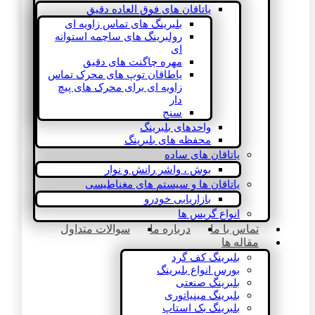
یاتاقان های فوق العاده دقیق
بلبرینگ های تماس زاویه ای
رولبرینگ های ساچمه استوانه
ای
مهره چاگنت های دقیق
یاطاقان توپ های محرک تماس
زاویه ای برای محرک های پیچ
دار
سنج
واحدهای بلبرینگ
محفظه های بلبرینگ
یاتاقان های ساده
بوش ، واشر رانش و نوار
یاتاقان ها و سیستم های مغناطیسی
بازاریابی خودرو
انواع گریس ها
تماس با ما
درباره ما
سوالات متداول
مقاله ها
بلبرینگ کف گرد
بورس انواع بلبرینگ
بلبرینگ صنعتی
بلبرینگ مینیاتوری
بلبرینگ بک استاپ