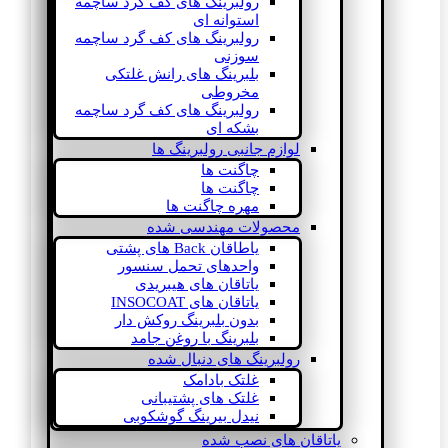
رولبرینگ های کف گرد ساچمه
استوانه ای
رولبرینگ های کف گرد ساچمه
سوزنی
بلبرینگ های رانش غلتکی
مخروطی
رولبرینگ های کف گرد ساچمه
بشکه ای
لوازم جانبی رولبرینگ ها
چاگنت ها
چاگنت ها
مهره چاگنت ها
محصولات مهندسی شده
یاطاقان Back های پشتی
واحدهای تحمل سنسور
یاتاقان های هیبریدی
یاتاقان های INSOCOAT
بدون بلبرینگ روکش دار
بلبرینگ با روغن جامد
رولبرینگ های دنبال شده
غلتک بادامک
غلتک های پشتیبانی
نیدل بیرینگ گوشکوبی
یاتاقان های نصب شده