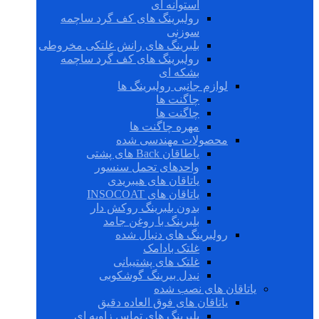
استوانه ای
رولبرینگ های کف گرد ساچمه
سوزنی
بلبرینگ های رانش غلتکی مخروطی
رولبرینگ های کف گرد ساچمه
بشکه ای
لوازم جانبی رولبرینگ ها
چاگنت ها
چاگنت ها
مهره چاگنت ها
محصولات مهندسی شده
یاطاقان Back های پشتی
واحدهای تحمل سنسور
یاتاقان های هیبریدی
یاتاقان های INSOCOAT
بدون بلبرینگ روکش دار
بلبرینگ با روغن جامد
رولبرینگ های دنبال شده
غلتک بادامک
غلتک های پشتیبانی
نیدل بیرینگ گوشکوبی
یاتاقان های نصب شده
یاتاقان های فوق العاده دقیق
بلبرینگ های تماس زاویه ای