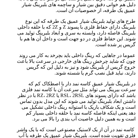
دلیل هم خوانی دقیق بین شیار و ساچمه های بلبرینگ شیار
عمیق یک طرفه، از خصوصیات آن است.
طرح های تولید بلبرینگ شیار عمیق یک طرفه که این نوع
بلبرینگ دارای حفاظ فلزی با پسوند Z و 2Z که با حلقه داخلی
بلبرینگ فاصله دارد، وابسته به سری و ابعاد بلبرینگ تولید می
شوند. این حفاظ فلزی در دو جهت است و داخل آن ها هم با
گریس پر شده است.
عموما در جاهایی که رینگ داخلی باید بچرخد به کار می روند
چون که شاید چرخش رینگ های خارجی در سرعت بالا باعث
خروج گریس از بلبرینگ شود و نیز به دلیل این که گریس
دارند، نباید قبل نصب گرم یا شسته شوند.
در بلبرینگ شیار عمیق کاسه نمد دار با اصطکاک کم که
سرعت بیرینگ می تواند مثل سرعت آن با کاسه نمد فلزی
باشد که دارای پسوند های RSL، 2RSL یا RZ، 2RZ با در نظر
داشتن ابعاد بلبرینگ تولید می شوند که این مدل بدون تماس
است و یک شکاف باریک با استوانه رینگ داخلی تشکیل می
دهد یعنی اینکه فاصله کاسه نمد با حلقه داخلی بسیار کم
است و به همین دلیل خاصیت آب بندی را بالا می برد.
کاسه نمد در آن از یک لاستیک مصنوعی است که با یک واشر
فلزی تقویت شده است. بلبرینگ شیار عمیق یک طرفه با آب