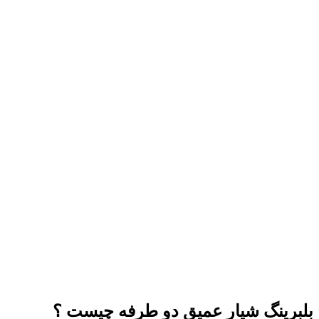
بلبرینگ شیار عمیق دو طرفه چیست ؟