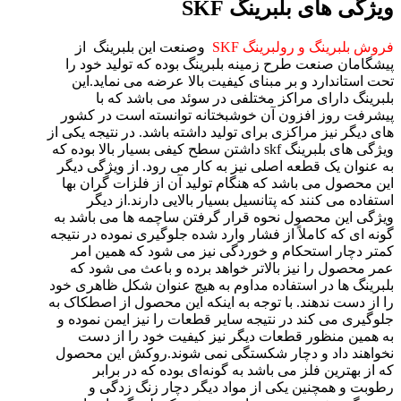
ویژگی های بلبرینگ SKF
فروش بلبرینگ و رولبرینگ SKF
وصنعت این بلبرینگ از
پیشگامان صنعت طرح زمینه بلبرینگ بوده که تولید خود را
تحت استاندارد و بر مبنای کیفیت بالا عرضه می نماید.این
بلبرینگ دارای مراکز مختلفی در سوئد می باشد که با
پیشرفت روز افزون آن خوشبختانه توانسته است در کشور
های دیگر نیز مراکزی برای تولید داشته باشد. در نتیجه یکی از
ویژگی های بلبرینگ skf داشتن سطح کیفی بسیار بالا بوده که
به عنوان یک قطعه اصلی نیز به کار می رود. از ویژگی دیگر
این محصول می باشد که هنگام تولید آن از فلزات گران بها
استفاده می کنند که پتانسیل بسیار بالایی دارند.از دیگر
ویژگی این محصول نحوه قرار گرفتن ساچمه ها می باشد به
گونه ای که کاملاً از فشار وارد شده جلوگیری نموده در نتیجه
کمتر دچار استحکام و خوردگی نیز می شود که همین امر
عمر محصول را نیز بالاتر خواهد برده و باعث می شود که
بلبرینگ ها در استفاده مداوم به هیچ عنوان شکل ظاهری خود
را از دست ندهند. با توجه به اینکه این محصول از اصطکاک به
جلوگیری می کند در نتیجه سایر قطعات را نیز ایمن نموده و
به همین منظور قطعات دیگر نیز کیفیت خود را از دست
نخواهند داد و دچار شکستگی نمی شوند.روکش این محصول
که از بهترین فلز می باشد به گونه‌ای بوده که در برابر
رطوبت و همچنین یکی از مواد دیگر دچار زنگ زدگی و