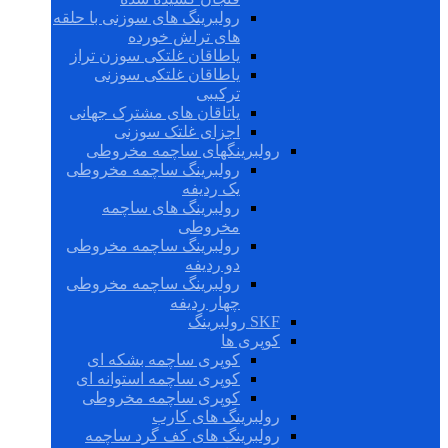
رولبرینگ های سوزنی با حلقه
های تراش خورده
یاطاقان غلتکی سوزن تراز
یاطاقان غلتکی سوزنی
ترکیبی
یاتاقان های مشترک جهانی
اجزای غلتک سوزنی
رولبرینگهای ساچمه مخروطی
رولبرینگ ساچمه مخروطی
یک ردیفه
رولبرینگ های ساچمه
مخروطی
رولبرینگ ساچمه مخروطی
دو ردیفه
رولبرینگ ساچمه مخروطی
چهار ردیفه
SKF رولبرینگ
کوپری ها
کوپری ساچمه بشکه ای
کوپری ساچمه استوانه ای
کوپری ساچمه مخروطی
رولبرینگ های کارب
رولبرینگ های کف گرد ساچمه