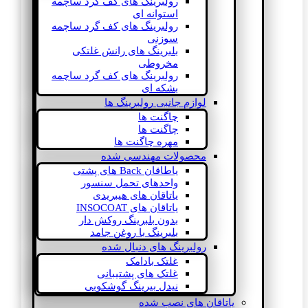
رولبرینگ های کف گرد ساچمه
استوانه ای
رولبرینگ های کف گرد ساچمه
سوزنی
بلبرینگ های رانش غلتکی
مخروطی
رولبرینگ های کف گرد ساچمه
بشکه ای
لوازم جانبی رولبرینگ ها
چاگنت ها
چاگنت ها
مهره چاگنت ها
محصولات مهندسی شده
یاطاقان Back های پشتی
واحدهای تحمل سنسور
یاتاقان های هیبریدی
یاتاقان های INSOCOAT
بدون بلبرینگ روکش دار
بلبرینگ با روغن جامد
رولبرینگ های دنبال شده
غلتک بادامک
غلتک های پشتیبانی
نیدل بیرینگ گوشکوبی
یاتاقان های نصب شده