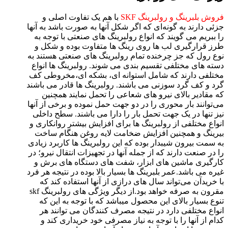
فروش بلبرینگ و رولبرینگ SKF
با هم یک تفاوت اصلی و
جزئی دارند به گونه‌ای که اگر شکل آنها به صورت باشد به آنها
را ببریم می گویند که انواع رولبرینگ های صنعتی با توجه به
طرز قرارگیری لب ها روی رینگ ها متفاوت بوده و شکل و
نوع رول که جز چرخنده تمام رولبرینگ های صنعتی هستند به
دسته های مختلفی تقسیم بندی می شوند. رولبرینگ ها انواع
مختلفی دارند که شامل استوانه ای، بشکه ای،مخروطی کف
گرد و کف گرد سوزنی می باشند. رولبرینگ ها قادر می باشند
که مقادیر بالای نیرو های شعاعی را تحمل نمایند همچنین
می‌توانند بار محوری را در دو جهت حمل نموده و برخی از آنها
نیز تنها در یک جهت تحمل بار را دارا می باشند. سطح داخلی
انواع مختلفی از رولبرینگ ها برای افزایش بیشتر روانکاری و
بیرینگ و همچنین افزایش ضخامت لایه روغن هنگام ساخت
به سمت بیرون شیبدار بوده که این رولبرینگ ها کاربرد زیادی
را در صنعت دارند که از جمله آنها در تجهیزات انتقال نیرو؛ در
کارگیری ماشین های ابزار، شفت های دستگاه های برش و
غیره می باشد.عمر بلبرینگ ها بسیار بالا بوده در نتیجه هر فرد
با خریدآن می‌تواند سال های درازی از آنها استفاده کند که
مقرون به صرفه خواهد بود.از دیگر ویژگی های رولبرینگ skf
تنوع بسیار بالای این محصول میباشد که با توجه به این که
انواع مختلفی دارد در نتیجه مصرف کنندگان می توانند هر
کدام از آنها را با توجه به نیاز مصرفی خود خریداری کند و