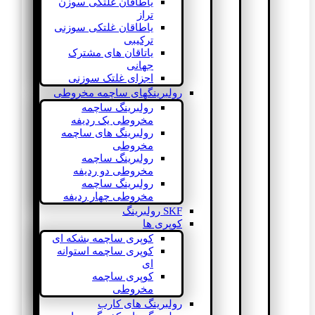
یاطاقان غلتکی سوزن
تراز
یاطاقان غلتکی سوزنی
ترکیبی
یاتاقان های مشترک
جهانی
اجزای غلتک سوزنی
رولبرینگهای ساچمه مخروطی
رولبرینگ ساچمه
مخروطی یک ردیفه
رولبرینگ های ساچمه
مخروطی
رولبرینگ ساچمه
مخروطی دو ردیفه
رولبرینگ ساچمه
مخروطی چهار ردیفه
SKF رولبرینگ
کوپری ها
کوپری ساچمه بشکه ای
کوپری ساچمه استوانه
ای
کوپری ساچمه
مخروطی
رولبرینگ های کارب