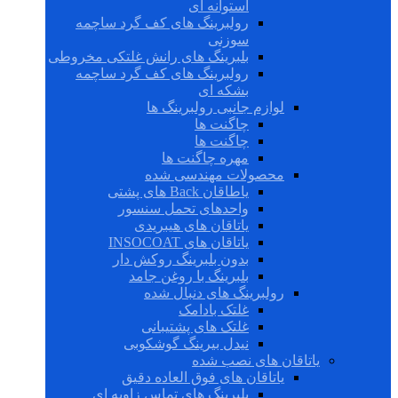
استوانه ای
رولبرینگ های کف گرد ساچمه
سوزنی
بلبرینگ های رانش غلتکی مخروطی
رولبرینگ های کف گرد ساچمه
بشکه ای
لوازم جانبی رولبرینگ ها
چاگنت ها
چاگنت ها
مهره چاگنت ها
محصولات مهندسی شده
یاطاقان Back های پشتی
واحدهای تحمل سنسور
یاتاقان های هیبریدی
یاتاقان های INSOCOAT
بدون بلبرینگ روکش دار
بلبرینگ با روغن جامد
رولبرینگ های دنبال شده
غلتک بادامک
غلتک های پشتیبانی
نیدل بیرینگ گوشکوبی
یاتاقان های نصب شده
یاتاقان های فوق العاده دقیق
بلبرینگ های تماس زاویه ای