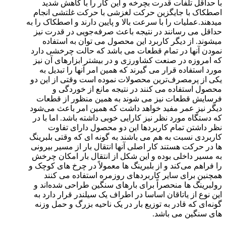
با حداقل تلفات قدرت بچرخه و این کار را با کاهش شدید
اصطکاک با جایگزین حرکت لغزشی با حرکت غلتشی انجام
میدهند.عملیات را با سرعت بالا و پایین دارند و اصطکاک را به
حداقل می رسانند در نتیجه باعث صرفه‌جویی در قدرت نیز
میشوند. از دیگر کاربرد این محصول می توان به استفاده
نمودن آنها در تمام قطعات می باشد که حالت چرخشی دارد
که امروزه در صنعت کشاورزی و در بیشتر ابزارهای آن نیز
مورد استفاده قرار می گیرند که همین امر آنها را تبدیل به
یکی از پرمصرف‌ترین محصولات نموده است وقتی از این دو
محصول استفاده می کنند در نتیجه مانع از خوردگی و
فرسایش قطعات نیز می شوند به همین منظور از قطعات
دیگر نیز عمر مفید خواهد داشت که همین امر باعث می‌شود
که دستگاه مورد نظر نیز کارایی خوبی داشته باشد. اما با در
نظر داشتن تمام کاربردها این دو محصول دارای تفاوت
کاربردی نسبت به هم می باشند به گونه ای که وقتی بلبرینگ
ها در حرکت هستند کار اصلی آنها انتقال بار از مسیر بیرونی
به مسیر داخلی بوده و این شکل از انتقال بار امکان چرخش
را فراهم می‌کند و از بلبرینگ ها معمولاً در چرخ های کوچک و
همچنین برای سایر کاربردهای روزمره استفاده می کنند
رولبرینگ ها منحصراً برای بارهای سنگین طراحی شده‌اند و
این نوع از یاتاقان اساسا در اطراف یک سیلندر قرار دارد به
گونه‌ای که قادر به توزیع بار در یک ناحیه بزرگ و حمل وزنه
های سنگین می باشد.