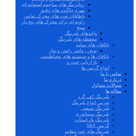
رولبرینگ های ساچمه استوانه ای
مهره چاگنت های دقیق
یاطاقان توپ های محرک تماس
زاویه ای برای محرک های پیچ دار
سنج
واحدهای بلبرینگ
محفظه های بلبرینگ
یاتاقان های ساده
بوش ، واشر رانش و نوار
یاتاقان ها و سیستم های مغناطیسی
بازاریابی خودرو
انواع گریس ها
تماس با ما
درباره ما
سوالات متداول
مقاله ها
بلبرینگ کف گرد
بورس انواع بلبرینگ
بلبرینگ صنعتی
بلبرینگ مینیاتوری
بلبرینگ بک استاپ
گریس SKF
بلبرینگ های خود تنظیم