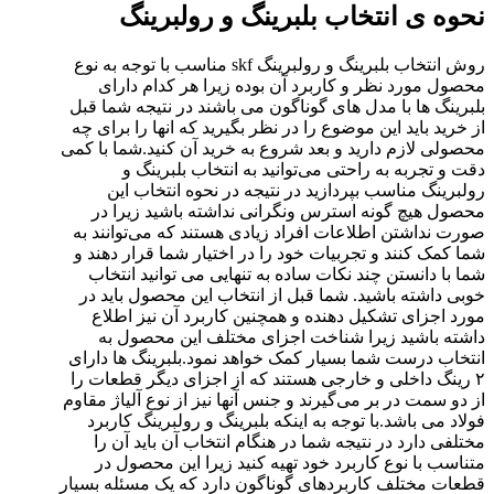
نحوه ی انتخاب بلبرینگ و رولبرینگ
روش انتخاب بلبرینگ و رولبرینگ skf مناسب با توجه به نوع
محصول مورد نظر و کاربرد آن بوده زیرا هر کدام دارای
بلبرینگ ها با مدل های گوناگون می باشند در نتیجه شما قبل
از خرید باید این موضوع را در نظر بگیرید که انها را برای چه
محصولی لازم دارید و بعد شروع به خرید آن کنید.شما با کمی
دقت و تجربه به راحتی می‌توانید به انتخاب بلبرینگ و
رولبرینگ مناسب بپردازید در نتیجه در نحوه انتخاب این
محصول هیچ گونه استرس ونگرانی نداشته باشید زیرا در
صورت نداشتن اطلاعات افراد زیادی هستند که می‌توانند به
شما کمک کنند و تجربیات خود را در اختیار شما قرار دهند و
شما با دانستن چند نکات ساده به تنهایی می توانید انتخاب
خوبی داشته باشید. شما قبل از انتخاب این محصول باید در
مورد اجزای تشکیل دهنده و همچنین کاربرد آن نیز اطلاع
داشته باشید زیرا شناخت اجزای مختلف این محصول به
انتخاب درست شما بسیار کمک خواهد نمود.بلبرینگ ها دارای
۲ رینگ داخلی و خارجی هستند که از اجزای دیگر قطعات را
از دو سمت در بر می‌گیرند و جنس آنها نیز از نوع آلیاژ مقاوم
فولاد می باشد.با توجه به اینکه بلبرینگ و رولبرینگ کاربرد
مختلفی دارد در نتیجه شما در هنگام انتخاب آن باید آن را
متناسب با نوع کاربرد خود تهیه کنید زیرا این محصول در
قطعات مختلف کاربردهای گوناگون دارد که یک مسئله بسیار