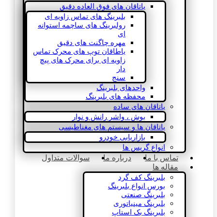
یاتاقان های فوق العاده دقیق
بلبرینگ های تماس زاویه ای
رولبرینگ های ساچمه استوانه
ای
مهره چاگنت های دقیق
یاطاقان توپ های محرک تماس
زاویه ای برای محرک های پیچ
دار
سنج
واحدهای بلبرینگ
محفظه های بلبرینگ
یاتاقان های ساده
بوش ، واشر رانش و نوار
یاتاقان ها و سیستم های مغناطیسی
بازاریابی خودرو
انواع گریس ها
تماس با ما
درباره ما
سوالات متداول
مقاله ها
بلبرینگ کف گرد
بورس انواع بلبرینگ
بلبرینگ صنعتی
بلبرینگ مینیاتوری
بلبرینگ بک استاپ