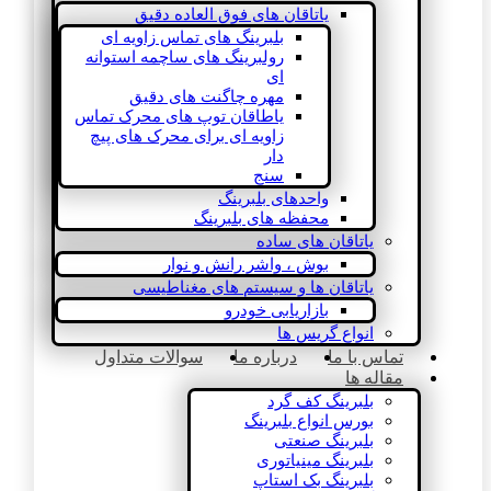
یاتاقان های فوق العاده دقیق
بلبرینگ های تماس زاویه ای
رولبرینگ های ساچمه استوانه
ای
مهره چاگنت های دقیق
یاطاقان توپ های محرک تماس
زاویه ای برای محرک های پیچ
دار
سنج
واحدهای بلبرینگ
محفظه های بلبرینگ
یاتاقان های ساده
بوش ، واشر رانش و نوار
یاتاقان ها و سیستم های مغناطیسی
بازاریابی خودرو
انواع گریس ها
تماس با ما
درباره ما
سوالات متداول
مقاله ها
بلبرینگ کف گرد
بورس انواع بلبرینگ
بلبرینگ صنعتی
بلبرینگ مینیاتوری
بلبرینگ بک استاپ