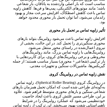
مناسب است که بار اصلی واردشده به یاتاقان، بار شعاعی
باشد؛ مانند موتورهای الکتریکی، پمپ‌ها و فن‌ها. کاهش زاویه
تماس باعث کاهش اصطکاک، افزایش سرعت مجاز و بهبود
راندمان می‌شود، اما توان تحمل بار محوری محدود خواهد
بود.
تأثیر زاویه تماس بر تحمل بار محوری
افزایش زاویه تماس باعث می‌شود رولبرینگ بتواند بارهای
محوری سنگین‌تری را تحمل کند. در این حالت، بخشی از
نیروی اعمال‌شده در راستای محور منتقل می‌شود.
رولبرینگ‌هایی با زاویه تماس بزرگ، مانند رولبرینگ‌های
مخروطی و برخی رولبرینگ‌های کروی، برای کاربردهایی با
بار ترکیبی (شعاعی + محوری) بسیار مناسب هستند؛ از جمله
گیربکس‌ها، ماشین‌آلات سنگین و تجهیزات معدنی.
نقش زاویه تماس در رولبرینگ کروی
در رولبرینگ کروی (Spherical Roller Bearing)، زاویه تماس
به‌گونه‌ای طراحی شده است که امکان تحمل همزمان بارهای
شعاعی سنگین و بارهای محوری متوسط فراهم شود. علاوه
بر این، طراحی مسیر غلتش کروی باعث ایجاد خاصیت
خودتنظیمی می‌شود که عملکرد رولبرینگ را در شرایط
ناهمراستایی شفت بهبود می‌بخشد. این ترکیب از زاویه تماس