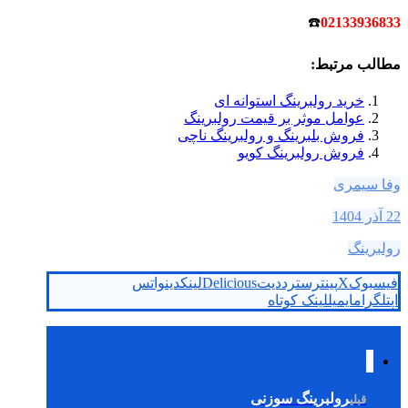
☎️
02133936833
مطالب مرتبط:
خرید رولبرینگ استوانه ای
عوامل موثر بر قیمت رولبرینگ
فروش بلبرینگ و رولبرینگ ناچی
فروش رولبرینگ کویو
وفا سیمری
22 آذر 1404
رولبرینگ
فیسبوک
X
پینترست
رددیت
Delicious
لینکدین
واتس
اپ
تلگرام
ایمیل
لینک کوتاه
رولبرینگ سوزنی
قبلی