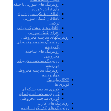
رولبرینگ های سوزنی با حلقه
های تراش خورده
یاطاقان غلتکی سوزن تراز
یاطاقان غلتکی سوزنی
ترکیبی
یاتاقان های مشترک جهانی
اجزای غلتک سوزنی
رولبرینگهای ساچمه مخروطی
رولبرینگ ساچمه مخروطی
یک ردیفه
رولبرینگ های ساچمه
مخروطی
رولبرینگ ساچمه مخروطی
دو ردیفه
رولبرینگ ساچمه مخروطی
چهار ردیفه
SKF رولبرینگ
کوپری ها
کوپری ساچمه بشکه ای
کوپری ساچمه استوانه ای
کوپری ساچمه مخروطی
رولبرینگ های کارب
رولبرینگ های کف گرد ساچمه