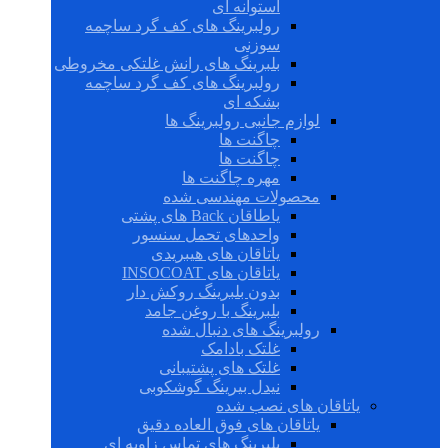
استوانه ای
رولبرینگ های کف گرد ساچمه
سوزنی
بلبرینگ های رانش غلتکی مخروطی
رولبرینگ های کف گرد ساچمه
بشکه ای
لوازم جانبی رولبرینگ ها
چاگنت ها
چاگنت ها
مهره چاگنت ها
محصولات مهندسی شده
یاطاقان Back های پشتی
واحدهای تحمل سنسور
یاتاقان های هیبریدی
یاتاقان های INSOCOAT
بدون بلبرینگ روکش دار
بلبرینگ با روغن جامد
رولبرینگ های دنبال شده
غلتک بادامک
غلتک های پشتیبانی
نیدل بیرینگ گوشکوبی
یاتاقان های نصب شده
یاتاقان های فوق العاده دقیق
بلبرینگ های تماس زاویه ای