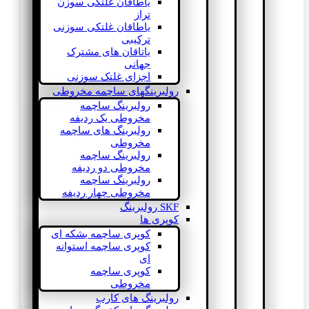
یاطاقان غلتکی سوزن
تراز
یاطاقان غلتکی سوزنی
ترکیبی
یاتاقان های مشترک
جهانی
اجزای غلتک سوزنی
رولبرینگهای ساچمه مخروطی
رولبرینگ ساچمه
مخروطی یک ردیفه
رولبرینگ های ساچمه
مخروطی
رولبرینگ ساچمه
مخروطی دو ردیفه
رولبرینگ ساچمه
مخروطی چهار ردیفه
SKF رولبرینگ
کوپری ها
کوپری ساچمه بشکه ای
کوپری ساچمه استوانه
ای
کوپری ساچمه
مخروطی
رولبرینگ های کارب