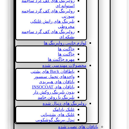
رولبرینگ های کف گرد ساچمه
استوانه ای
رولبرینگ های کف گرد ساچمه
سوزنی
بلبرینگ های رانش غلتکی
مخروطی
رولبرینگ های کف گرد ساچمه
بشکه ای
لوازم جانبی رولبرینگ ها
چاگنت ها
چاگنت ها
مهره چاگنت ها
محصولات مهندسی شده
یاطاقان Back های پشتی
واحدهای تحمل سنسور
یاتاقان های هیبریدی
یاتاقان های INSOCOAT
بدون بلبرینگ روکش دار
بلبرینگ با روغن جامد
رولبرینگ های دنبال شده
غلتک بادامک
غلتک های پشتیبانی
نیدل بیرینگ گوشکوبی
یاتاقان های نصب شده