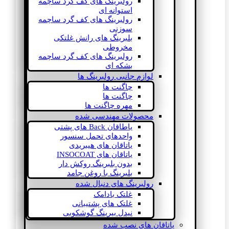
رولبرینگ های کف گرد ساچمه
استوانه ای
رولبرینگ های کف گرد ساچمه
سوزنی
بلبرینگ های رانش غلتکی
مخروطی
رولبرینگ های کف گرد ساچمه
بشکه ای
لوازم جانبی رولبرینگ ها
چاگنت ها
چاگنت ها
مهره چاگنت ها
محصولات مهندسی شده
یاطاقان Back های پشتی
واحدهای تحمل سنسور
یاتاقان های هیبریدی
یاتاقان های INSOCOAT
بدون بلبرینگ روکش دار
بلبرینگ با روغن جامد
رولبرینگ های دنبال شده
غلتک بادامک
غلتک های پشتیبانی
نیدل بیرینگ گوشکوبی
یاتاقان های نصب شده