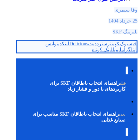
وفا سیمری
25 خرداد 1404
بلبرینگ SKF
فیسبوک
X
پینترست
رددیت
Delicious
لینکدین
واتس
اپ
تلگرام
ایمیل
لینک کوتاه
راهنمای انتخاب یاطاقان SKF برای
قبلی
کاربردهای با دور و فشار زیاد
راهنمای انتخاب یاطاقان SKF مناسب برای
بعدی
صنایع غذایی