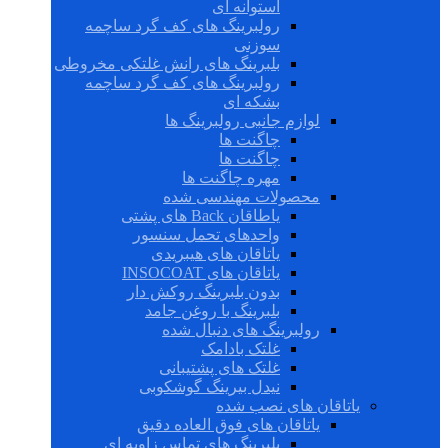
استوانه ای
رولبرینگ های کف گرد ساچمه
سوزنی
بلبرینگ های رانش غلتکی مخروطی
رولبرینگ های کف گرد ساچمه
بشکه ای
لوازم جانبی رولبرینگ ها
چاگنت ها
چاگنت ها
مهره چاگنت ها
محصولات مهندسی شده
یاطاقان Back های پشتی
واحدهای تحمل سنسور
یاتاقان های هیبریدی
یاتاقان های INSOCOAT
بدون بلبرینگ روکش دار
بلبرینگ با روغن جامد
رولبرینگ های دنبال شده
غلتک بادامک
غلتک های پشتیبانی
نیدل بیرینگ گوشکوبی
یاتاقان های نصب شده
یاتاقان های فوق العاده دقیق
بلبرینگ های تماس زاویه ای