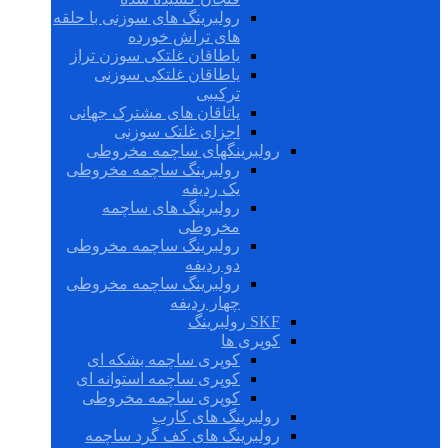
رولبرینگ های سوزنی با حلقه
های تراش خورده
یاطاقان غلتکی سوزن تراز
یاطاقان غلتکی سوزنی
ترکیبی
یاتاقان های مشترک جهانی
اجزای غلتک سوزنی
رولبرینگهای ساچمه مخروطی
رولبرینگ ساچمه مخروطی
یک ردیفه
رولبرینگ های ساچمه
مخروطی
رولبرینگ ساچمه مخروطی
دو ردیفه
رولبرینگ ساچمه مخروطی
چهار ردیفه
SKF رولبرینگ
کوپری ها
کوپری ساچمه بشکه ای
کوپری ساچمه استوانه ای
کوپری ساچمه مخروطی
رولبرینگ های کارب
رولبرینگ های کف گرد ساچمه