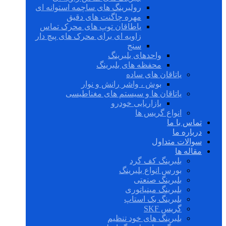
رولبرینگ های ساچمه استوانه ای
مهره چاگنت های دقیق
یاطاقان توپ های محرک تماس
زاویه ای برای محرک های پیچ دار
سنج
واحدهای بلبرینگ
محفظه های بلبرینگ
یاتاقان های ساده
بوش ، واشر رانش و نوار
یاتاقان ها و سیستم های مغناطیسی
بازاریابی خودرو
انواع گریس ها
تماس با ما
درباره ما
سوالات متداول
مقاله ها
بلبرینگ کف گرد
بورس انواع بلبرینگ
بلبرینگ صنعتی
بلبرینگ مینیاتوری
بلبرینگ بک استاپ
گریس SKF
بلبرینگ های خود تنظیم