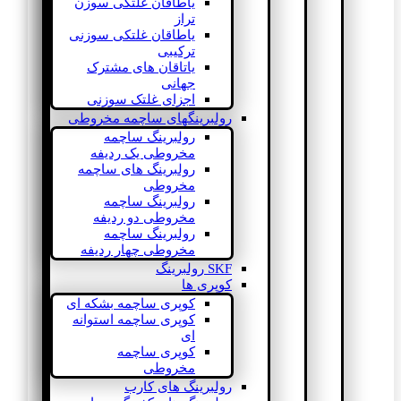
یاطاقان غلتکی سوزن
تراز
یاطاقان غلتکی سوزنی
ترکیبی
یاتاقان های مشترک
جهانی
اجزای غلتک سوزنی
رولبرینگهای ساچمه مخروطی
رولبرینگ ساچمه
مخروطی یک ردیفه
رولبرینگ های ساچمه
مخروطی
رولبرینگ ساچمه
مخروطی دو ردیفه
رولبرینگ ساچمه
مخروطی چهار ردیفه
SKF رولبرینگ
کوپری ها
کوپری ساچمه بشکه ای
کوپری ساچمه استوانه
ای
کوپری ساچمه
مخروطی
رولبرینگ های کارب