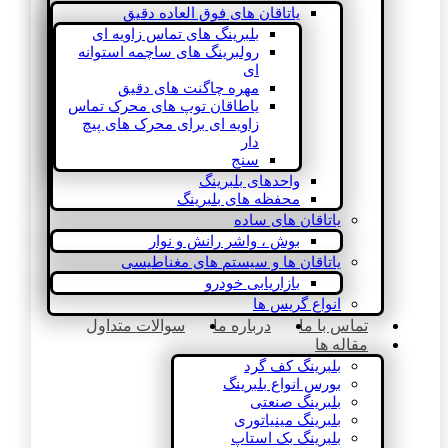
یاتاقان های فوق العاده دقیق
بلبرینگ های تماس زاویه ای
رولبرینگ های ساچمه استوانه
ای
مهره چاگنت های دقیق
یاطاقان توپ های محرک تماس
زاویه ای برای محرک های پیچ
دار
سنج
واحدهای بلبرینگ
محفظه های بلبرینگ
یاتاقان های ساده
بوش ، واشر رانش و نوار
یاتاقان ها و سیستم های مغناطیسی
بازاریابی خودرو
انواع گریس ها
تماس با ما
درباره ما
سوالات متداول
مقاله ها
بلبرینگ کف گرد
بورس انواع بلبرینگ
بلبرینگ صنعتی
بلبرینگ مینیاتوری
بلبرینگ بک استاپ