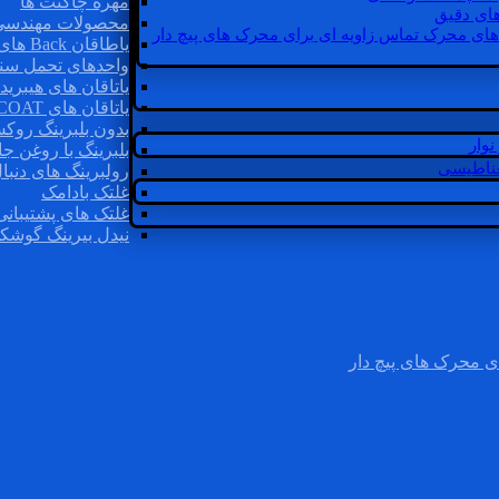
مهره چاگنت ها
ای دقیق
محصولات مهندسی
های محرک تماس زاویه ای برای محرک های پیچ دار
یاطاقان Back های پشتی
واحدهای تحمل سن
یاتاقان های هیبرید
یاتاقان های INSOCOAT
بدون بلبرینگ روک
وار
بلبرینگ با روغن جا
غناطیسی
رولبرینگ های دنبا
غلتک بادامک
غلتک های پشتیبانی
نیدل بیرینگ گوشک
ی محرک های پیچ دار