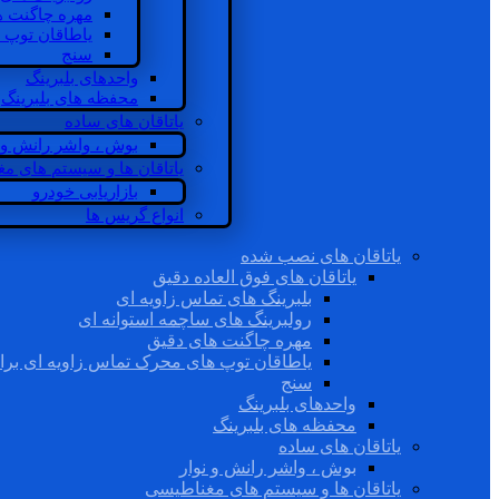
مهره چاگنت ه
یاطاقان توپ 
سنج
واحدهای بلبرینگ
محفظه های بلبرینگ
یاتاقان های ساده
بوش ، واشر رانش و ن
یاتاقان ها و سیستم های م
بازاریابی خودرو
انواع گریس ها
یاتاقان های نصب شده
یاتاقان های فوق العاده دقیق
بلبرینگ های تماس زاویه ای
رولبرینگ های ساچمه استوانه ای
مهره چاگنت های دقیق
یاطاقان توپ های محرک تماس زاویه ای برا
سنج
واحدهای بلبرینگ
محفظه های بلبرینگ
یاتاقان های ساده
بوش ، واشر رانش و نوار
یاتاقان ها و سیستم های مغناطیسی