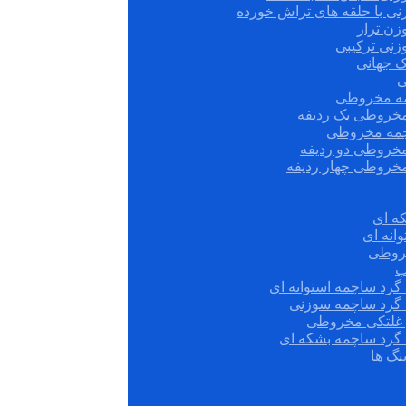
نی با حلقه های تراش خورده
زن تراز
زنی ترکیبی
ک جهانی
ی
مه مخروطی
مخروطی یک ردیفه
چمه مخروطی
مخروطی دو ردیفه
مخروطی چهار ردیفه
ه ای
انه ای
روطی
ب
گرد ساچمه استوانه ای
 گرد ساچمه سوزنی
ش غلتکی مخروطی
 گرد ساچمه بشکه ای
نگ ها