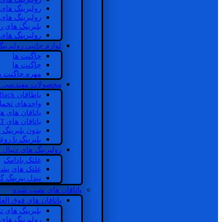
رولبرینگ های
رولبرینگ های
بلبرینگ های 
رولبرینگ های
لوازم جانبی رولبرینگ
چاگنت ها
چاگنت ها
مهره چاگنت ه
محصولات مهندسی 
یاطاقان Back های پشتی
واحدهای تحم
یاتاقان های ه
یاتاقان های INSOCOAT
بدون بلبرینگ 
بلبرینگ با رو
رولبرینگ های دنبال
غلتک بادامک
غلتک های پشت
نیدل بیرینگ 
یاتاقان های نصب شده
یاتاقان های فوق الع
بلبرینگ های ت
رولبرینگ های