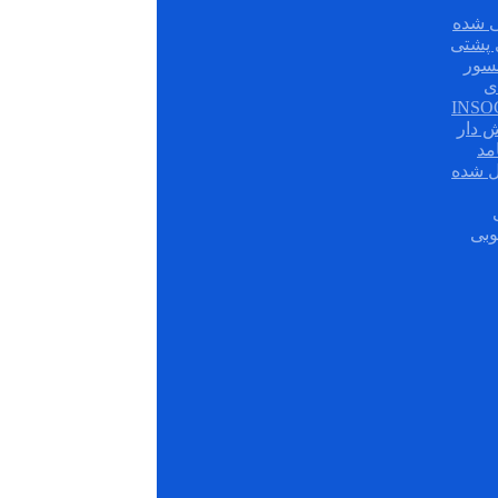
 شده
سور
ی
ش دار
مد
ل شده
وبی