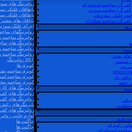
رولبرینگ های سوز
 کف گرد ساچمه استوانه ای
یاطاقان غلتکی سو
 کف گرد ساچمه سوزنی
یاطاقان غلتکی سو
رانش غلتکی مخروطی
یاتاقان های مشتر
 کف گرد ساچمه بشکه ای
اجزای غلتک سوزن
 ها
رولبرینگهای ساچ
رولبرینگ ساچمه 
رولبرینگ های سا
ا
رولبرینگ ساچمه 
شده
رولبرینگ ساچمه 
SKF رولبرینگ
ل سنسور
کوپری ها
یبریدی
کوپری ساچمه بشک
کوپری ساچمه استو
روکش دار
کوپری ساچمه مخ
غن جامد
رولبرینگ های کار
 شده
رولبرینگ های کف 
رولبرینگ های کف
یبانی
بلبرینگ های ران
گوشکوبی
رولبرینگ های کف
لوازم جانبی رولبری
اده دقیق
چاگنت ها
ماس زاویه ای
چاگنت ها
 ساچمه استوانه ای