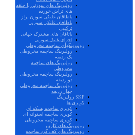
رولبرینگ های سوزنی با حلقه
های تراش خورده
یاطاقان غلتکی سوزن تراز
یاطاقان غلتکی سوزنی
ترکیبی
یاتاقان های مشترک جهانی
اجزای غلتک سوزنی
رولبرینگهای ساچمه مخروطی
رولبرینگ ساچمه مخروطی
یک ردیفه
رولبرینگ های ساچمه
مخروطی
رولبرینگ ساچمه مخروطی
دو ردیفه
رولبرینگ ساچمه مخروطی
چهار ردیفه
SKF رولبرینگ
کوپری ها
کوپری ساچمه بشکه ای
کوپری ساچمه استوانه ای
کوپری ساچمه مخروطی
رولبرینگ های کارب
رولبرینگ های کف گرد ساچمه