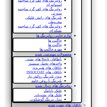
رولبرینگ های کف گرد ساچمه
استوانه ای
رولبرینگ های کف گرد ساچمه
سوزنی
بلبرینگ های رانش غلتکی
مخروطی
رولبرینگ های کف گرد ساچمه
بشکه ای
لوازم جانبی رولبرینگ ها
چاگنت ها
چاگنت ها
مهره چاگنت ها
محصولات مهندسی شده
یاطاقان Back های پشتی
واحدهای تحمل سنسور
یاتاقان های هیبریدی
یاتاقان های INSOCOAT
بدون بلبرینگ روکش دار
بلبرینگ با روغن جامد
رولبرینگ های دنبال شده
غلتک بادامک
غلتک های پشتیبانی
نیدل بیرینگ گوشکوبی
یاتاقان های نصب شده