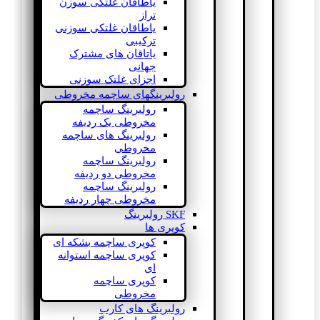
یاطاقان غلتکی سوزن
تراز
یاطاقان غلتکی سوزنی
ترکیبی
یاتاقان های مشترک
جهانی
اجزای غلتک سوزنی
رولبرینگهای ساچمه مخروطی
رولبرینگ ساچمه
مخروطی یک ردیفه
رولبرینگ های ساچمه
مخروطی
رولبرینگ ساچمه
مخروطی دو ردیفه
رولبرینگ ساچمه
مخروطی چهار ردیفه
SKF رولبرینگ
کوپری ها
کوپری ساچمه بشکه ای
کوپری ساچمه استوانه
ای
کوپری ساچمه
مخروطی
رولبرینگ های کارب