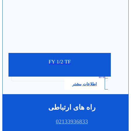
FY 1/2 TF
0.0
اطلاعات بیشتر
راه های ارتباطی
02133936833