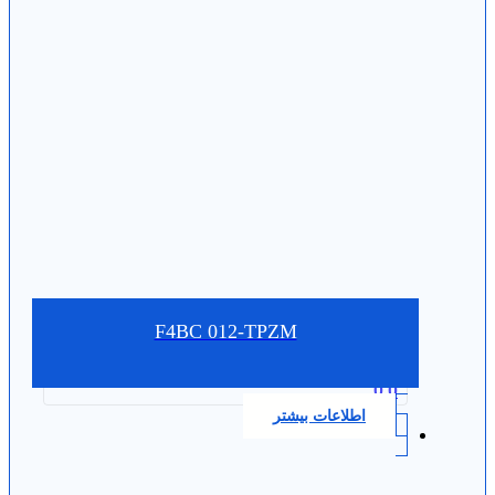
F4BC 012-TPZM
0.0
اطلاعات بیشتر