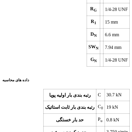
R
1/4-28 UNF
G
R
15
mm
1
D
6.6
mm
N
SW
7.94
mm
N
G
1/4-28 UNF
N
داده های محاسبه
C
30.7
kN
رتبه بندی بار اولیه پویا
C
kN
19
رتبه بندی بار ثابت استاتیک
0
P
kN
0.8
حد بار خستگی
u
3 750
r/min