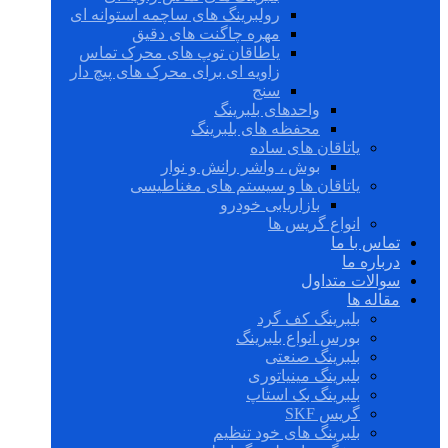
رولبرینگ های ساچمه استوانه ای
مهره چاگنت های دقیق
یاطاقان توپ های محرک تماس
زاویه ای برای محرک های پیچ دار
سنج
واحدهای بلبرینگ
محفظه های بلبرینگ
یاتاقان های ساده
بوش ، واشر رانش و نوار
یاتاقان ها و سیستم های مغناطیسی
بازاریابی خودرو
انواع گریس ها
تماس با ما
درباره ما
سوالات متداول
مقاله ها
بلبرینگ کف گرد
بورس انواع بلبرینگ
بلبرینگ صنعتی
بلبرینگ مینیاتوری
بلبرینگ بک استاپ
گریس SKF
بلبرینگ های خود تنظیم