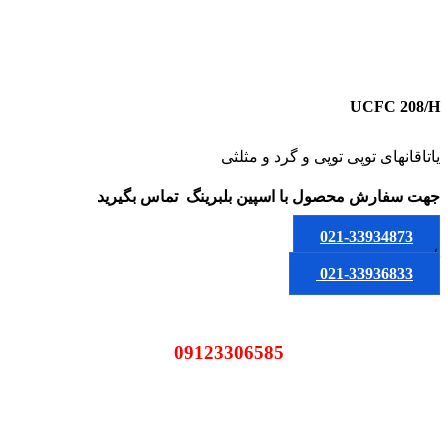
UCFC 208/H
یاتاقانهای توپی توپی و گرد و مثلثی
جهت سفارش محصول
با اسپین بلبرینگ
تماس بگیرید
021-33934873
یا
021-33936833
09123306585