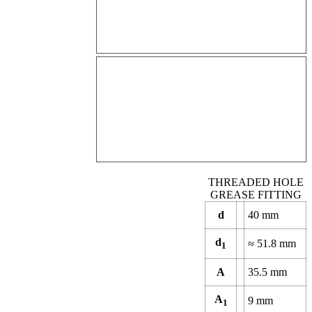
THREADED HOLE
GREASE FITTING
d
40
mm
d
≈
51.8
mm
1
A
35.5
mm
A
9
mm
1