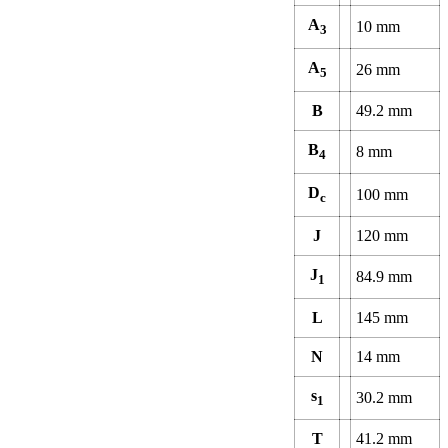
A
10
mm
3
A
26
mm
5
B
49.2
mm
B
8
mm
4
D
100
mm
c
J
120
mm
J
84.9
mm
1
L
145
mm
N
14
mm
s
30.2
mm
1
T
41.2
mm