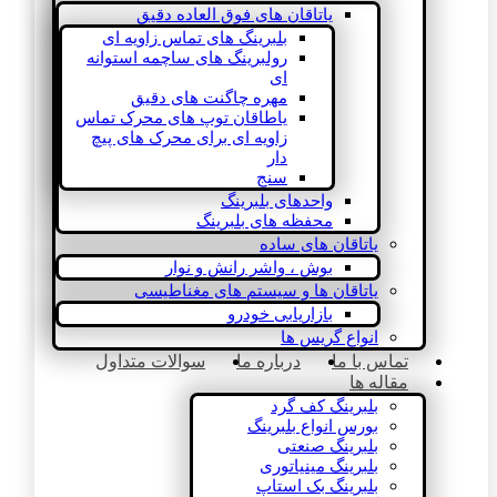
یاتاقان های فوق العاده دقیق
بلبرینگ های تماس زاویه ای
رولبرینگ های ساچمه استوانه
ای
مهره چاگنت های دقیق
یاطاقان توپ های محرک تماس
زاویه ای برای محرک های پیچ
دار
سنج
واحدهای بلبرینگ
محفظه های بلبرینگ
یاتاقان های ساده
بوش ، واشر رانش و نوار
یاتاقان ها و سیستم های مغناطیسی
بازاریابی خودرو
انواع گریس ها
تماس با ما
درباره ما
سوالات متداول
مقاله ها
بلبرینگ کف گرد
بورس انواع بلبرینگ
بلبرینگ صنعتی
بلبرینگ مینیاتوری
بلبرینگ بک استاپ