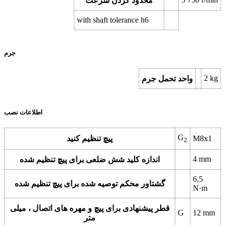
محدود کردن سرعت
with shaft tolerance h6
جرم
2
kg
واحد تحمل جرم
اطلاعات نصب
G
M8x1
پیچ تنظیم کنید
2
4
mm
اندازه کلید شش ضلعی برای پیچ تنظیم شده
6.5
گشتاور محکم توصیه شده برای پیچ تنظیم شده
N·m
قطر پیشنهادی برای پیچ و مهره های اتصال ، میلی
G
12
mm
متر