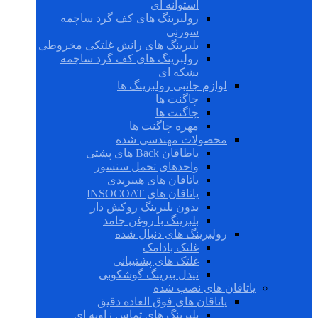
استوانه ای
رولبرینگ های کف گرد ساچمه
سوزنی
بلبرینگ های رانش غلتکی مخروطی
رولبرینگ های کف گرد ساچمه
بشکه ای
لوازم جانبی رولبرینگ ها
چاگنت ها
چاگنت ها
مهره چاگنت ها
محصولات مهندسی شده
یاطاقان Back های پشتی
واحدهای تحمل سنسور
یاتاقان های هیبریدی
یاتاقان های INSOCOAT
بدون بلبرینگ روکش دار
بلبرینگ با روغن جامد
رولبرینگ های دنبال شده
غلتک بادامک
غلتک های پشتیبانی
نیدل بیرینگ گوشکوبی
یاتاقان های نصب شده
یاتاقان های فوق العاده دقیق
بلبرینگ های تماس زاویه ای