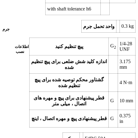
with shaft tolerance h6
0.3
kg
واحد تحمل جرم
جرم
1/4-28
G
پیچ تنظیم کنید
اطلاعات
2
UNF
نصب
3.175
اندازه کلید شش ضلعی برای پیچ تنظیم
mm
شده
گشتاور محکم توصیه شده برای پیچ
4
N·m
تنظیم شده
قطر پیشنهادی برای پیچ و مهره های
G
10
mm
اتصال ، میلی متر
0.375
G
قطر پیشنهادی پیچ و مهره اتصال ، اینچ
in