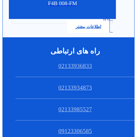
F4B 008-FM
0.0
اطلاعات بیشتر
راه های ارتباطی
02133936833
02133934873
02133985527
09123306585