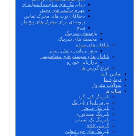
رولبرینگ های ساچمه استوانه ای
مهره چاگنت های دقیق
یاطاقان توپ های محرک تماس
زاویه ای برای محرک های پیچ دار
سنج
واحدهای بلبرینگ
محفظه های بلبرینگ
یاتاقان های ساده
بوش ، واشر رانش و نوار
یاتاقان ها و سیستم های مغناطیسی
بازاریابی خودرو
انواع گریس ها
تماس با ما
درباره ما
سوالات متداول
مقاله ها
بلبرینگ کف گرد
بورس انواع بلبرینگ
بلبرینگ صنعتی
بلبرینگ مینیاتوری
بلبرینگ بک استاپ
گریس SKF
بلبرینگ های خود تنظیم