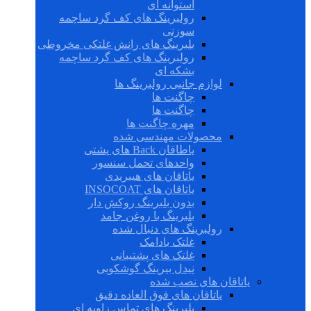
استوانه ای
رولبرینگ های کف گرد ساچمه
سوزنی
بلبرینگ های رانش غلتکی مخروطی
رولبرینگ های کف گرد ساچمه
بشکه ای
لوازم جانبی رولبرینگ ها
چاگنت ها
چاگنت ها
مهره چاگنت ها
محصولات مهندسی شده
یاطاقان Back های پشتی
واحدهای تحمل سنسور
یاتاقان های هیبریدی
یاتاقان های INSOCOAT
بدون بلبرینگ روکش دار
بلبرینگ با روغن جامد
رولبرینگ های دنبال شده
غلتک بادامک
غلتک های پشتیبانی
نیدل بیرینگ گوشکوبی
یاتاقان های نصب شده
یاتاقان های فوق العاده دقیق
بلبرینگ های تماس زاویه ای