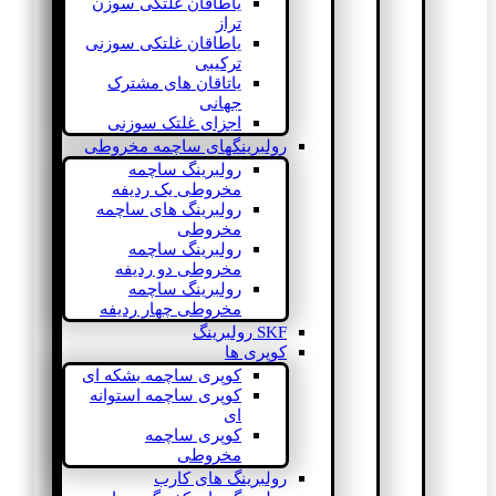
یاطاقان غلتکی سوزن
تراز
یاطاقان غلتکی سوزنی
ترکیبی
یاتاقان های مشترک
جهانی
اجزای غلتک سوزنی
رولبرینگهای ساچمه مخروطی
رولبرینگ ساچمه
مخروطی یک ردیفه
رولبرینگ های ساچمه
مخروطی
رولبرینگ ساچمه
مخروطی دو ردیفه
رولبرینگ ساچمه
مخروطی چهار ردیفه
SKF رولبرینگ
کوپری ها
کوپری ساچمه بشکه ای
کوپری ساچمه استوانه
ای
کوپری ساچمه
مخروطی
رولبرینگ های کارب