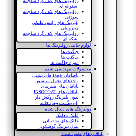
رولبرینگ های کف گرد ساچمه
استوانه ای
رولبرینگ های کف گرد ساچمه
سوزنی
بلبرینگ های رانش غلتکی
مخروطی
رولبرینگ های کف گرد ساچمه
بشکه ای
لوازم جانبی رولبرینگ ها
چاگنت ها
چاگنت ها
مهره چاگنت ها
محصولات مهندسی شده
یاطاقان Back های پشتی
واحدهای تحمل سنسور
یاتاقان های هیبریدی
یاتاقان های INSOCOAT
بدون بلبرینگ روکش دار
بلبرینگ با روغن جامد
رولبرینگ های دنبال شده
غلتک بادامک
غلتک های پشتیبانی
نیدل بیرینگ گوشکوبی
یاتاقان های نصب شده