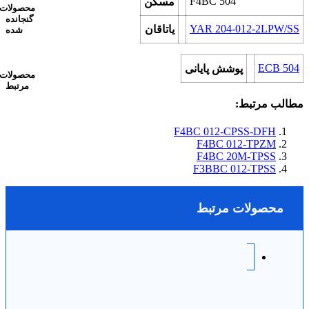
F4BC 504
مسکن
محصولات
گنجانده
YAR 204-012-2LPW/SS
یاتاقان
شده
ECB 504
پوشش پایانی
محصولات
مرتبط
مطالب مرتبط:
F4BC 012-CPSS-DFH
F4BC 012-TPZM
F4BC 20M-TPSS
F3BBC 012-TPSS
محصولات مرتبط