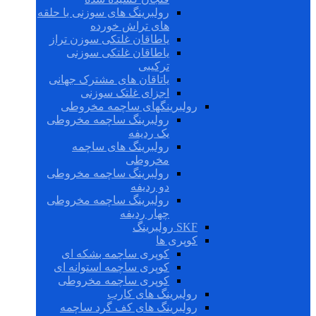
رولبرینگ های سوزنی با حلقه
های تراش خورده
یاطاقان غلتکی سوزن تراز
یاطاقان غلتکی سوزنی
ترکیبی
یاتاقان های مشترک جهانی
اجزای غلتک سوزنی
رولبرینگهای ساچمه مخروطی
رولبرینگ ساچمه مخروطی
یک ردیفه
رولبرینگ های ساچمه
مخروطی
رولبرینگ ساچمه مخروطی
دو ردیفه
رولبرینگ ساچمه مخروطی
چهار ردیفه
SKF رولبرینگ
کوپری ها
کوپری ساچمه بشکه ای
کوپری ساچمه استوانه ای
کوپری ساچمه مخروطی
رولبرینگ های کارب
رولبرینگ های کف گرد ساچمه