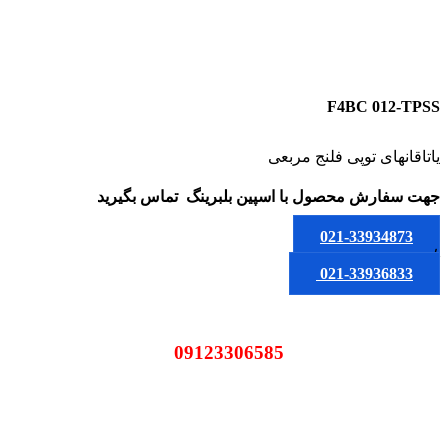
F4BC 012-TPSS
یاتاقانهای توپی فلنج مربعی
جهت سفارش محصول
با اسپین بلبرینگ
تماس بگیرید
021-33934873
یا
021-33936833
09123306585