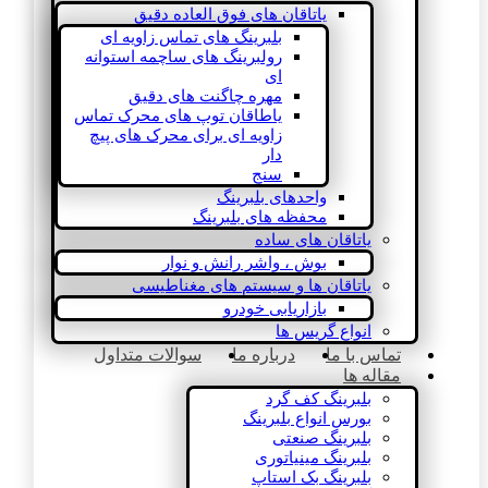
یاتاقان های فوق العاده دقیق
بلبرینگ های تماس زاویه ای
رولبرینگ های ساچمه استوانه
ای
مهره چاگنت های دقیق
یاطاقان توپ های محرک تماس
زاویه ای برای محرک های پیچ
دار
سنج
واحدهای بلبرینگ
محفظه های بلبرینگ
یاتاقان های ساده
بوش ، واشر رانش و نوار
یاتاقان ها و سیستم های مغناطیسی
بازاریابی خودرو
انواع گریس ها
تماس با ما
درباره ما
سوالات متداول
مقاله ها
بلبرینگ کف گرد
بورس انواع بلبرینگ
بلبرینگ صنعتی
بلبرینگ مینیاتوری
بلبرینگ بک استاپ