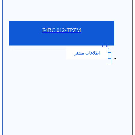
F4BC 012-TPZM
0.0
اطلاعات بیشتر