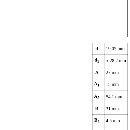
d
19.05
mm
d
≈
28.2
mm
1
A
27
mm
A
15
mm
1
A
54.1
mm
5
B
31
mm
B
4.5
mm
4