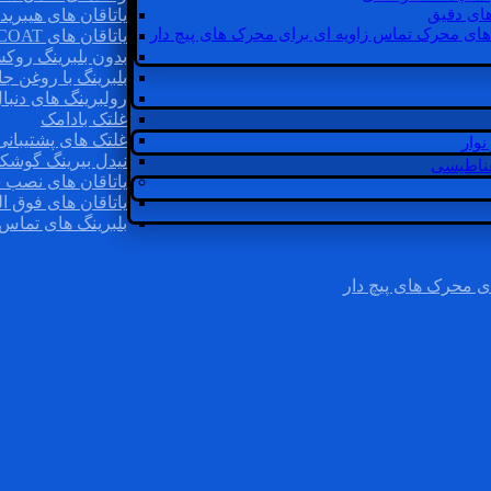
ای دقیق
یاتاقان های هیبرید
های محرک تماس زاویه ای برای محرک های پیچ دار
یاتاقان های INSOCOAT
بدون بلبرینگ روک
بلبرینگ با روغن جا
رولبرینگ های دنبا
غلتک بادامک
غلتک های پشتیبانی
وار
نیدل بیرینگ گوشک
غناطیسی
یاتاقان های نصب 
یاتاقان های فوق ال
بلبرینگ های تماس 
ی محرک های پیچ دار