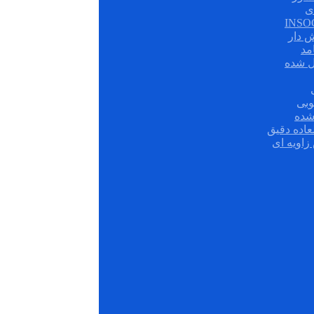
ی
ش دار
مد
ل شده
وبی
شده
عاده دقیق
زاویه ای