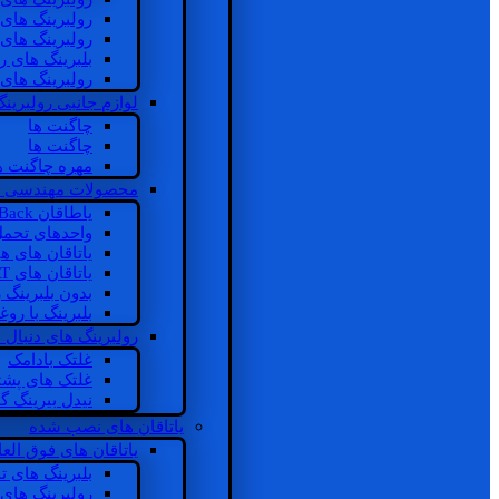
رولبرینگ های
رولبرینگ های
بلبرینگ های 
رولبرینگ های
لوازم جانبی رولبرینگ
چاگنت ها
چاگنت ها
مهره چاگنت ه
محصولات مهندسی 
یاطاقان Back های پشتی
واحدهای تحم
یاتاقان های ه
یاتاقان های INSOCOAT
بدون بلبرینگ 
بلبرینگ با رو
رولبرینگ های دنبال
غلتک بادامک
غلتک های پشت
نیدل بیرینگ 
یاتاقان های نصب شده
یاتاقان های فوق الع
بلبرینگ های ت
رولبرینگ های