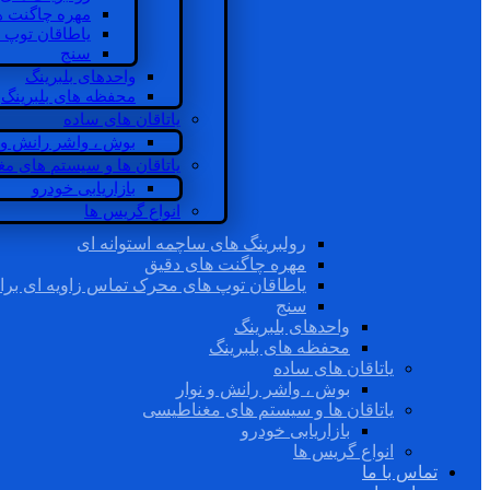
مهره چاگنت ه
یاطاقان توپ 
سنج
واحدهای بلبرینگ
محفظه های بلبرینگ
یاتاقان های ساده
بوش ، واشر رانش و ن
یاتاقان ها و سیستم های م
بازاریابی خودرو
انواع گریس ها
رولبرینگ های ساچمه استوانه ای
مهره چاگنت های دقیق
یاطاقان توپ های محرک تماس زاویه ای برا
سنج
واحدهای بلبرینگ
محفظه های بلبرینگ
یاتاقان های ساده
بوش ، واشر رانش و نوار
یاتاقان ها و سیستم های مغناطیسی
بازاریابی خودرو
انواع گریس ها
تماس با ما