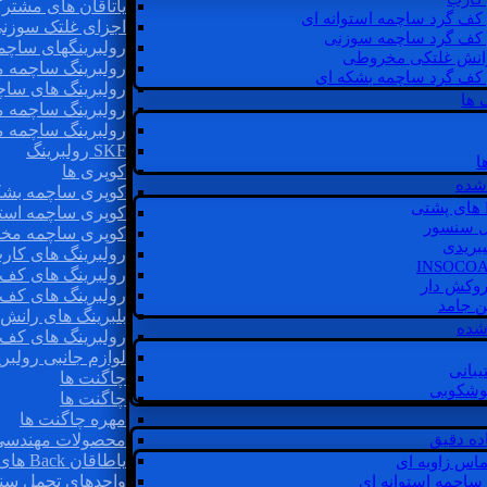
یاتاقان های مشتر
 کف گرد ساچمه استوانه ای
اجزای غلتک سوزن
 کف گرد ساچمه سوزنی
رولبرینگهای ساچ
رانش غلتکی مخروطی
رولبرینگ ساچمه 
 کف گرد ساچمه بشکه ای
رولبرینگ های سا
 ها
رولبرینگ ساچمه 
رولبرینگ ساچمه 
SKF رولبرینگ
ا
کوپری ها
شده
کوپری ساچمه بشک
کوپری ساچمه استو
ل سنسور
کوپری ساچمه مخ
یبریدی
رولبرینگ های کار
رولبرینگ های کف 
روکش دار
رولبرینگ های کف
غن جامد
بلبرینگ های ران
 شده
رولبرینگ های کف
لوازم جانبی رولبری
یبانی
چاگنت ها
گوشکوبی
چاگنت ها
مهره چاگنت ها
اده دقیق
محصولات مهندسی
یاطاقان Back های پشتی
ماس زاویه ای
واحدهای تحمل سن
 ساچمه استوانه ای