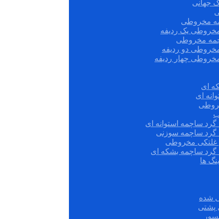
ک جهانی
ی
مه مخروطی
مخروطی یک ردیفه
چمه مخروطی
مخروطی دو ردیفه
مخروطی چهار ردیفه
ه ای
انه ای
روطی
ب
گرد ساچمه استوانه ای
 گرد ساچمه سوزنی
ش غلتکی مخروطی
 گرد ساچمه بشکه ای
نگ ها
 شده
سور