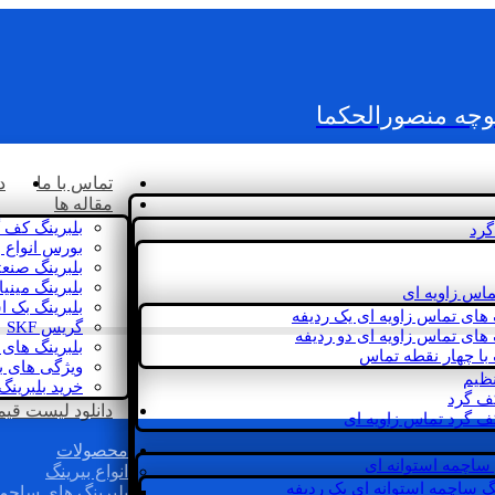
کوچه منصورالحکما
تماس با ما
د
مقاله ها
بلبرینگ کف 
گرد
بورس انواع ب
بلبرینگ صنع
بلبرینگ مینی
ماس زاویه ای
بلبرینگ بک 
 های تماس زاویه ای یک ردیفه
گریس SKF
 های تماس زاویه ای دو ردیفه
بلبرینگ های 
 با چهار نقطه تماس
ویژگی های ب
نظیم
خرید بلبرینگ
کف گرد
دانلود لیست قیمت 
ف گرد تماس زاویه ای
محصولات
 ساچمه استوانه ای
انواع بیرینگ
گ ساچمه استوانه ای یک ردیفه
بلبرینگ های ساچم