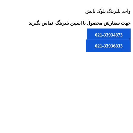
واحد بلبرینگ بلوک بالش
جهت سفارش محصول
با اسپین بلبرینگ
تماس بگیرید
021-33934873
یا
021-33936833