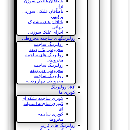
یاطاقان غلتکی سوزن
تراز
یاطاقان غلتکی سوزنی
ترکیبی
یاتاقان های مشترک
جهانی
اجزای غلتک سوزنی
رولبرینگهای ساچمه مخروطی
رولبرینگ ساچمه
مخروطی یک ردیفه
رولبرینگ های ساچمه
مخروطی
رولبرینگ ساچمه
مخروطی دو ردیفه
رولبرینگ ساچمه
مخروطی چهار ردیفه
SKF رولبرینگ
کوپری ها
کوپری ساچمه بشکه ای
کوپری ساچمه استوانه
ای
کوپری ساچمه
مخروطی
رولبرینگ های کارب