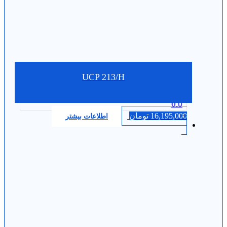
UCP 213/H
0.0
16,195,000
تومان
اطلاعات بیشتر