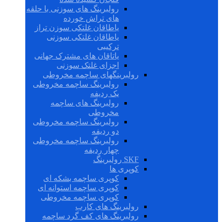
رولبرینگ های سوزنی با حلقه
های تراش خورده
یاطاقان غلتکی سوزن تراز
یاطاقان غلتکی سوزنی
ترکیبی
یاتاقان های مشترک جهانی
اجزای غلتک سوزنی
رولبرینگهای ساچمه مخروطی
رولبرینگ ساچمه مخروطی
یک ردیفه
رولبرینگ های ساچمه
مخروطی
رولبرینگ ساچمه مخروطی
دو ردیفه
رولبرینگ ساچمه مخروطی
چهار ردیفه
SKF رولبرینگ
کوپری ها
کوپری ساچمه بشکه ای
کوپری ساچمه استوانه ای
کوپری ساچمه مخروطی
رولبرینگ های کارب
رولبرینگ های کف گرد ساچمه