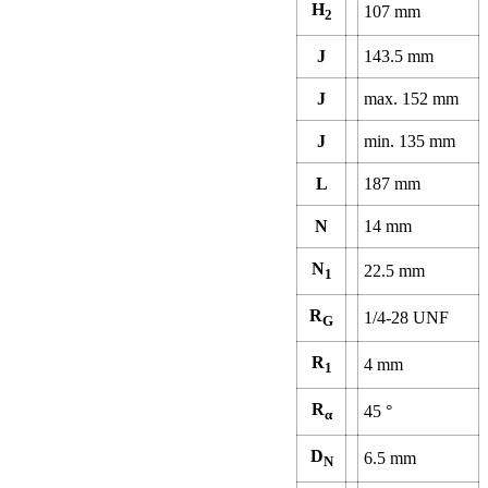
H
107
mm
2
J
143.5
mm
J
max.
152
mm
J
min.
135
mm
L
187
mm
N
14
mm
N
22.5
mm
1
R
1/4-28 UNF
G
R
4
mm
1
R
45
°
α
D
6.5
mm
N