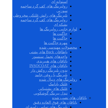
استوانه ای
رولبرینگ های کف گرد ساچمه
سوزنی
بلبرینگ های رانش غلتکی مخروطی
رولبرینگ های کف گرد ساچمه
بشکه ای
لوازم جانبی رولبرینگ ها
چاگنت ها
چاگنت ها
مهره چاگنت ها
محصولات مهندسی شده
یاطاقان Back های پشتی
واحدهای تحمل سنسور
یاتاقان های هیبریدی
یاتاقان های INSOCOAT
بدون بلبرینگ روکش دار
بلبرینگ با روغن جامد
رولبرینگ های دنبال شده
غلتک بادامک
غلتک های پشتیبانی
نیدل بیرینگ گوشکوبی
یاتاقان های نصب شده
یاتاقان های فوق العاده دقیق
بلبرینگ های تماس زاویه ای