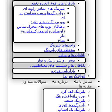
یاتاقان های فوق العاده دقیق
بلبرینگ های تماس زاویه ای
رولبرینگ های ساچمه استوانه
ای
مهره چاگنت های دقیق
یاطاقان توپ های محرک تماس
زاویه ای برای محرک های پیچ
دار
سنج
واحدهای بلبرینگ
محفظه های بلبرینگ
یاتاقان های ساده
بوش ، واشر رانش و نوار
یاتاقان ها و سیستم های مغناطیسی
بازاریابی خودرو
انواع گریس ها
تماس با ما
درباره ما
سوالات متداول
مقاله ها
بلبرینگ کف گرد
بورس انواع بلبرینگ
بلبرینگ صنعتی
بلبرینگ مینیاتوری
بلبرینگ بک استاپ