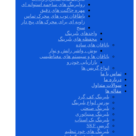
رولبرینگ های ساچمه استوانه ای
مهره چاگنت های دقیق
یاطاقان توپ های محرک تماس
زاویه ای برای محرک های پیچ دار
سنج
واحدهای بلبرینگ
محفظه های بلبرینگ
یاتاقان های ساده
بوش ، واشر رانش و نوار
یاتاقان ها و سیستم های مغناطیسی
بازاریابی خودرو
انواع گریس ها
تماس با ما
درباره ما
سوالات متداول
مقاله ها
بلبرینگ کف گرد
بورس انواع بلبرینگ
بلبرینگ صنعتی
بلبرینگ مینیاتوری
بلبرینگ بک استاپ
گریس SKF
بلبرینگ های خود تنظیم