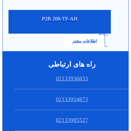
P2B 208-TF-AH
0.0
اطلاعات بیشتر
راه های ارتباطی
02133936833
02133934873
02133985527