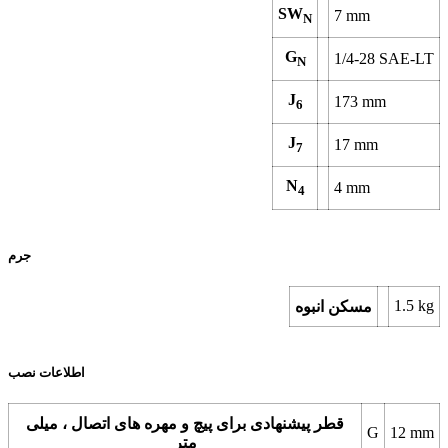
SW
7
mm
N
G
1/4-28 SAE-LT
N
J
173
mm
6
J
17
mm
7
N
4
mm
4
جرم
1.5
kg
مسکن انبوه
اطلاعات نصب
قطر پیشنهادی برای پیچ و مهره های اتصال ، میلی
G
12
mm
متر