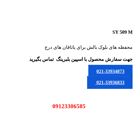
SY 509 M
محفظه های بلوک بالش برای یاتاقان های درج
جهت سفارش محصول
با اسپین بلبرینگ
تماس بگیرید
021-33934873
یا
021-33936833
09123306585