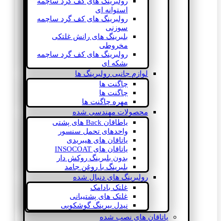
رولبرینگ های کف گرد ساچمه
استوانه ای
رولبرینگ های کف گرد ساچمه
سوزنی
بلبرینگ های رانش غلتکی
مخروطی
رولبرینگ های کف گرد ساچمه
بشکه ای
لوازم جانبی رولبرینگ ها
چاگنت ها
چاگنت ها
مهره چاگنت ها
محصولات مهندسی شده
یاطاقان Back های پشتی
واحدهای تحمل سنسور
یاتاقان های هیبریدی
یاتاقان های INSOCOAT
بدون بلبرینگ روکش دار
بلبرینگ با روغن جامد
رولبرینگ های دنبال شده
غلتک بادامک
غلتک های پشتیبانی
نیدل بیرینگ گوشکوبی
یاتاقان های نصب شده