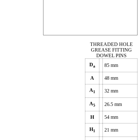
THREADED HOLE
GREASE FITTING
DOWEL PINS
D
85
mm
a
A
48
mm
A
32
mm
1
A
26.5
mm
5
H
54
mm
H
21
mm
1