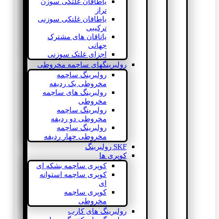
یاطاقان غلتکی سوزن
تراز
یاطاقان غلتکی سوزنی
ترکیبی
یاتاقان های مشترک
جهانی
اجزای غلتک سوزنی
رولبرینگهای ساچمه مخروطی
رولبرینگ ساچمه
مخروطی یک ردیفه
رولبرینگ های ساچمه
مخروطی
رولبرینگ ساچمه
مخروطی دو ردیفه
رولبرینگ ساچمه
مخروطی چهار ردیفه
SKF رولبرینگ
کوپری ها
کوپری ساچمه بشکه ای
کوپری ساچمه استوانه
ای
کوپری ساچمه
مخروطی
رولبرینگ های کارب