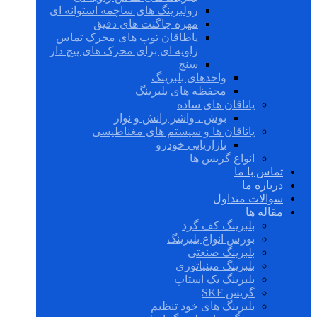
رولبرینگ های ساچمه استوانه ای
مهره چاگنت های دقیق
یاطاقان توپ های محرک تماس
زاویه ای برای محرک های پیچ دار
سنج
واحدهای بلبرینگ
محفظه های بلبرینگ
یاتاقان های ساده
بوش ، واشر رانش و نوار
یاتاقان ها و سیستم های مغناطیسی
بازاریابی خودرو
انواع گریس ها
تماس با ما
درباره ما
سوالات متداول
مقاله ها
بلبرینگ کف گرد
بورس انواع بلبرینگ
بلبرینگ صنعتی
بلبرینگ مینیاتوری
بلبرینگ بک استاپ
گریس SKF
بلبرینگ های خود تنظیم