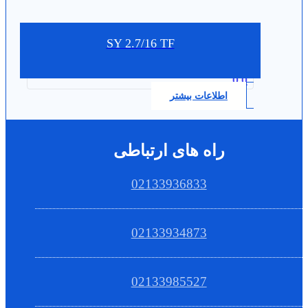
SY 2.7/16 TF
0.0
اطلاعات بیشتر
راه های ارتباطی
02133936833
02133934873
02133985527