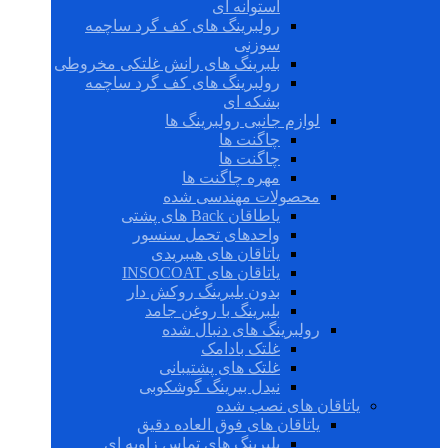
استوانه ای
رولبرینگ های کف گرد ساچمه
سوزنی
بلبرینگ های رانش غلتکی مخروطی
رولبرینگ های کف گرد ساچمه
بشکه ای
لوازم جانبی رولبرینگ ها
چاگنت ها
چاگنت ها
مهره چاگنت ها
محصولات مهندسی شده
یاطاقان Back های پشتی
واحدهای تحمل سنسور
یاتاقان های هیبریدی
یاتاقان های INSOCOAT
بدون بلبرینگ روکش دار
بلبرینگ با روغن جامد
رولبرینگ های دنبال شده
غلتک بادامک
غلتک های پشتیبانی
نیدل بیرینگ گوشکوبی
یاتاقان های نصب شده
یاتاقان های فوق العاده دقیق
بلبرینگ های تماس زاویه ای