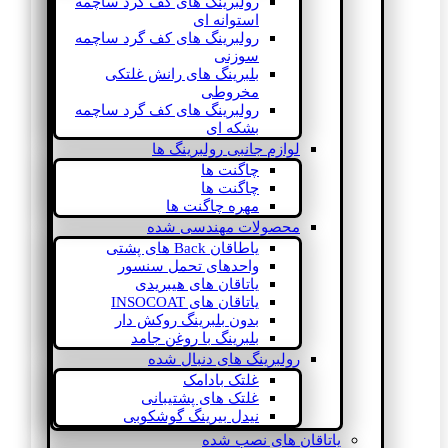
رولبرینگ های کف گرد ساچمه
استوانه ای
رولبرینگ های کف گرد ساچمه
سوزنی
بلبرینگ های رانش غلتکی
مخروطی
رولبرینگ های کف گرد ساچمه
بشکه ای
لوازم جانبی رولبرینگ ها
چاگنت ها
چاگنت ها
مهره چاگنت ها
محصولات مهندسی شده
یاطاقان Back های پشتی
واحدهای تحمل سنسور
یاتاقان های هیبریدی
یاتاقان های INSOCOAT
بدون بلبرینگ روکش دار
بلبرینگ با روغن جامد
رولبرینگ های دنبال شده
غلتک بادامک
غلتک های پشتیبانی
نیدل بیرینگ گوشکوبی
یاتاقان های نصب شده