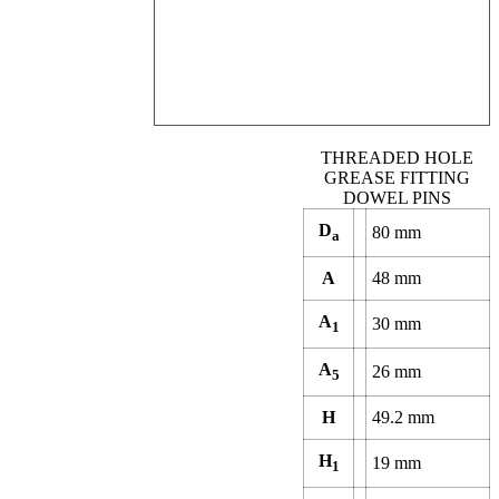
THREADED HOLE
GREASE FITTING
DOWEL PINS
D
80
mm
a
A
48
mm
A
30
mm
1
A
26
mm
5
H
49.2
mm
H
19
mm
1