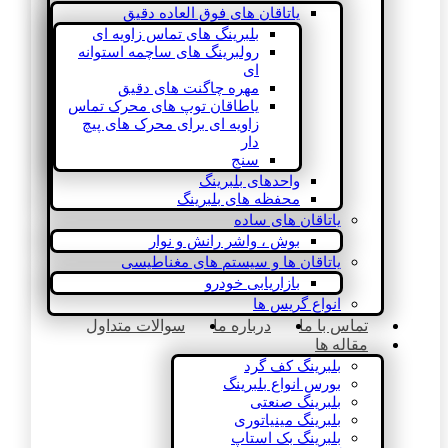
یاتاقان های فوق العاده دقیق
بلبرینگ های تماس زاویه ای
رولبرینگ های ساچمه استوانه
ای
مهره چاگنت های دقیق
یاطاقان توپ های محرک تماس
زاویه ای برای محرک های پیچ
دار
سنج
واحدهای بلبرینگ
محفظه های بلبرینگ
یاتاقان های ساده
بوش ، واشر رانش و نوار
یاتاقان ها و سیستم های مغناطیسی
بازاریابی خودرو
انواع گریس ها
تماس با ما
درباره ما
سوالات متداول
مقاله ها
بلبرینگ کف گرد
بورس انواع بلبرینگ
بلبرینگ صنعتی
بلبرینگ مینیاتوری
بلبرینگ بک استاپ