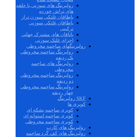
رولبرینگ های سوزنی با حلقه
های تراش خورده
یاطاقان غلتکی سوزن تراز
یاطاقان غلتکی سوزنی
ترکیبی
یاتاقان های مشترک جهانی
اجزای غلتک سوزنی
رولبرینگهای ساچمه مخروطی
رولبرینگ ساچمه مخروطی
یک ردیفه
رولبرینگ های ساچمه
مخروطی
رولبرینگ ساچمه مخروطی
دو ردیفه
رولبرینگ ساچمه مخروطی
چهار ردیفه
SKF رولبرینگ
کوپری ها
کوپری ساچمه بشکه ای
کوپری ساچمه استوانه ای
کوپری ساچمه مخروطی
رولبرینگ های کارب
رولبرینگ های کف گرد ساچمه