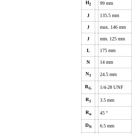
H
99
mm
2
J
135.5
mm
J
max.
146
mm
J
min.
125
mm
L
175
mm
N
14
mm
N
24.5
mm
1
R
1/4-28 UNF
G
R
3.5
mm
1
R
45
°
α
D
6.5
mm
N