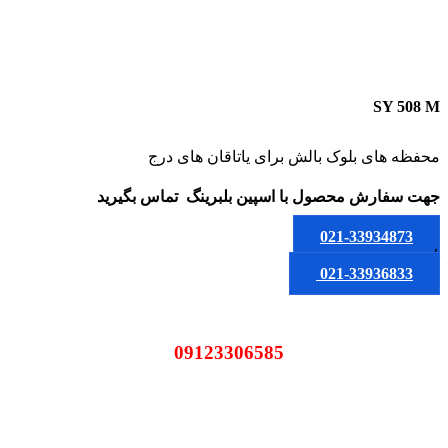
SY 508 M
محفظه های بلوک بالش برای یاتاقان های درج
جهت سفارش محصول
با اسپین بلبرینگ
تماس بگیرید
021-33934873
یا
021-33936833
09123306585