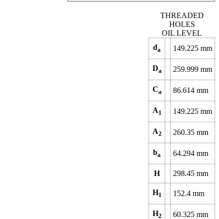
THREADED
HOLES
OIL LEVEL
d
149.225
mm
a
D
259.999
mm
a
C
86.614
mm
a
A
149.225
mm
1
A
260.35
mm
2
b
64.294
mm
a
H
298.45
mm
H
152.4
mm
1
H
60.325
mm
2