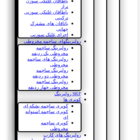
یاطاقان غلتکی سوزن
تراز
یاطاقان غلتکی سوزنی
ترکیبی
یاتاقان های مشترک
جهانی
اجزای غلتک سوزنی
رولبرینگهای ساچمه مخروطی
رولبرینگ ساچمه
مخروطی یک ردیفه
رولبرینگ های ساچمه
مخروطی
رولبرینگ ساچمه
مخروطی دو ردیفه
رولبرینگ ساچمه
مخروطی چهار ردیفه
SKF رولبرینگ
کوپری ها
کوپری ساچمه بشکه ای
کوپری ساچمه استوانه
ای
کوپری ساچمه
مخروطی
رولبرینگ های کارب