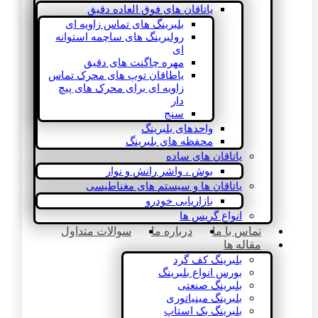
یاتاقان های فوق العاده دقیق
بلبرینگ های تماس زاویه ای
رولبرینگ های ساچمه استوانه
ای
مهره چاگنت های دقیق
یاطاقان توپ های محرک تماس
زاویه ای برای محرک های پیچ
دار
سنج
واحدهای بلبرینگ
محفظه های بلبرینگ
یاتاقان های ساده
بوش ، واشر رانش و نوار
یاتاقان ها و سیستم های مغناطیسی
بازاریابی خودرو
انواع گریس ها
تماس با ما
درباره ما
سوالات متداول
مقاله ها
بلبرینگ کف گرد
بورس انواع بلبرینگ
بلبرینگ صنعتی
بلبرینگ مینیاتوری
بلبرینگ بک استاپ