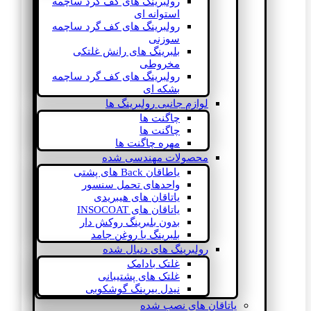
رولبرینگ های کف گرد ساچمه
استوانه ای
رولبرینگ های کف گرد ساچمه
سوزنی
بلبرینگ های رانش غلتکی
مخروطی
رولبرینگ های کف گرد ساچمه
بشکه ای
لوازم جانبی رولبرینگ ها
چاگنت ها
چاگنت ها
مهره چاگنت ها
محصولات مهندسی شده
یاطاقان Back های پشتی
واحدهای تحمل سنسور
یاتاقان های هیبریدی
یاتاقان های INSOCOAT
بدون بلبرینگ روکش دار
بلبرینگ با روغن جامد
رولبرینگ های دنبال شده
غلتک بادامک
غلتک های پشتیبانی
نیدل بیرینگ گوشکوبی
یاتاقان های نصب شده