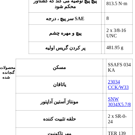
پیچ پیچ توصیه می کند که گشتاور
813.5
N·m
محکم شود
8
سر پیچ ، درجه SAE
2 x
3/8-16
پیچ و مهره چشم
UNC
481.95
g
پر کردن گریس اولیه
SSAFS 034
مسکن
محصولات
KA
گنجانده
شده
23034
یاتاقان
CCK/W33
SNW
مونتاژ آستین آداپتور
3034X5.7/8
2 x
SR-0-
حلقه تثبیت کننده
24
TER 139
مهر تاکونیت