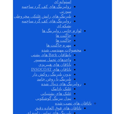
استوانه ای
رولبرینگ های کف گرد ساچمه
سوزنی
بلبرینگ های رانش غلتکی مخروطی
رولبرینگ های کف گرد ساچمه
بشکه ای
لوازم جانبی رولبرینگ ها
چاگنت ها
چاگنت ها
مهره چاگنت ها
محصولات مهندسی شده
یاطاقان Back های پشتی
واحدهای تحمل سنسور
یاتاقان های هیبریدی
یاتاقان های INSOCOAT
بدون بلبرینگ روکش دار
بلبرینگ با روغن جامد
رولبرینگ های دنبال شده
غلتک بادامک
غلتک های پشتیبانی
نیدل بیرینگ گوشکوبی
یاتاقان های نصب شده
یاتاقان های فوق العاده دقیق
بلبرینگ های تماس زاویه ای