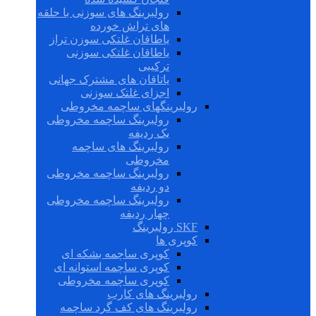
رولبرینگ های سوزنی با حلقه
های تراش خورده
یاطاقان غلتکی سوزن تراز
یاطاقان غلتکی سوزنی
ترکیبی
یاتاقان های مشترک جهانی
اجزای غلتک سوزنی
رولبرینگهای ساچمه مخروطی
رولبرینگ ساچمه مخروطی
یک ردیفه
رولبرینگ های ساچمه
مخروطی
رولبرینگ ساچمه مخروطی
دو ردیفه
رولبرینگ ساچمه مخروطی
چهار ردیفه
SKF رولبرینگ
کوپری ها
کوپری ساچمه بشکه ای
کوپری ساچمه استوانه ای
کوپری ساچمه مخروطی
رولبرینگ های کارب
رولبرینگ های کف گرد ساچمه