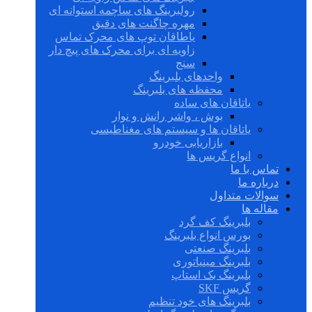
رولبرینگ های ساچمه استوانه ای
مهره چاگنت های دقیق
یاطاقان توپ های محرک تماس
زاویه ای برای محرک های پیچ دار
سنج
واحدهای بلبرینگ
محفظه های بلبرینگ
یاتاقان های ساده
بوش ، واشر رانش و نوار
یاتاقان ها و سیستم های مغناطیسی
بازاریابی خودرو
انواع گریس ها
تماس با ما
درباره ما
سوالات متداول
مقاله ها
بلبرینگ کف گرد
بورس انواع بلبرینگ
بلبرینگ صنعتی
بلبرینگ مینیاتوری
بلبرینگ بک استاپ
گریس SKF
بلبرینگ های خود تنظیم