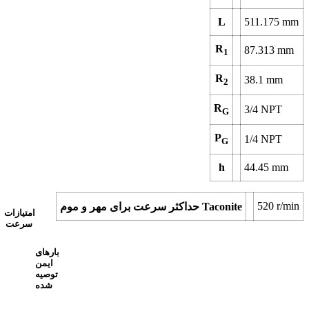
L
511.175
mm
R
87.313
mm
1
R
38.1
mm
2
R
3/4 NPT
G
P
1/4 NPT
G
h
44.45
mm
520
r/min
حداکثر سرعت برای مهر و موم Taconite
امتیازات
سرعت
بارهای
ایمن
توصیه
شده