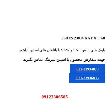
SSAFS 23034 KAT X 5.7/8
بلوک های بالش SAF و SAW با یاتاقان های آستین آداپتور
جهت سفارش محصول
با اسپین بلبرینگ
تماس بگیرید
021-33934873
یا
021-33936833
09123306585