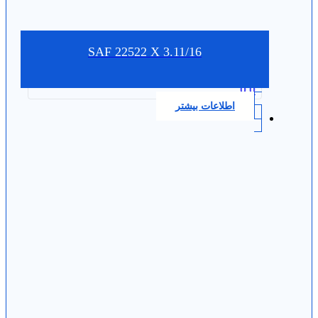
SAF 22522 X 3.11/16
0.0
اطلاعات بیشتر