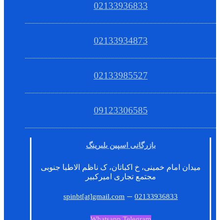
02133936833
02133934873
02133985527
09123306585
بازرگانی اسپین بلبرینگ
میدان امام خمینی، خ اکباتان، ک ناظم الاطبا جنوبی
مجتمع تجاری امیرکبیر
–
spinbt[at]gmail.com
02133936833
Whatsapp
Telegram