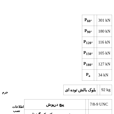
P
301
kN
60°
P
180
kN
90°
P
116
kN
120°
P
105
kN
150°
P
127
kN
180°
P
34
kN
a
92
kg
بلوک بالش توده ای
جرم
7/8-9 UNC
پیچ درپوش
اطلاعات
نصب