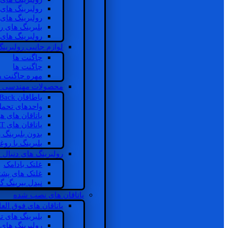
رولبرینگ های
رولبرینگ های
بلبرینگ های 
رولبرینگ های
لوازم جانبی رولبرینگ
چاگنت ها
چاگنت ها
مهره چاگنت ه
محصولات مهندسی 
یاطاقان Back های پشتی
واحدهای تحم
یاتاقان های ه
یاتاقان های INSOCOAT
بدون بلبرینگ 
بلبرینگ با رو
رولبرینگ های دنبال
غلتک بادامک
غلتک های پشت
نیدل بیرینگ 
یاتاقان های نصب شده
یاتاقان های فوق الع
بلبرینگ های ت
رولبرینگ های