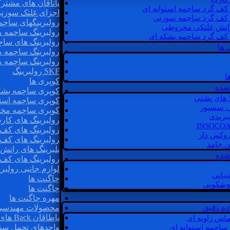
یاتاقان های مشتر
 کف گرد ساچمه استوانه ای
اجزای غلتک سوزن
 کف گرد ساچمه سوزنی
رولبرینگهای ساچ
رانش غلتکی مخروطی
رولبرینگ ساچمه 
 کف گرد ساچمه بشکه ای
رولبرینگ های سا
 ها
رولبرینگ ساچمه 
رولبرینگ ساچمه 
SKF رولبرینگ
ا
کوپری ها
شده
کوپری ساچمه بشک
کوپری ساچمه استو
ل سنسور
کوپری ساچمه مخ
یبریدی
رولبرینگ های کار
رولبرینگ های کف 
روکش دار
رولبرینگ های کف
غن جامد
بلبرینگ های ران
 شده
رولبرینگ های کف
لوازم جانبی رولبری
یبانی
چاگنت ها
گوشکوبی
چاگنت ها
مهره چاگنت ها
اده دقیق
محصولات مهندسی
یاطاقان Back های پشتی
ماس زاویه ای
واحدهای تحمل سن
 ساچمه استوانه ای