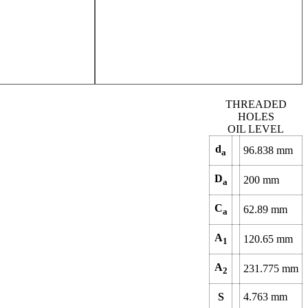
THREADED
HOLES
OIL LEVEL
d
96.838
mm
a
D
200
mm
a
C
62.89
mm
a
A
120.65
mm
1
A
231.775
mm
2
S
4.763
mm