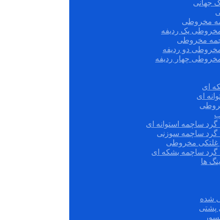
ک جهانی
ی
مه مخروطی
مخروطی یک ردیفه
چمه مخروطی
مخروطی دو ردیفه
مخروطی چهار ردیفه
ه ای
انه ای
روطی
ب
گرد ساچمه استوانه ای
 گرد ساچمه سوزنی
ش غلتکی مخروطی
 گرد ساچمه بشکه ای
نگ ها
 شده
سور