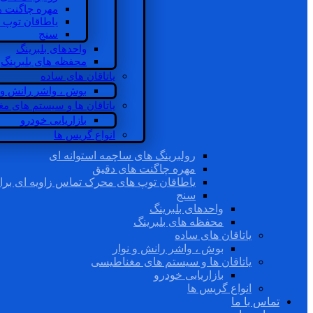
مهره چاگنت ه
یاطاقان توپ 
سنج
واحدهای بلبرینگ
محفظه های بلبرینگ
یاتاقان های ساده
بوش ، واشر رانش و ن
یاتاقان ها و سیستم های م
بازاریابی خودرو
انواع گریس ها
رولبرینگ های ساچمه استوانه ای
مهره چاگنت های دقیق
یاطاقان توپ های محرک تماس زاویه ای برا
سنج
واحدهای بلبرینگ
محفظه های بلبرینگ
یاتاقان های ساده
بوش ، واشر رانش و نوار
یاتاقان ها و سیستم های مغناطیسی
بازاریابی خودرو
انواع گریس ها
تماس با ما