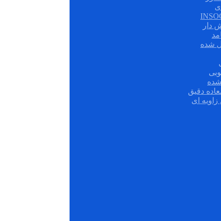
ی
ش دار
مد
ل شده
وبی
شده
عاده دقیق
زاویه ای