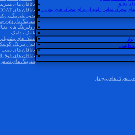
ای دقیق
یاتاقان های هیبرید
های محرک تماس زاویه ای برای محرک های پیچ دار
یاتاقان های INSOCOAT
بدون بلبرینگ روک
بلبرینگ با روغن جا
رولبرینگ های دنبا
غلتک بادامک
غلتک های پشتیبانی
وار
نیدل بیرینگ گوشک
غناطیسی
یاتاقان های نصب 
یاتاقان های فوق ال
بلبرینگ های تماس 
ی محرک های پیچ دار