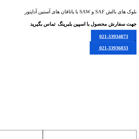
بلوک های بالش SAF و SAW با یاتاقان های آستین آداپتور
جهت سفارش محصول
با اسپین بلبرینگ
تماس بگیرید
021-33934873
یا
021-33936833