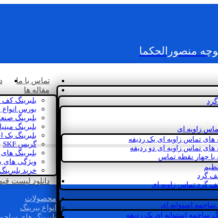
کوچه منصورالحکما
تماس با ما
د
مقاله ها
بلبرینگ کف 
گرد
بورس انواع ب
بلبرینگ صنع
بلبرینگ مینی
ماس زاویه ای
بلبرینگ بک 
 های تماس زاویه ای یک ردیفه
گریس SKF
 های تماس زاویه ای دو ردیفه
بلبرینگ های 
 با چهار نقطه تماس
ویژگی های ب
نظیم
خرید بلبرینگ
کف گرد
دانلود لیست قیمت 
ف گرد تماس زاویه ای
محصولات
 ساچمه استوانه ای
انواع بیرینگ
گ ساچمه استوانه ای یک ردیفه
بلبرینگ های ساچم