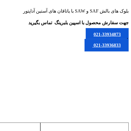
بلوک های بالش SAF و SAW با یاتاقان های آستین آداپتور
جهت سفارش محصول
با اسپین بلبرینگ
تماس بگیرید
021-33934873
یا
021-33936833