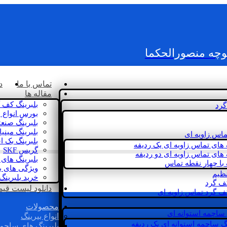
کوچه منصورالحکما
تماس با ما
د
مقاله ها
بلبرینگ کف 
گرد
بورس انواع ب
بلبرینگ صنع
بلبرینگ مینی
ماس زاویه ای
بلبرینگ بک 
 های تماس زاویه ای یک ردیفه
گریس SKF
 های تماس زاویه ای دو ردیفه
بلبرینگ های 
 با چهار نقطه تماس
ویژگی های ب
نظیم
خرید بلبرینگ
کف گرد
دانلود لیست قیمت 
ف گرد تماس زاویه ای
محصولات
 ساچمه استوانه ای
انواع بیرینگ
گ ساچمه استوانه ای یک ردیفه
بلبرینگ های ساچم