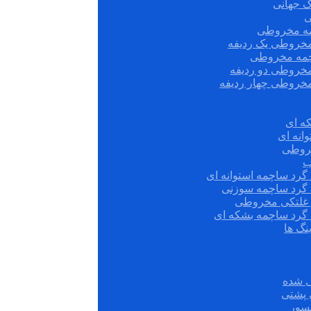
ک جهانی
ی
مه مخروطی
مخروطی یک ردیفه
چمه مخروطی
مخروطی دو ردیفه
مخروطی چهار ردیفه
ه ای
انه ای
روطی
ب
گرد ساچمه استوانه ای
 گرد ساچمه سوزنی
ش غلتکی مخروطی
 گرد ساچمه بشکه ای
نگ ها
 شده
سور