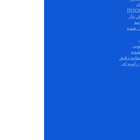
ی
ش دار
مد
ل شده
وبی
شده
عاده دقیق
زاویه ای