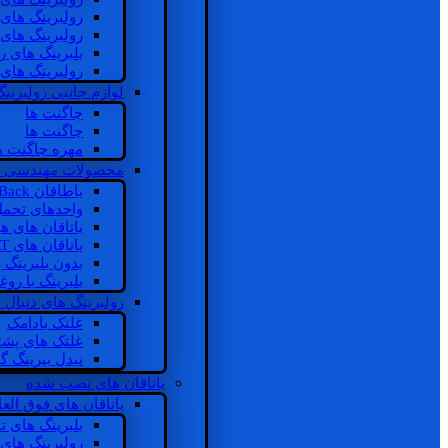
رولبرینگ های
رولبرینگ های
بلبرینگ های 
رولبرینگ های
لوازم جانبی رولبرینگ
چاگنت ها
چاگنت ها
مهره چاگنت ه
محصولات مهندسی 
یاطاقان Back های پشتی
واحدهای تحم
یاتاقان های ه
یاتاقان های INSOCOAT
بدون بلبرینگ 
بلبرینگ با رو
رولبرینگ های دنبال
غلتک بادامک
غلتک های پشت
نیدل بیرینگ 
یاتاقان های نصب شده
یاتاقان های فوق الع
بلبرینگ های ت
رولبرینگ های