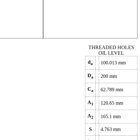
THREADED HOLES
OIL LEVEL
d
100.013
mm
a
D
200
mm
a
C
62.789
mm
a
A
120.65
mm
1
A
165.1
mm
2
S
4.763
mm