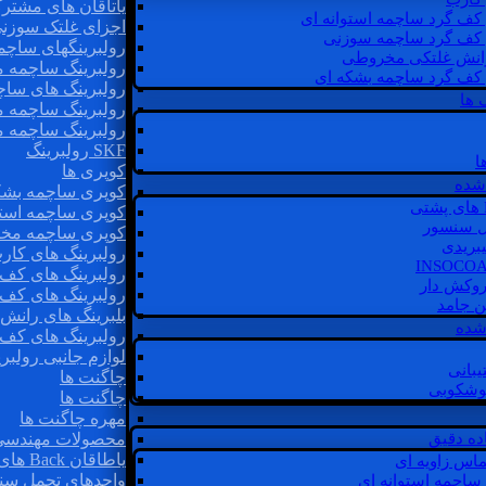
یاتاقان های مشتر
 کف گرد ساچمه استوانه ای
اجزای غلتک سوزن
 کف گرد ساچمه سوزنی
رولبرینگهای ساچ
رانش غلتکی مخروطی
رولبرینگ ساچمه 
 کف گرد ساچمه بشکه ای
رولبرینگ های سا
 ها
رولبرینگ ساچمه 
رولبرینگ ساچمه 
SKF رولبرینگ
ا
کوپری ها
شده
کوپری ساچمه بشک
کوپری ساچمه استو
ل سنسور
کوپری ساچمه مخ
یبریدی
رولبرینگ های کار
رولبرینگ های کف 
روکش دار
رولبرینگ های کف
غن جامد
بلبرینگ های ران
 شده
رولبرینگ های کف
لوازم جانبی رولبری
یبانی
چاگنت ها
گوشکوبی
چاگنت ها
مهره چاگنت ها
اده دقیق
محصولات مهندسی
یاطاقان Back های پشتی
ماس زاویه ای
واحدهای تحمل سن
 ساچمه استوانه ای