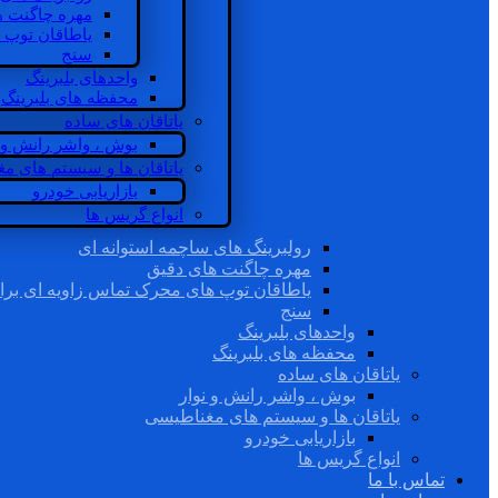
مهره چاگنت ه
یاطاقان توپ 
سنج
واحدهای بلبرینگ
محفظه های بلبرینگ
یاتاقان های ساده
بوش ، واشر رانش و ن
یاتاقان ها و سیستم های م
بازاریابی خودرو
انواع گریس ها
رولبرینگ های ساچمه استوانه ای
مهره چاگنت های دقیق
یاطاقان توپ های محرک تماس زاویه ای برا
سنج
واحدهای بلبرینگ
محفظه های بلبرینگ
یاتاقان های ساده
بوش ، واشر رانش و نوار
یاتاقان ها و سیستم های مغناطیسی
بازاریابی خودرو
انواع گریس ها
تماس با ما