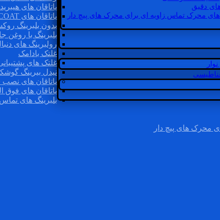
ای دقیق
یاتاقان های هیبرید
های محرک تماس زاویه ای برای محرک های پیچ دار
یاتاقان های INSOCOAT
بدون بلبرینگ روک
بلبرینگ با روغن جا
رولبرینگ های دنبا
غلتک بادامک
غلتک های پشتیبانی
وار
نیدل بیرینگ گوشک
غناطیسی
یاتاقان های نصب 
یاتاقان های فوق ال
بلبرینگ های تماس 
ی محرک های پیچ دار