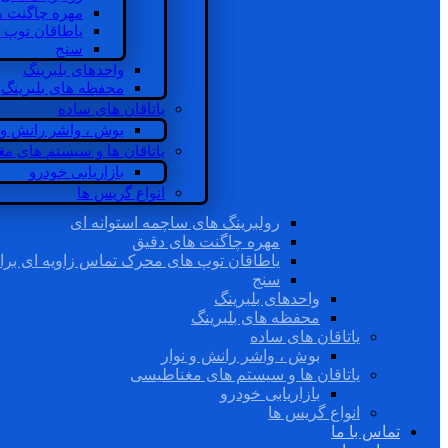
مهره چاگنت ه
یاطاقان توپ 
سنج
واحدهای بلبرینگ
محفظه های بلبرینگ
یاتاقان های ساده
بوش ، واشر رانش و ن
یاتاقان ها و سیستم های م
بازاریابی خودرو
انواع گریس ها
رولبرینگ های ساچمه استوانه ای
مهره چاگنت های دقیق
یاطاقان توپ های محرک تماس زاویه ای برا
سنج
واحدهای بلبرینگ
محفظه های بلبرینگ
یاتاقان های ساده
بوش ، واشر رانش و نوار
یاتاقان ها و سیستم های مغناطیسی
بازاریابی خودرو
انواع گریس ها
تماس با ما