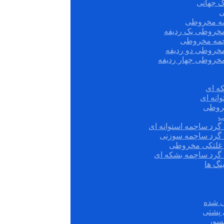
ک جهانی
ی
مه مخروطی
مخروطی یک ردیفه
چمه مخروطی
مخروطی دو ردیفه
مخروطی چهار ردیفه
ه ای
انه ای
روطی
ب
گرد ساچمه استوانه ای
 گرد ساچمه سوزنی
ش غلتکی مخروطی
 گرد ساچمه بشکه ای
نگ ها
 شده
سور