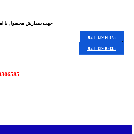
جهت سفارش محصول
با ا
021-33934873
یا
021-33936833
09123306585