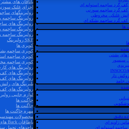
یاتاقان های مشتر
 کف گرد ساچمه استوانه ای
اجزای غلتک سوزن
 کف گرد ساچمه سوزنی
رولبرینگهای ساچ
رانش غلتکی مخروطی
رولبرینگ ساچمه 
 کف گرد ساچمه بشکه ای
رولبرینگ های سا
 ها
رولبرینگ ساچمه 
رولبرینگ ساچمه 
SKF رولبرینگ
ا
کوپری ها
شده
کوپری ساچمه بشک
کوپری ساچمه استو
ل سنسور
کوپری ساچمه مخ
یبریدی
رولبرینگ های کار
رولبرینگ های کف 
روکش دار
رولبرینگ های کف
غن جامد
بلبرینگ های ران
 شده
رولبرینگ های کف
لوازم جانبی رولبری
یبانی
چاگنت ها
گوشکوبی
چاگنت ها
مهره چاگنت ها
اده دقیق
محصولات مهندسی
یاطاقان Back های پشتی
ماس زاویه ای
واحدهای تحمل سن
 ساچمه استوانه ای