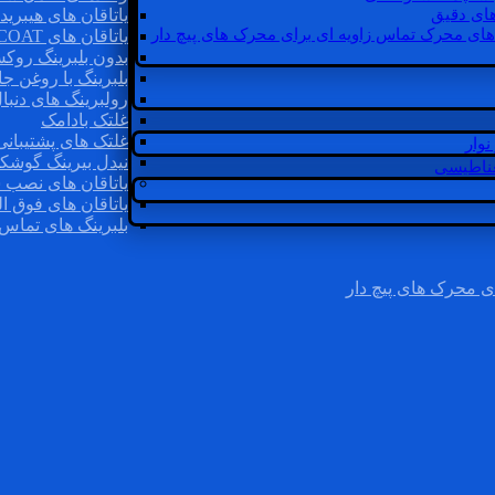
ای دقیق
یاتاقان های هیبرید
های محرک تماس زاویه ای برای محرک های پیچ دار
یاتاقان های INSOCOAT
بدون بلبرینگ روک
بلبرینگ با روغن جا
رولبرینگ های دنبا
غلتک بادامک
غلتک های پشتیبانی
وار
نیدل بیرینگ گوشک
غناطیسی
یاتاقان های نصب 
یاتاقان های فوق ال
بلبرینگ های تماس 
ی محرک های پیچ دار