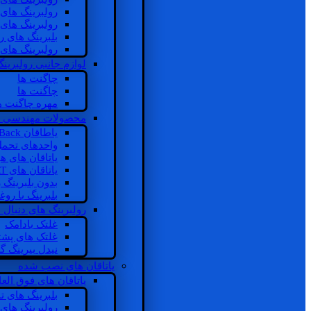
رولبرینگ های
رولبرینگ های
بلبرینگ های 
رولبرینگ های
لوازم جانبی رولبرینگ
چاگنت ها
چاگنت ها
مهره چاگنت ه
محصولات مهندسی 
یاطاقان Back های پشتی
واحدهای تحم
یاتاقان های ه
یاتاقان های INSOCOAT
بدون بلبرینگ 
بلبرینگ با رو
رولبرینگ های دنبال
غلتک بادامک
غلتک های پشت
نیدل بیرینگ 
یاتاقان های نصب شده
یاتاقان های فوق الع
بلبرینگ های ت
رولبرینگ های