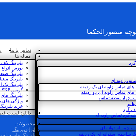
کوچه منصورالحکما
تماس با ما
د
مقاله ها
بلبرینگ کف 
گرد
بورس انواع ب
بلبرینگ صنع
بلبرینگ مینی
ماس زاویه ای
بلبرینگ بک 
 های تماس زاویه ای یک ردیفه
گریس SKF
 های تماس زاویه ای دو ردیفه
بلبرینگ های 
 با چهار نقطه تماس
ویژگی های ب
نظیم
خرید بلبرینگ
کف گرد
دانلود لیست قیمت 
ف گرد تماس زاویه ای
محصولات
 ساچمه استوانه ای
انواع بیرینگ
گ ساچمه استوانه ای یک ردیفه
بلبرینگ های ساچم