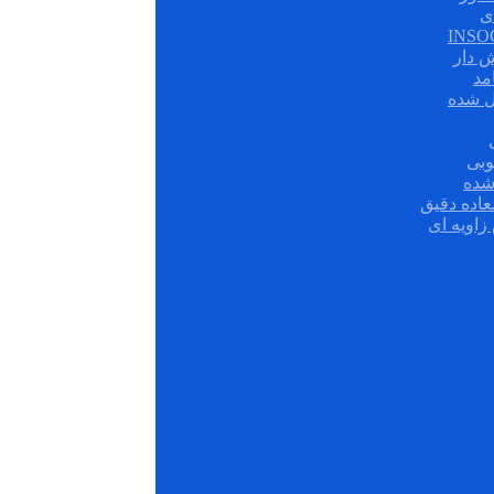
ی
ش دار
مد
ل شده
وبی
شده
عاده دقیق
زاویه ای