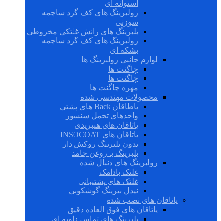
استوانه ای
رولبرینگ های کف گرد ساچمه
سوزنی
بلبرینگ های رانش غلتکی مخروطی
رولبرینگ های کف گرد ساچمه
بشکه ای
لوازم جانبی رولبرینگ ها
چاگنت ها
چاگنت ها
مهره چاگنت ها
محصولات مهندسی شده
یاطاقان Back های پشتی
واحدهای تحمل سنسور
یاتاقان های هیبریدی
یاتاقان های INSOCOAT
بدون بلبرینگ روکش دار
بلبرینگ با روغن جامد
رولبرینگ های دنبال شده
غلتک بادامک
غلتک های پشتیبانی
نیدل بیرینگ گوشکوبی
یاتاقان های نصب شده
یاتاقان های فوق العاده دقیق
بلبرینگ های تماس زاویه ای