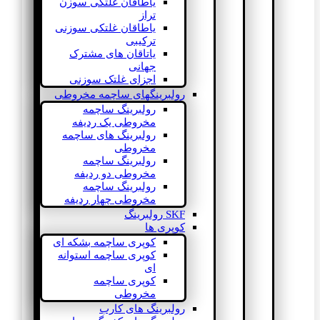
یاطاقان غلتکی سوزن
تراز
یاطاقان غلتکی سوزنی
ترکیبی
یاتاقان های مشترک
جهانی
اجزای غلتک سوزنی
رولبرینگهای ساچمه مخروطی
رولبرینگ ساچمه
مخروطی یک ردیفه
رولبرینگ های ساچمه
مخروطی
رولبرینگ ساچمه
مخروطی دو ردیفه
رولبرینگ ساچمه
مخروطی چهار ردیفه
SKF رولبرینگ
کوپری ها
کوپری ساچمه بشکه ای
کوپری ساچمه استوانه
ای
کوپری ساچمه
مخروطی
رولبرینگ های کارب