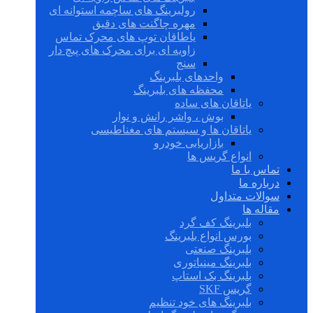
رولبرینگ های ساچمه استوانه ای
مهره چاگنت های دقیق
یاطاقان توپ های محرک تماس
زاویه ای برای محرک های پیچ دار
سنج
واحدهای بلبرینگ
محفظه های بلبرینگ
یاتاقان های ساده
بوش ، واشر رانش و نوار
یاتاقان ها و سیستم های مغناطیسی
بازاریابی خودرو
انواع گریس ها
تماس با ما
درباره ما
سوالات متداول
مقاله ها
بلبرینگ کف گرد
بورس انواع بلبرینگ
بلبرینگ صنعتی
بلبرینگ مینیاتوری
بلبرینگ بک استاپ
گریس SKF
بلبرینگ های خود تنظیم