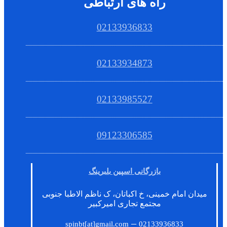
راه های ارتباطی
02133936833
02133934873
02133985527
09123306585
بازرگانی اسپین بلبرینگ
میدان امام خمینی، خ اکباتان، ک ناظم الاطبا جنوبی
مجتمع تجاری امیرکبیر
–
spinbt[at]gmail.com
02133936833