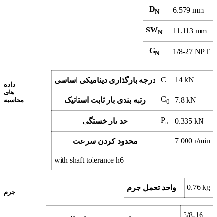
D
6.579
mm
N
SW
11.113
mm
N
G
1/8-27 NPT
N
C
14
kN
درجه بارگذاری دینامیکی اساسی
داده
های
C
kN
7.8
رتبه بندی بار ثابت استاتیک
محاسبه
0
P
kN
0.335
حد بار خستگی
u
7 000
r/min
محدود کردن سرعت
with shaft tolerance h6
0.76
kg
واحد تحمل جرم
جرم
3/8-16