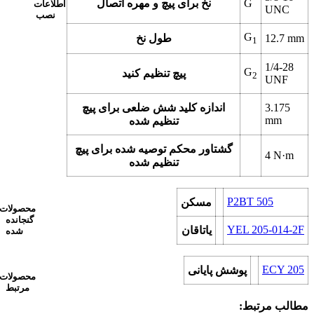
G
نخ برای پیچ و مهره اتصال
اطلاعات
UNC
نصب
G
mm
12.7
طول نخ
1
1/4-28
G
پیچ تنظیم کنید
2
UNF
3.175
اندازه کلید شش ضلعی برای پیچ
mm
تنظیم شده
گشتاور محکم توصیه شده برای پیچ
4
N·m
تنظیم شده
P2BT 505
مسکن
محصولات
گنجانده
YEL 205-014-2F
یاتاقان
شده
ECY 205
پوشش پایانی
محصولات
مرتبط
مطالب مرتبط: