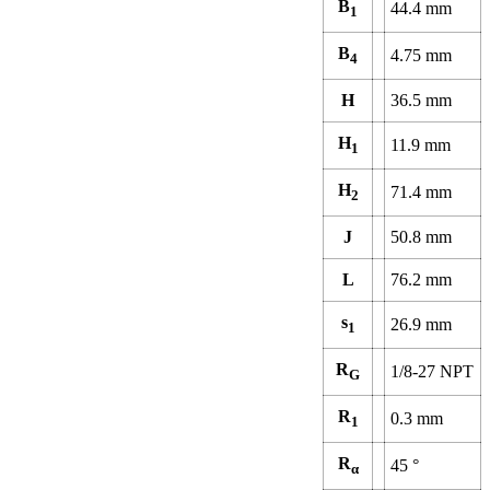
B
44.4
mm
1
B
4.75
mm
4
H
36.5
mm
H
11.9
mm
1
H
71.4
mm
2
J
50.8
mm
L
76.2
mm
s
26.9
mm
1
R
1/8-27 NPT
G
R
0.3
mm
1
R
45
°
α