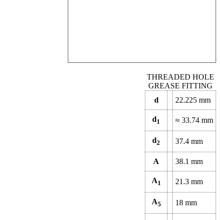
THREADED HOLE
GREASE FITTING
d
22.225
mm
d
≈
33.74
mm
1
d
37.4
mm
2
A
38.1
mm
A
21.3
mm
1
A
18
mm
5