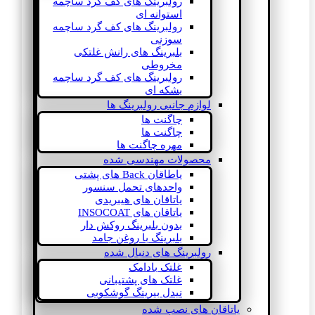
رولبرینگ های کف گرد ساچمه
استوانه ای
رولبرینگ های کف گرد ساچمه
سوزنی
بلبرینگ های رانش غلتکی
مخروطی
رولبرینگ های کف گرد ساچمه
بشکه ای
لوازم جانبی رولبرینگ ها
چاگنت ها
چاگنت ها
مهره چاگنت ها
محصولات مهندسی شده
یاطاقان Back های پشتی
واحدهای تحمل سنسور
یاتاقان های هیبریدی
یاتاقان های INSOCOAT
بدون بلبرینگ روکش دار
بلبرینگ با روغن جامد
رولبرینگ های دنبال شده
غلتک بادامک
غلتک های پشتیبانی
نیدل بیرینگ گوشکوبی
یاتاقان های نصب شده