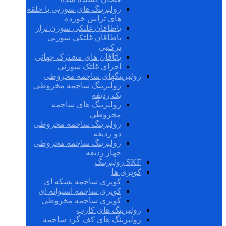
رولبرینگ های سوزنی با حلقه
های تراش خورده
یاطاقان غلتکی سوزن تراز
یاطاقان غلتکی سوزنی
ترکیبی
یاتاقان های مشترک جهانی
اجزای غلتک سوزنی
رولبرینگهای ساچمه مخروطی
رولبرینگ ساچمه مخروطی
یک ردیفه
رولبرینگ های ساچمه
مخروطی
رولبرینگ ساچمه مخروطی
دو ردیفه
رولبرینگ ساچمه مخروطی
چهار ردیفه
SKF رولبرینگ
کوپری ها
کوپری ساچمه بشکه ای
کوپری ساچمه استوانه ای
کوپری ساچمه مخروطی
رولبرینگ های کارب
رولبرینگ های کف گرد ساچمه