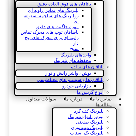
یاتاقان های فوق العاده دقیق
بلبرینگ های تماس زاویه ای
رولبرینگ های ساچمه استوانه
ای
مهره چاگنت های دقیق
یاطاقان توپ های محرک تماس
زاویه ای برای محرک های پیچ
دار
سنج
واحدهای بلبرینگ
محفظه های بلبرینگ
یاتاقان های ساده
بوش ، واشر رانش و نوار
یاتاقان ها و سیستم های مغناطیسی
بازاریابی خودرو
انواع گریس ها
تماس با ما
درباره ما
سوالات متداول
مقاله ها
بلبرینگ کف گرد
بورس انواع بلبرینگ
بلبرینگ صنعتی
بلبرینگ مینیاتوری
بلبرینگ بک استاپ