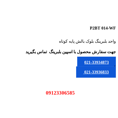
P2BT 014-WF
واحد بلبرینگ بلوک بالش پایه کوتاه
جهت سفارش محصول
با اسپین بلبرینگ
تماس بگیرید
021-33934873
یا
021-33936833
09123306585