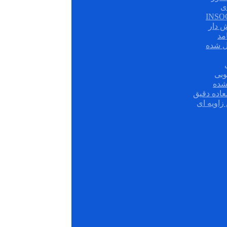
ی
ش دار
مد
ل شده
وبی
شده
عاده دقیق
زاویه ای