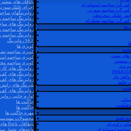
یاتاقان های مشتر
 کف گرد ساچمه استوانه ای
اجزای غلتک سوزن
 کف گرد ساچمه سوزنی
رولبرینگهای ساچ
رانش غلتکی مخروطی
رولبرینگ ساچمه 
 کف گرد ساچمه بشکه ای
رولبرینگ های سا
 ها
رولبرینگ ساچمه 
رولبرینگ ساچمه 
SKF رولبرینگ
ا
کوپری ها
شده
کوپری ساچمه بشک
کوپری ساچمه استو
ل سنسور
کوپری ساچمه مخ
یبریدی
رولبرینگ های کار
رولبرینگ های کف 
روکش دار
رولبرینگ های کف
غن جامد
بلبرینگ های ران
 شده
رولبرینگ های کف
لوازم جانبی رولبری
یبانی
چاگنت ها
گوشکوبی
چاگنت ها
مهره چاگنت ها
اده دقیق
محصولات مهندسی
یاطاقان Back های پشتی
ماس زاویه ای
واحدهای تحمل سن
 ساچمه استوانه ای