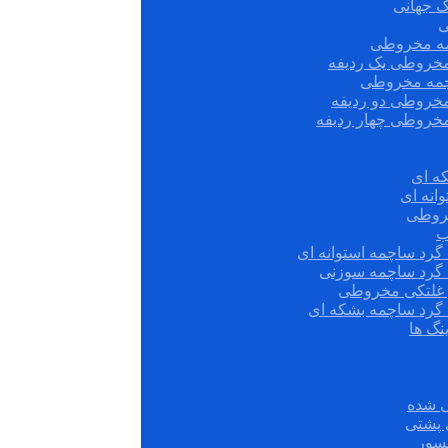
ک جهانی
ی
مه مخروطی
مخروطی یک ردیفه
چمه مخروطی
مخروطی دو ردیفه
مخروطی چهار ردیفه
ه ای
انه ای
روطی
ب
گرد ساچمه استوانه ای
 گرد ساچمه سوزنی
ش غلتکی مخروطی
 گرد ساچمه بشکه ای
نگ ها
 شده
سور