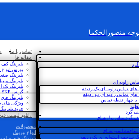
کوچه منصورالحکما
تماس با ما
د
مقاله ها
بلبرینگ کف 
گرد
بورس انواع ب
بلبرینگ صنع
بلبرینگ مینی
ماس زاویه ای
بلبرینگ بک 
 های تماس زاویه ای یک ردیفه
گریس SKF
 های تماس زاویه ای دو ردیفه
بلبرینگ های 
 با چهار نقطه تماس
ویژگی های ب
نظیم
خرید بلبرینگ
کف گرد
دانلود لیست قیمت 
ف گرد تماس زاویه ای
محصولات
 ساچمه استوانه ای
انواع بیرینگ
گ ساچمه استوانه ای یک ردیفه
بلبرینگ های ساچم