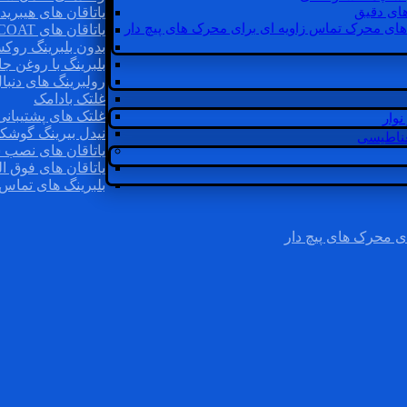
ای دقیق
یاتاقان های هیبرید
های محرک تماس زاویه ای برای محرک های پیچ دار
یاتاقان های INSOCOAT
بدون بلبرینگ روک
بلبرینگ با روغن جا
رولبرینگ های دنبا
غلتک بادامک
غلتک های پشتیبانی
وار
نیدل بیرینگ گوشک
غناطیسی
یاتاقان های نصب 
یاتاقان های فوق ال
بلبرینگ های تماس 
ی محرک های پیچ دار