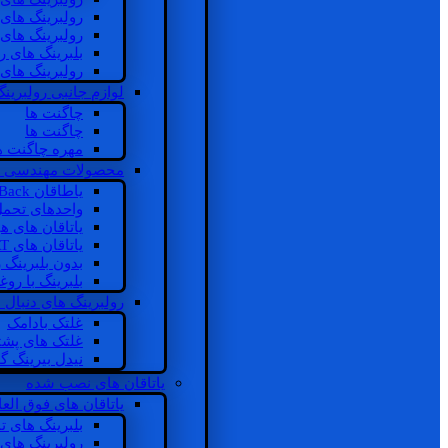
رولبرینگ های
رولبرینگ های
بلبرینگ های 
رولبرینگ های
لوازم جانبی رولبرینگ
چاگنت ها
چاگنت ها
مهره چاگنت ه
محصولات مهندسی 
یاطاقان Back های پشتی
واحدهای تحم
یاتاقان های ه
یاتاقان های INSOCOAT
بدون بلبرینگ 
بلبرینگ با رو
رولبرینگ های دنبال
غلتک بادامک
غلتک های پشت
نیدل بیرینگ 
یاتاقان های نصب شده
یاتاقان های فوق الع
بلبرینگ های ت
رولبرینگ های