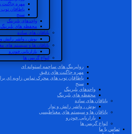
مهره چاگنت ه
یاطاقان توپ 
سنج
واحدهای بلبرینگ
محفظه های بلبرینگ
یاتاقان های ساده
بوش ، واشر رانش و ن
یاتاقان ها و سیستم های م
بازاریابی خودرو
انواع گریس ها
رولبرینگ های ساچمه استوانه ای
مهره چاگنت های دقیق
یاطاقان توپ های محرک تماس زاویه ای برا
سنج
واحدهای بلبرینگ
محفظه های بلبرینگ
یاتاقان های ساده
بوش ، واشر رانش و نوار
یاتاقان ها و سیستم های مغناطیسی
بازاریابی خودرو
انواع گریس ها
تماس با ما