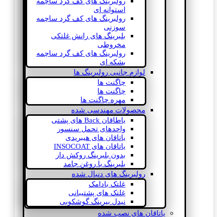
رولبرینگ های کف گرد ساچمه
استوانه ای
رولبرینگ های کف گرد ساچمه
سوزنی
بلبرینگ های رانش غلتکی
مخروطی
رولبرینگ های کف گرد ساچمه
بشکه ای
لوازم جانبی رولبرینگ ها
چاگنت ها
چاگنت ها
مهره چاگنت ها
محصولات مهندسی شده
یاطاقان Back های پشتی
واحدهای تحمل سنسور
یاتاقان های هیبریدی
یاتاقان های INSOCOAT
بدون بلبرینگ روکش دار
بلبرینگ با روغن جامد
رولبرینگ های دنبال شده
غلتک بادامک
غلتک های پشتیبانی
نیدل بیرینگ گوشکوبی
یاتاقان های نصب شده