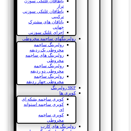
یاطاقان غلتکی سوزن
تراز
یاطاقان غلتکی سوزنی
ترکیبی
یاتاقان های مشترک
جهانی
اجزای غلتک سوزنی
رولبرینگهای ساچمه مخروطی
رولبرینگ ساچمه
مخروطی یک ردیفه
رولبرینگ های ساچمه
مخروطی
رولبرینگ ساچمه
مخروطی دو ردیفه
رولبرینگ ساچمه
مخروطی چهار ردیفه
SKF رولبرینگ
کوپری ها
کوپری ساچمه بشکه ای
کوپری ساچمه استوانه
ای
کوپری ساچمه
مخروطی
رولبرینگ های کارب