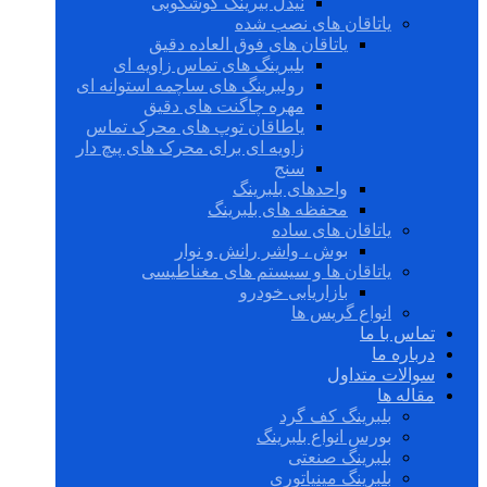
نیدل بیرینگ گوشکوبی
یاتاقان های نصب شده
یاتاقان های فوق العاده دقیق
بلبرینگ های تماس زاویه ای
رولبرینگ های ساچمه استوانه ای
مهره چاگنت های دقیق
یاطاقان توپ های محرک تماس
زاویه ای برای محرک های پیچ دار
سنج
واحدهای بلبرینگ
محفظه های بلبرینگ
یاتاقان های ساده
بوش ، واشر رانش و نوار
یاتاقان ها و سیستم های مغناطیسی
بازاریابی خودرو
انواع گریس ها
تماس با ما
درباره ما
سوالات متداول
مقاله ها
بلبرینگ کف گرد
بورس انواع بلبرینگ
بلبرینگ صنعتی
بلبرینگ مینیاتوری