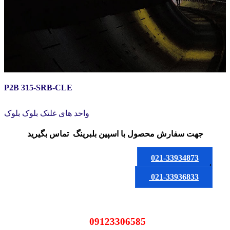
P2B 315-SRB-CLE
واحد های غلتک بلوک بلوک
جهت سفارش محصول
با اسپین بلبرینگ
تماس بگیرید
021-33934873
یا
021-33936833
09123306585