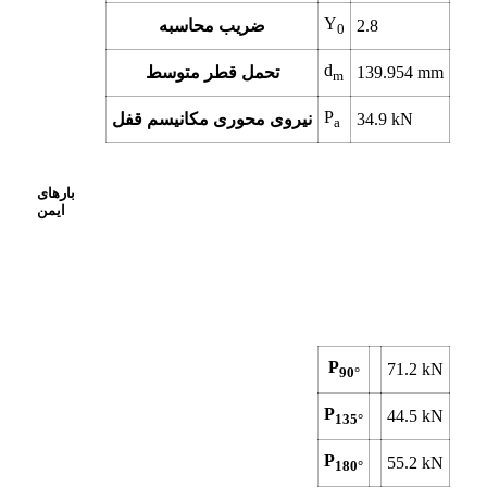
Y
2.8
ضریب محاسبه
0
d
mm
139.954
تحمل قطر متوسط
m
P
kN
34.9
نیروی محوری مکانیسم قفل
a
بارهای
ایمن
P
71.2
kN
90°
P
44.5
kN
135°
P
55.2
kN
180°