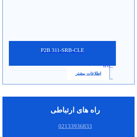
P2B 311-SRB-CLE
0.0
اطلاعات بیشتر
راه های ارتباطی
02133936833