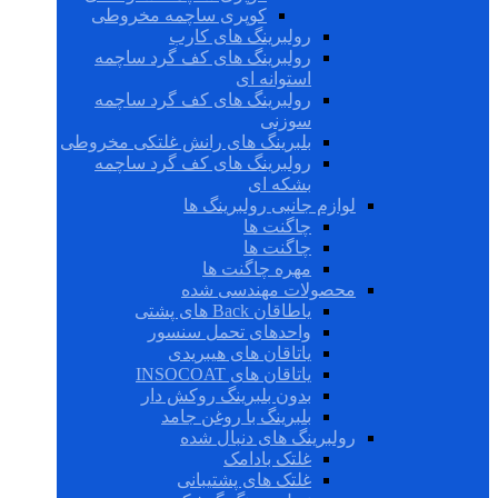
کوپری ساچمه مخروطی
رولبرینگ های کارب
رولبرینگ های کف گرد ساچمه
استوانه ای
رولبرینگ های کف گرد ساچمه
سوزنی
بلبرینگ های رانش غلتکی مخروطی
رولبرینگ های کف گرد ساچمه
بشکه ای
لوازم جانبی رولبرینگ ها
چاگنت ها
چاگنت ها
مهره چاگنت ها
محصولات مهندسی شده
یاطاقان Back های پشتی
واحدهای تحمل سنسور
یاتاقان های هیبریدی
یاتاقان های INSOCOAT
بدون بلبرینگ روکش دار
بلبرینگ با روغن جامد
رولبرینگ های دنبال شده
غلتک بادامک
غلتک های پشتیبانی