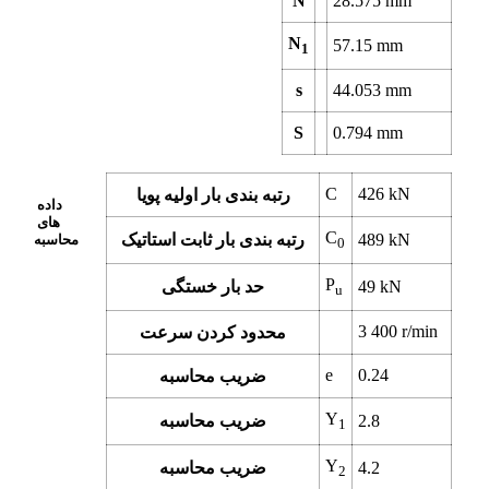
N
28.575
mm
N
57.15
mm
1
s
44.053
mm
S
0.794
mm
C
426
kN
رتبه بندی بار اولیه پویا
داده
های
C
kN
489
رتبه بندی بار ثابت استاتیک
محاسبه
0
P
kN
49
حد بار خستگی
u
3 400
r/min
محدود کردن سرعت
e
0.24
ضریب محاسبه
Y
2.8
ضریب محاسبه
1
Y
4.2
ضریب محاسبه
2