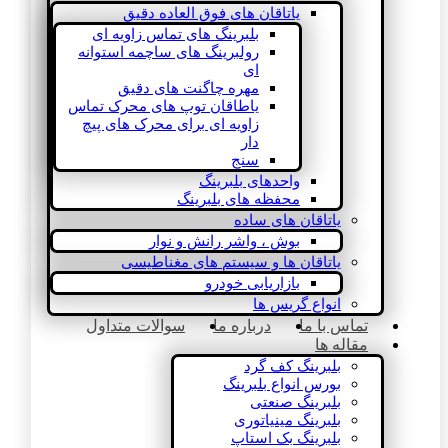
یاتاقان های فوق العاده دقیق
بلبرینگ های تماس زاویه ای
رولبرینگ های ساچمه استوانه
ای
مهره چاگنت های دقیق
یاطاقان توپ های محرک تماس
زاویه ای برای محرک های پیچ
دار
سنج
واحدهای بلبرینگ
محفظه های بلبرینگ
یاتاقان های ساده
بوش ، واشر رانش و نوار
یاتاقان ها و سیستم های مغناطیسی
بازاریابی خودرو
انواع گریس ها
تماس با ما
درباره ما
سوالات متداول
مقاله ها
بلبرینگ کف گرد
بورس انواع بلبرینگ
بلبرینگ صنعتی
بلبرینگ مینیاتوری
بلبرینگ بک استاپ