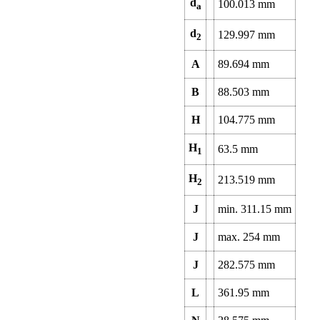
d
100.013
mm
a
d
129.997
mm
2
A
89.694
mm
B
88.503
mm
H
104.775
mm
H
63.5
mm
1
H
213.519
mm
2
J
min.
311.15
mm
J
max.
254
mm
J
282.575
mm
L
361.95
mm