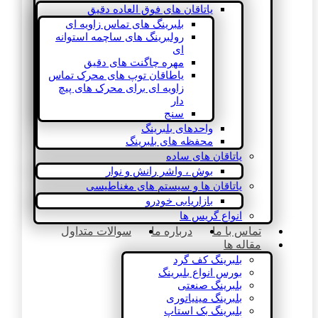
یاتاقان های فوق العاده دقیق
بلبرینگ های تماس زاویه ای
رولبرینگ های ساچمه استوانه
ای
مهره چاگنت های دقیق
یاطاقان توپ های محرک تماس
زاویه ای برای محرک های پیچ
دار
سنج
واحدهای بلبرینگ
محفظه های بلبرینگ
یاتاقان های ساده
بوش ، واشر رانش و نوار
یاتاقان ها و سیستم های مغناطیسی
بازاریابی خودرو
انواع گریس ها
تماس با ما
درباره ما
سوالات متداول
مقاله ها
بلبرینگ کف گرد
بورس انواع بلبرینگ
بلبرینگ صنعتی
بلبرینگ مینیاتوری
بلبرینگ بک استاپ