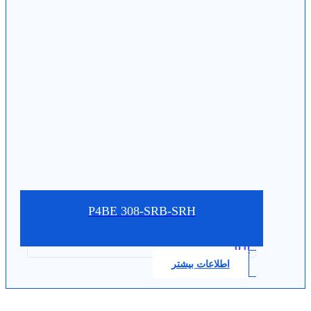
P4BE 308-SRB-SRH
0.0
اطلاعات بیشتر