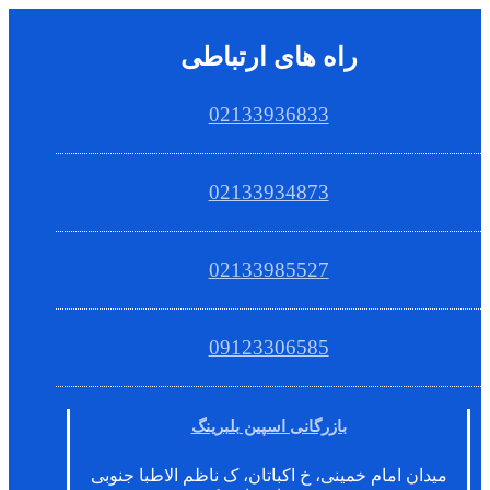
راه های ارتباطی
02133936833
02133934873
02133985527
09123306585
بازرگانی اسپین بلبرینگ
میدان امام خمینی، خ اکباتان، ک ناظم الاطبا جنوبی