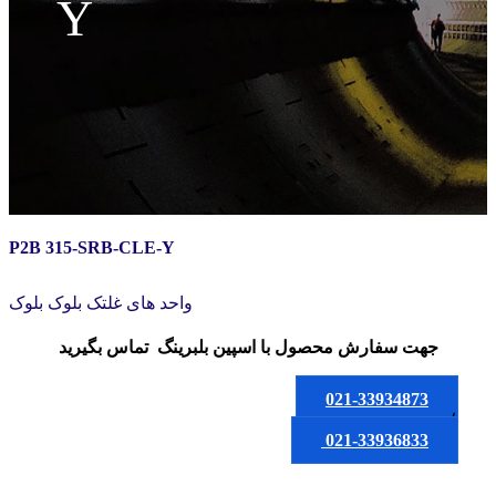
Y
P2B 315-SRB-CLE-Y
واحد های غلتک بلوک بلوک
جهت سفارش محصول
با اسپین بلبرینگ
تماس بگیرید
021-33934873
یا
021-33936833