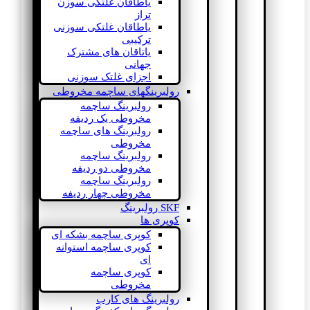
یاطاقان غلتکی سوزن
تراز
یاطاقان غلتکی سوزنی
ترکیبی
یاتاقان های مشترک
جهانی
اجزای غلتک سوزنی
رولبرینگهای ساچمه مخروطی
رولبرینگ ساچمه
مخروطی یک ردیفه
رولبرینگ های ساچمه
مخروطی
رولبرینگ ساچمه
مخروطی دو ردیفه
رولبرینگ ساچمه
مخروطی چهار ردیفه
SKF رولبرینگ
کوپری ها
کوپری ساچمه بشکه ای
کوپری ساچمه استوانه
ای
کوپری ساچمه
مخروطی
رولبرینگ های کارب