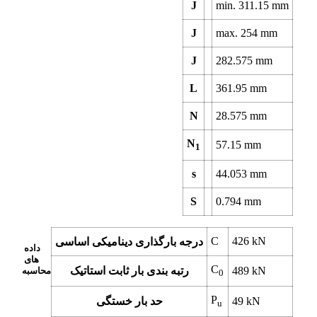
J
min.
311.15
mm
J
max.
254
mm
J
282.575
mm
L
361.95
mm
N
28.575
mm
N
57.15
mm
1
s
44.053
mm
S
0.794
mm
C
426
kN
درجه بارگذاری دینامیکی اساسی
داده
های
C
kN
489
رتبه بندی بار ثابت استاتیک
محاسبه
0
P
kN
49
حد بار خستگی
u