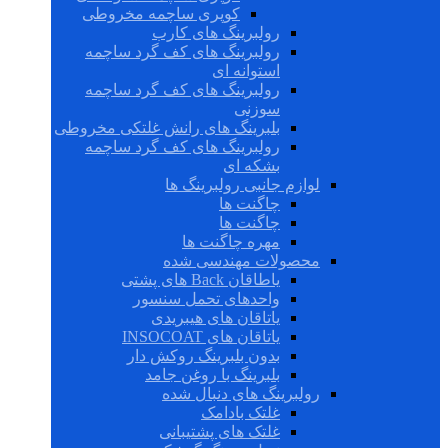
کوپری ساچمه مخروطی
رولبرینگ های کارب
رولبرینگ های کف گرد ساچمه
استوانه ای
رولبرینگ های کف گرد ساچمه
سوزنی
بلبرینگ های رانش غلتکی مخروطی
رولبرینگ های کف گرد ساچمه
بشکه ای
لوازم جانبی رولبرینگ ها
چاگنت ها
چاگنت ها
مهره چاگنت ها
محصولات مهندسی شده
یاطاقان Back های پشتی
واحدهای تحمل سنسور
یاتاقان های هیبریدی
یاتاقان های INSOCOAT
بدون بلبرینگ روکش دار
بلبرینگ با روغن جامد
رولبرینگ های دنبال شده
غلتک بادامک
غلتک های پشتیبانی