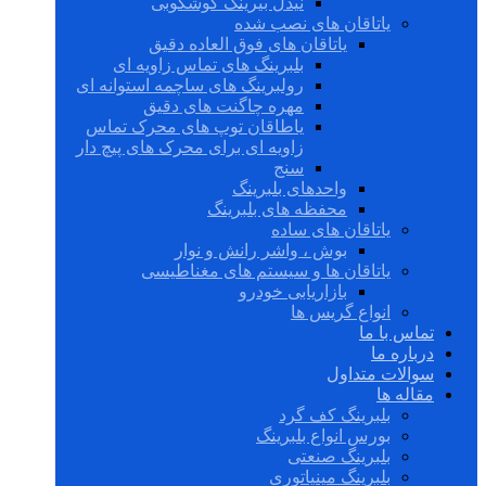
نیدل بیرینگ گوشکوبی
یاتاقان های نصب شده
یاتاقان های فوق العاده دقیق
بلبرینگ های تماس زاویه ای
رولبرینگ های ساچمه استوانه ای
مهره چاگنت های دقیق
یاطاقان توپ های محرک تماس
زاویه ای برای محرک های پیچ دار
سنج
واحدهای بلبرینگ
محفظه های بلبرینگ
یاتاقان های ساده
بوش ، واشر رانش و نوار
یاتاقان ها و سیستم های مغناطیسی
بازاریابی خودرو
انواع گریس ها
تماس با ما
درباره ما
سوالات متداول
مقاله ها
بلبرینگ کف گرد
بورس انواع بلبرینگ
بلبرینگ صنعتی
بلبرینگ مینیاتوری