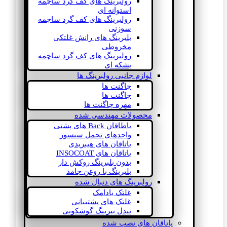
رولبرینگ های کف گرد ساچمه
استوانه ای
رولبرینگ های کف گرد ساچمه
سوزنی
بلبرینگ های رانش غلتکی
مخروطی
رولبرینگ های کف گرد ساچمه
بشکه ای
لوازم جانبی رولبرینگ ها
چاگنت ها
چاگنت ها
مهره چاگنت ها
محصولات مهندسی شده
یاطاقان Back های پشتی
واحدهای تحمل سنسور
یاتاقان های هیبریدی
یاتاقان های INSOCOAT
بدون بلبرینگ روکش دار
بلبرینگ با روغن جامد
رولبرینگ های دنبال شده
غلتک بادامک
غلتک های پشتیبانی
نیدل بیرینگ گوشکوبی
یاتاقان های نصب شده