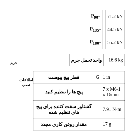
P
71.2
kN
90°
P
44.5
kN
135°
P
55.2
kN
180°
16.6
kg
واحد تحمل جرم
جرم
G
1
in
قطر پیچ پیوست
اطلاعات
نصب
7 x
M6-1
پیچ ها را تنظیم کنید
x 16mm
گشتاور سفت کننده برای پیچ
7.91
N·m
های تنظیم شده
17
g
مقدار روغن کاری مجدد