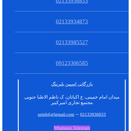
02133936833
02133934873
02133985527
09123306585
بازرگانی اسپین بلبرینگ
میدان امام خمینی، خ اکباتان، ک ناظم الاطبا جنوبی
مجتمع تجاری امیرکبیر
–
spinbt[at]gmail.com
02133936833
Whatsapp
Telegram