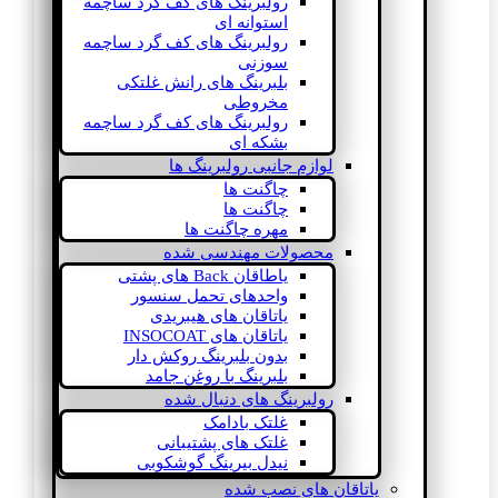
رولبرینگ های کف گرد ساچمه
استوانه ای
رولبرینگ های کف گرد ساچمه
سوزنی
بلبرینگ های رانش غلتکی
مخروطی
رولبرینگ های کف گرد ساچمه
بشکه ای
لوازم جانبی رولبرینگ ها
چاگنت ها
چاگنت ها
مهره چاگنت ها
محصولات مهندسی شده
یاطاقان Back های پشتی
واحدهای تحمل سنسور
یاتاقان های هیبریدی
یاتاقان های INSOCOAT
بدون بلبرینگ روکش دار
بلبرینگ با روغن جامد
رولبرینگ های دنبال شده
غلتک بادامک
غلتک های پشتیبانی
نیدل بیرینگ گوشکوبی
یاتاقان های نصب شده