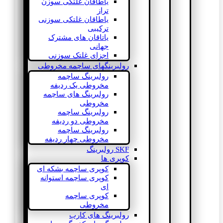
یاطاقان غلتکی سوزن
تراز
یاطاقان غلتکی سوزنی
ترکیبی
یاتاقان های مشترک
جهانی
اجزای غلتک سوزنی
رولبرینگهای ساچمه مخروطی
رولبرینگ ساچمه
مخروطی یک ردیفه
رولبرینگ های ساچمه
مخروطی
رولبرینگ ساچمه
مخروطی دو ردیفه
رولبرینگ ساچمه
مخروطی چهار ردیفه
SKF رولبرینگ
کوپری ها
کوپری ساچمه بشکه ای
کوپری ساچمه استوانه
ای
کوپری ساچمه
مخروطی
رولبرینگ های کارب