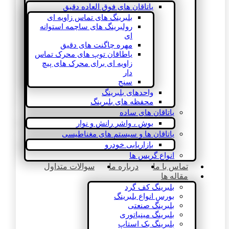
یاتاقان های فوق العاده دقیق
بلبرینگ های تماس زاویه ای
رولبرینگ های ساچمه استوانه
ای
مهره چاگنت های دقیق
یاطاقان توپ های محرک تماس
زاویه ای برای محرک های پیچ
دار
سنج
واحدهای بلبرینگ
محفظه های بلبرینگ
یاتاقان های ساده
بوش ، واشر رانش و نوار
یاتاقان ها و سیستم های مغناطیسی
بازاریابی خودرو
انواع گریس ها
تماس با ما
درباره ما
سوالات متداول
مقاله ها
بلبرینگ کف گرد
بورس انواع بلبرینگ
بلبرینگ صنعتی
بلبرینگ مینیاتوری
بلبرینگ بک استاپ