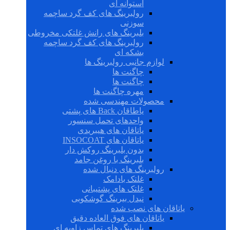
استوانه ای
رولبرینگ های کف گرد ساچمه
سوزنی
بلبرینگ های رانش غلتکی مخروطی
رولبرینگ های کف گرد ساچمه
بشکه ای
لوازم جانبی رولبرینگ ها
چاگنت ها
چاگنت ها
مهره چاگنت ها
محصولات مهندسی شده
یاطاقان Back های پشتی
واحدهای تحمل سنسور
یاتاقان های هیبریدی
یاتاقان های INSOCOAT
بدون بلبرینگ روکش دار
بلبرینگ با روغن جامد
رولبرینگ های دنبال شده
غلتک بادامک
غلتک های پشتیبانی
نیدل بیرینگ گوشکوبی
یاتاقان های نصب شده
یاتاقان های فوق العاده دقیق
بلبرینگ های تماس زاویه ای