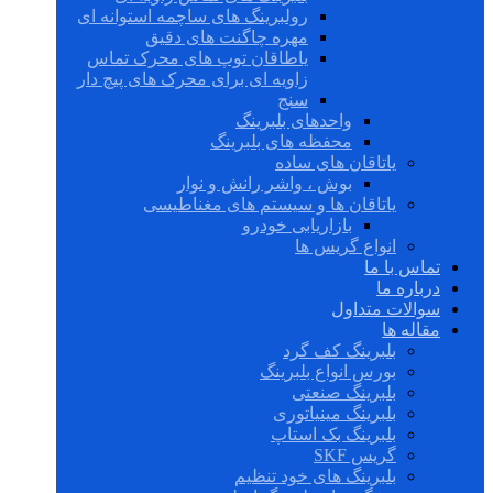
رولبرینگ های ساچمه استوانه ای
مهره چاگنت های دقیق
یاطاقان توپ های محرک تماس
زاویه ای برای محرک های پیچ دار
سنج
واحدهای بلبرینگ
محفظه های بلبرینگ
یاتاقان های ساده
بوش ، واشر رانش و نوار
یاتاقان ها و سیستم های مغناطیسی
بازاریابی خودرو
انواع گریس ها
تماس با ما
درباره ما
سوالات متداول
مقاله ها
بلبرینگ کف گرد
بورس انواع بلبرینگ
بلبرینگ صنعتی
بلبرینگ مینیاتوری
بلبرینگ بک استاپ
گریس SKF
بلبرینگ های خود تنظیم