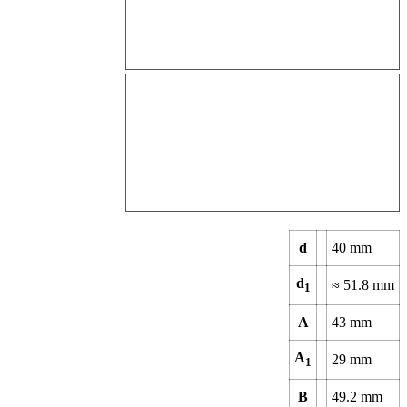
d
40
mm
d
≈
51.8
mm
1
A
43
mm
A
29
mm
1
B
49.2
mm