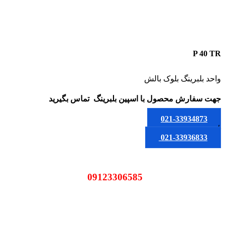
P 40 TR
واحد بلبرینگ بلوک بالش
جهت سفارش محصول
با اسپین بلبرینگ
تماس بگیرید
021-33934873
یا
021-33936833
09123306585