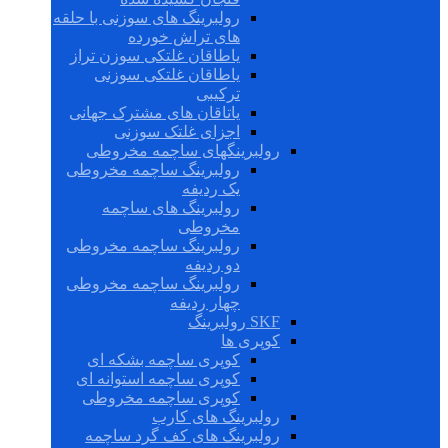
رولبرینگ های سوزنی با حلقه
های تراش خورده
یاطاقان غلتکی سوزن تراز
یاطاقان غلتکی سوزنی
ترکیبی
یاتاقان های مشترک جهانی
اجزای غلتک سوزنی
رولبرینگهای ساچمه مخروطی
رولبرینگ ساچمه مخروطی
یک ردیفه
رولبرینگ های ساچمه
مخروطی
رولبرینگ ساچمه مخروطی
دو ردیفه
رولبرینگ ساچمه مخروطی
چهار ردیفه
SKF رولبرینگ
کوپری ها
کوپری ساچمه بشکه ای
کوپری ساچمه استوانه ای
کوپری ساچمه مخروطی
رولبرینگ های کارب
رولبرینگ های کف گرد ساچمه