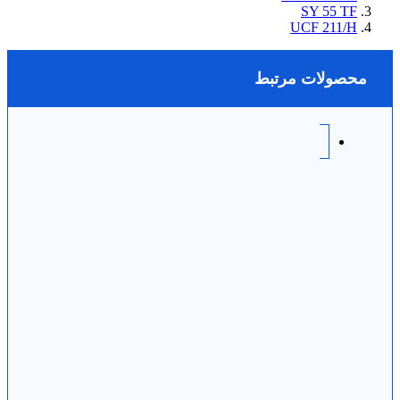
SY 55 TF
UCF 211/H
محصولات مرتبط