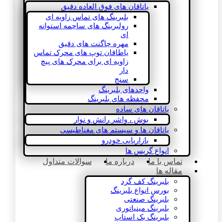
یاتاقان های فوق العاده دقیق
بلبرینگ های تماس زاویه ای
رولبرینگ های ساچمه استوانه
ای
مهره چاگنت های دقیق
یاطاقان توپ های محرک تماس
زاویه ای برای محرک های پیچ
دار
سنج
واحدهای بلبرینگ
محفظه های بلبرینگ
یاتاقان های ساده
بوش ، واشر رانش و نوار
یاتاقان ها و سیستم های مغناطیسی
بازاریابی خودرو
انواع گریس ها
تماس با ما
درباره ما
سوالات متداول
مقاله ها
بلبرینگ کف گرد
بورس انواع بلبرینگ
بلبرینگ صنعتی
بلبرینگ مینیاتوری
بلبرینگ بک استاپ