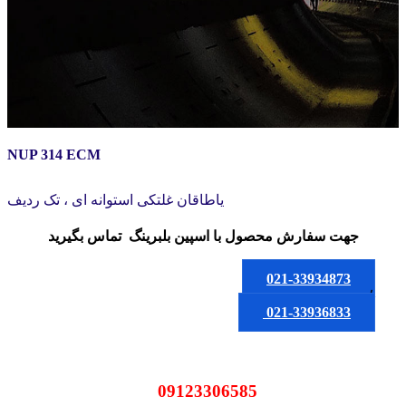
NUP 314 ECM
یاطاقان غلتکی استوانه ای ، تک ردیف
جهت سفارش محصول
با اسپین بلبرینگ
تماس بگیرید
021-33934873
یا
021-33936833
09123306585