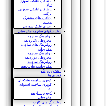
یاطاقان غلتکی سوزن
تراز
یاطاقان غلتکی سوزنی
ترکیبی
یاتاقان های مشترک
جهانی
اجزای غلتک سوزنی
رولبرینگهای ساچمه مخروطی
رولبرینگ ساچمه
مخروطی یک ردیفه
رولبرینگ های ساچمه
مخروطی
رولبرینگ ساچمه
مخروطی دو ردیفه
رولبرینگ ساچمه
مخروطی چهار ردیفه
SKF رولبرینگ
کوپری ها
کوپری ساچمه بشکه ای
کوپری ساچمه استوانه
ای
کوپری ساچمه
مخروطی
رولبرینگ های کارب