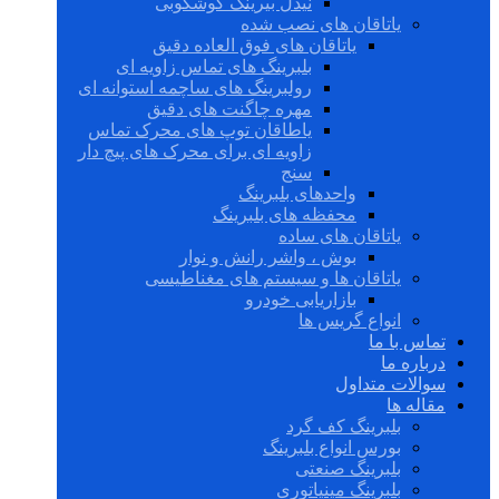
نیدل بیرینگ گوشکوبی
یاتاقان های نصب شده
یاتاقان های فوق العاده دقیق
بلبرینگ های تماس زاویه ای
رولبرینگ های ساچمه استوانه ای
مهره چاگنت های دقیق
یاطاقان توپ های محرک تماس
زاویه ای برای محرک های پیچ دار
سنج
واحدهای بلبرینگ
محفظه های بلبرینگ
یاتاقان های ساده
بوش ، واشر رانش و نوار
یاتاقان ها و سیستم های مغناطیسی
بازاریابی خودرو
انواع گریس ها
تماس با ما
درباره ما
سوالات متداول
مقاله ها
بلبرینگ کف گرد
بورس انواع بلبرینگ
بلبرینگ صنعتی
بلبرینگ مینیاتوری