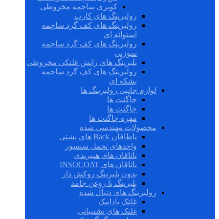
کوپری ساچمه مخروطی
رولبرینگ های کارب
رولبرینگ های کف گرد ساچمه
استوانه ای
رولبرینگ های کف گرد ساچمه
سوزنی
بلبرینگ های رانش غلتکی مخروطی
رولبرینگ های کف گرد ساچمه
بشکه ای
لوازم جانبی رولبرینگ ها
چاگنت ها
چاگنت ها
مهره چاگنت ها
محصولات مهندسی شده
یاطاقان Back های پشتی
واحدهای تحمل سنسور
یاتاقان های هیبریدی
یاتاقان های INSOCOAT
بدون بلبرینگ روکش دار
بلبرینگ با روغن جامد
رولبرینگ های دنبال شده
غلتک بادامک
غلتک های پشتیبانی