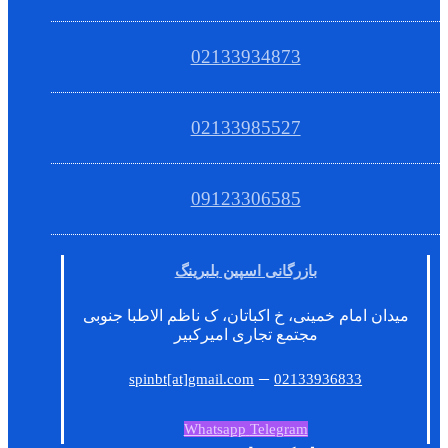
02133934873
02133985527
09123306585
بازرگانی اسپین بلبرینگ
میدان امام خمینی، خ اکباتان، ک ناظم الاطبا جنوبی
مجتمع تجاری امیرکبیر
–
spinbt[at]gmail.com
02133936833
Whatsapp
Telegram