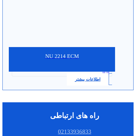
NU 2214 ECM
0.0
اطلاعات بیشتر
راه های ارتباطی
02133936833