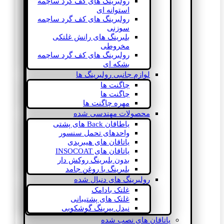
رولبرینگ های کف گرد ساچمه
استوانه ای
رولبرینگ های کف گرد ساچمه
سوزنی
بلبرینگ های رانش غلتکی
مخروطی
رولبرینگ های کف گرد ساچمه
بشکه ای
لوازم جانبی رولبرینگ ها
چاگنت ها
چاگنت ها
مهره چاگنت ها
محصولات مهندسی شده
یاطاقان Back های پشتی
واحدهای تحمل سنسور
یاتاقان های هیبریدی
یاتاقان های INSOCOAT
بدون بلبرینگ روکش دار
بلبرینگ با روغن جامد
رولبرینگ های دنبال شده
غلتک بادامک
غلتک های پشتیبانی
نیدل بیرینگ گوشکوبی
یاتاقان های نصب شده