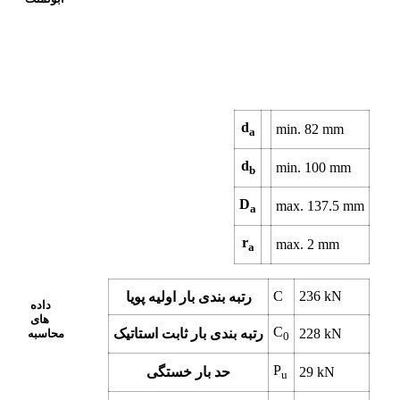
d
min.
82
mm
a
d
min.
100
mm
b
D
max.
137.5
mm
a
r
max.
2
mm
a
C
236
kN
رتبه بندی بار اولیه پویا
داده
های
C
kN
228
رتبه بندی بار ثابت استاتیک
محاسبه
0
P
kN
29
حد بار خستگی
u