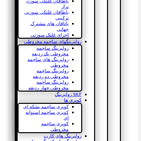
یاطاقان غلتکی سوزن
تراز
یاطاقان غلتکی سوزنی
ترکیبی
یاتاقان های مشترک
جهانی
اجزای غلتک سوزنی
رولبرینگهای ساچمه مخروطی
رولبرینگ ساچمه
مخروطی یک ردیفه
رولبرینگ های ساچمه
مخروطی
رولبرینگ ساچمه
مخروطی دو ردیفه
رولبرینگ ساچمه
مخروطی چهار ردیفه
SKF رولبرینگ
کوپری ها
کوپری ساچمه بشکه ای
کوپری ساچمه استوانه
ای
کوپری ساچمه
مخروطی
رولبرینگ های کارب