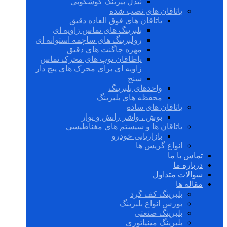
نیدل بیرینگ گوشکوبی
یاتاقان های نصب شده
یاتاقان های فوق العاده دقیق
بلبرینگ های تماس زاویه ای
رولبرینگ های ساچمه استوانه ای
مهره چاگنت های دقیق
یاطاقان توپ های محرک تماس
زاویه ای برای محرک های پیچ دار
سنج
واحدهای بلبرینگ
محفظه های بلبرینگ
یاتاقان های ساده
بوش ، واشر رانش و نوار
یاتاقان ها و سیستم های مغناطیسی
بازاریابی خودرو
انواع گریس ها
تماس با ما
درباره ما
سوالات متداول
مقاله ها
بلبرینگ کف گرد
بورس انواع بلبرینگ
بلبرینگ صنعتی
بلبرینگ مینیاتوری