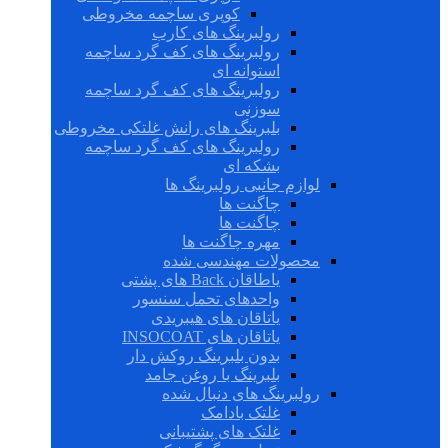
کوپری ساچمه مخروطی
رولبرینگ های کارب
رولبرینگ های کف گرد ساچمه
استوانه ای
رولبرینگ های کف گرد ساچمه
سوزنی
بلبرینگ های رانش غلتکی مخروطی
رولبرینگ های کف گرد ساچمه
بشکه ای
لوازم جانبی رولبرینگ ها
چاگنت ها
چاگنت ها
مهره چاگنت ها
محصولات مهندسی شده
یاطاقان Back های پشتی
واحدهای تحمل سنسور
یاتاقان های هیبریدی
یاتاقان های INSOCOAT
بدون بلبرینگ روکش دار
بلبرینگ با روغن جامد
رولبرینگ های دنبال شده
غلتک بادامک
غلتک های پشتیبانی