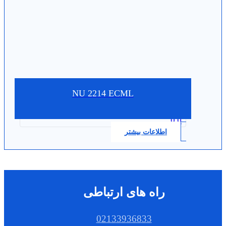
NU 2214 ECML
0.0
اطلاعات بیشتر
راه های ارتباطی
02133936833