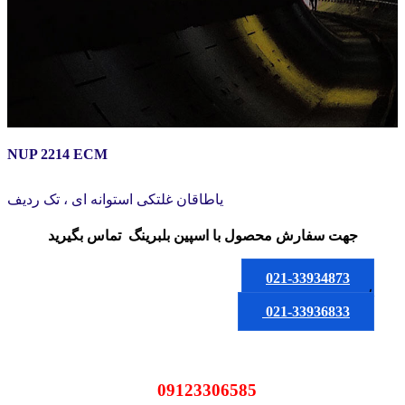
NUP 2214 ECM
یاطاقان غلتکی استوانه ای ، تک ردیف
جهت سفارش محصول
با اسپین بلبرینگ
تماس بگیرید
021-33934873
یا
021-33936833
09123306585