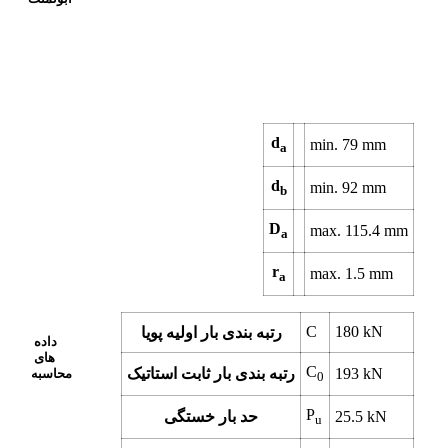
d
min.
79
mm
a
d
min.
92
mm
b
D
max.
115.4
mm
a
r
max.
1.5
mm
a
C
180
kN
رتبه بندی بار اولیه پویا
داده
های
C
kN
193
رتبه بندی بار ثابت استاتیک
محاسبه
0
P
kN
25.5
حد بار خستگی
u