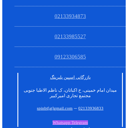
02133934873
02133985527
09123306585
بازرگانی اسپین بلبرینگ
میدان امام خمینی، خ اکباتان، ک ناظم الاطبا جنوبی
مجتمع تجاری امیرکبیر
–
spinbt[at]gmail.com
02133936833
Whatsapp
Telegram