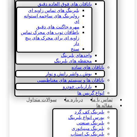
یاتاقان های فوق العاده دقیق
بلبرینگ های تماس زاویه ای
رولبرینگ های ساچمه استوانه
ای
مهره چاگنت های دقیق
یاطاقان توپ های محرک تماس
زاویه ای برای محرک های پیچ
دار
سنج
واحدهای بلبرینگ
محفظه های بلبرینگ
یاتاقان های ساده
بوش ، واشر رانش و نوار
یاتاقان ها و سیستم های مغناطیسی
بازاریابی خودرو
انواع گریس ها
تماس با ما
درباره ما
سوالات متداول
مقاله ها
بلبرینگ کف گرد
بورس انواع بلبرینگ
بلبرینگ صنعتی
بلبرینگ مینیاتوری
بلبرینگ بک استاپ