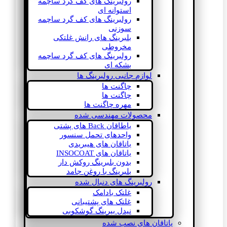
رولبرینگ های کف گرد ساچمه
استوانه ای
رولبرینگ های کف گرد ساچمه
سوزنی
بلبرینگ های رانش غلتکی
مخروطی
رولبرینگ های کف گرد ساچمه
بشکه ای
لوازم جانبی رولبرینگ ها
چاگنت ها
چاگنت ها
مهره چاگنت ها
محصولات مهندسی شده
یاطاقان Back های پشتی
واحدهای تحمل سنسور
یاتاقان های هیبریدی
یاتاقان های INSOCOAT
بدون بلبرینگ روکش دار
بلبرینگ با روغن جامد
رولبرینگ های دنبال شده
غلتک بادامک
غلتک های پشتیبانی
نیدل بیرینگ گوشکوبی
یاتاقان های نصب شده