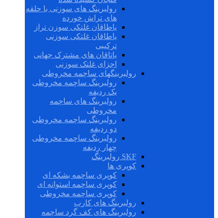
رولبرینگ های سوزنی با حلقه
های تراش خورده
یاطاقان غلتکی سوزن تراز
یاطاقان غلتکی سوزنی
ترکیبی
یاتاقان های مشترک جهانی
اجزای غلتک سوزنی
رولبرینگهای ساچمه مخروطی
رولبرینگ ساچمه مخروطی
یک ردیفه
رولبرینگ های ساچمه
مخروطی
رولبرینگ ساچمه مخروطی
دو ردیفه
رولبرینگ ساچمه مخروطی
چهار ردیفه
SKF رولبرینگ
کوپری ها
کوپری ساچمه بشکه ای
کوپری ساچمه استوانه ای
کوپری ساچمه مخروطی
رولبرینگ های کارب
رولبرینگ های کف گرد ساچمه