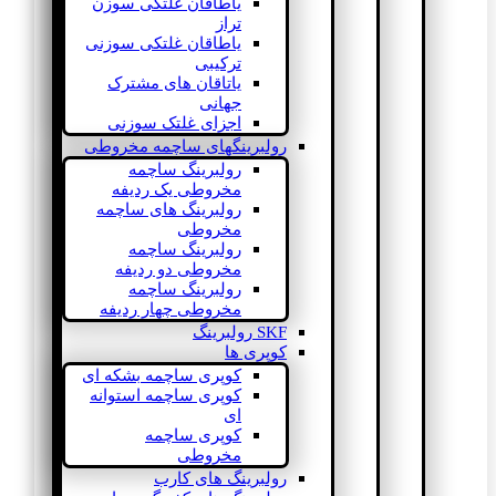
یاطاقان غلتکی سوزن
تراز
یاطاقان غلتکی سوزنی
ترکیبی
یاتاقان های مشترک
جهانی
اجزای غلتک سوزنی
رولبرینگهای ساچمه مخروطی
رولبرینگ ساچمه
مخروطی یک ردیفه
رولبرینگ های ساچمه
مخروطی
رولبرینگ ساچمه
مخروطی دو ردیفه
رولبرینگ ساچمه
مخروطی چهار ردیفه
SKF رولبرینگ
کوپری ها
کوپری ساچمه بشکه ای
کوپری ساچمه استوانه
ای
کوپری ساچمه
مخروطی
رولبرینگ های کارب