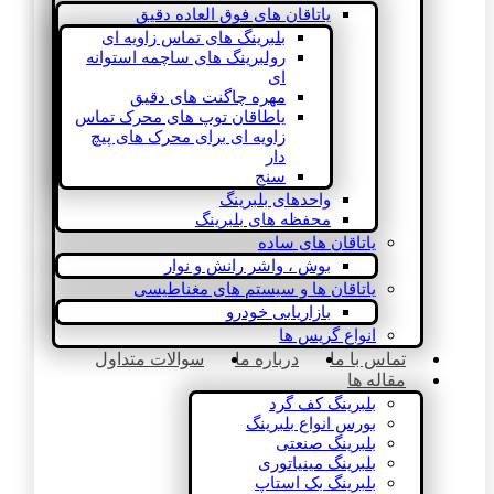
یاتاقان های فوق العاده دقیق
بلبرینگ های تماس زاویه ای
رولبرینگ های ساچمه استوانه
ای
مهره چاگنت های دقیق
یاطاقان توپ های محرک تماس
زاویه ای برای محرک های پیچ
دار
سنج
واحدهای بلبرینگ
محفظه های بلبرینگ
یاتاقان های ساده
بوش ، واشر رانش و نوار
یاتاقان ها و سیستم های مغناطیسی
بازاریابی خودرو
انواع گریس ها
تماس با ما
درباره ما
سوالات متداول
مقاله ها
بلبرینگ کف گرد
بورس انواع بلبرینگ
بلبرینگ صنعتی
بلبرینگ مینیاتوری
بلبرینگ بک استاپ