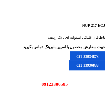
NUP 217 ECJ
یاطاقان غلتکی استوانه ای ، تک ردیف
جهت سفارش محصول
با اسپین بلبرینگ
تماس بگیرید
021-33934873
یا
021-33936833
09123306585