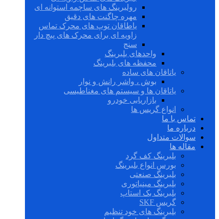
رولبرینگ های ساچمه استوانه ای
مهره چاگنت های دقیق
یاطاقان توپ های محرک تماس
زاویه ای برای محرک های پیچ دار
سنج
واحدهای بلبرینگ
محفظه های بلبرینگ
یاتاقان های ساده
بوش ، واشر رانش و نوار
یاتاقان ها و سیستم های مغناطیسی
بازاریابی خودرو
انواع گریس ها
تماس با ما
درباره ما
سوالات متداول
مقاله ها
بلبرینگ کف گرد
بورس انواع بلبرینگ
بلبرینگ صنعتی
بلبرینگ مینیاتوری
بلبرینگ بک استاپ
گریس SKF
بلبرینگ های خود تنظیم