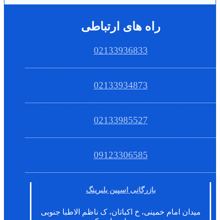
راه های ارتباطی
02133936833
02133934873
02133985527
09123306585
بازرگانی اسپین بلبرینگ
میدان امام خمینی، خ اکباتان، ک ناظم الاطبا جنوبی