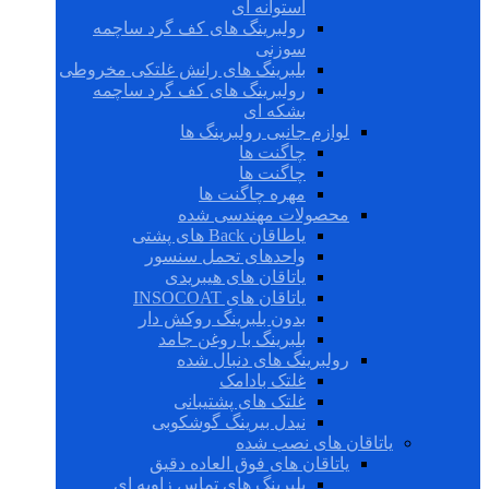
استوانه ای
رولبرینگ های کف گرد ساچمه
سوزنی
بلبرینگ های رانش غلتکی مخروطی
رولبرینگ های کف گرد ساچمه
بشکه ای
لوازم جانبی رولبرینگ ها
چاگنت ها
چاگنت ها
مهره چاگنت ها
محصولات مهندسی شده
یاطاقان Back های پشتی
واحدهای تحمل سنسور
یاتاقان های هیبریدی
یاتاقان های INSOCOAT
بدون بلبرینگ روکش دار
بلبرینگ با روغن جامد
رولبرینگ های دنبال شده
غلتک بادامک
غلتک های پشتیبانی
نیدل بیرینگ گوشکوبی
یاتاقان های نصب شده
یاتاقان های فوق العاده دقیق
بلبرینگ های تماس زاویه ای