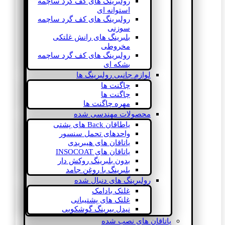
رولبرینگ های کف گرد ساچمه
استوانه ای
رولبرینگ های کف گرد ساچمه
سوزنی
بلبرینگ های رانش غلتکی
مخروطی
رولبرینگ های کف گرد ساچمه
بشکه ای
لوازم جانبی رولبرینگ ها
چاگنت ها
چاگنت ها
مهره چاگنت ها
محصولات مهندسی شده
یاطاقان Back های پشتی
واحدهای تحمل سنسور
یاتاقان های هیبریدی
یاتاقان های INSOCOAT
بدون بلبرینگ روکش دار
بلبرینگ با روغن جامد
رولبرینگ های دنبال شده
غلتک بادامک
غلتک های پشتیبانی
نیدل بیرینگ گوشکوبی
یاتاقان های نصب شده