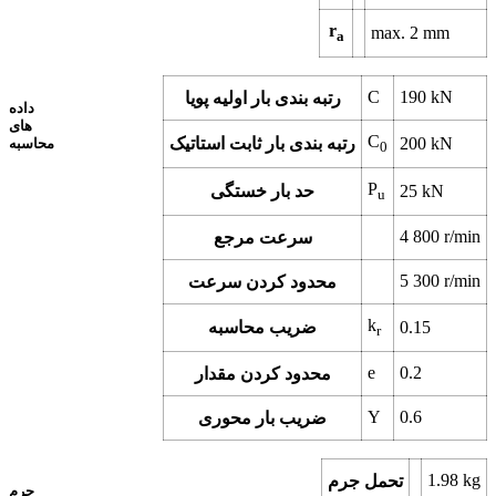
r
max.
2
mm
a
C
190
kN
رتبه بندی بار اولیه پویا
داده
های
C
kN
200
رتبه بندی بار ثابت استاتیک
محاسبه
0
P
kN
25
حد بار خستگی
u
4 800
r/min
سرعت مرجع
5 300
r/min
محدود کردن سرعت
k
0.15
ضریب محاسبه
r
e
0.2
محدود کردن مقدار
Y
0.6
ضریب بار محوری
1.98
kg
تحمل جرم
جرم