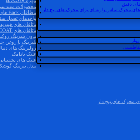
مهره چاگنت ها
ای دقیق
محصولات مهندسی
های محرک تماس زاویه ای برای محرک های پیچ دار
یاطاقان Back های پشتی
واحدهای تحمل سن
یاتاقان های هیبرید
یاتاقان های INSOCOAT
بدون بلبرینگ روک
وار
بلبرینگ با روغن جا
غناطیسی
رولبرینگ های دنبا
غلتک بادامک
غلتک های پشتیبانی
نیدل بیرینگ گوشک
ی محرک های پیچ دار