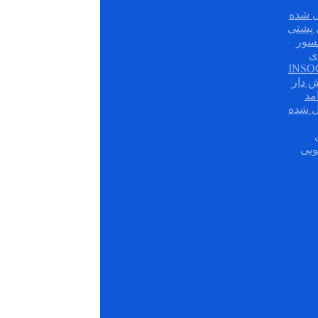
 شده
سور
ی
ش دار
مد
ل شده
وبی