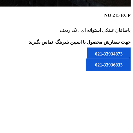
NU 215 ECP
یاطاقان غلتکی استوانه ای ، تک ردیف
جهت سفارش محصول
با اسپین بلبرینگ
تماس بگیرید
021-33934873
یا
021-33936833