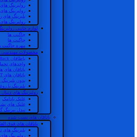
رولبرینگ های
رولبرینگ های
بلبرینگ های 
رولبرینگ های
لوازم جانبی رولبرینگ
چاگنت ها
چاگنت ها
مهره چاگنت ه
محصولات مهندسی 
یاطاقان Back های پشتی
واحدهای تحم
یاتاقان های ه
یاتاقان های INSOCOAT
بدون بلبرینگ 
بلبرینگ با رو
رولبرینگ های دنبال
غلتک بادامک
غلتک های پشت
نیدل بیرینگ 
یاتاقان های نصب شده
یاتاقان های فوق الع
بلبرینگ های ت
رولبرینگ های