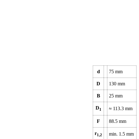
d
75
mm
D
130
mm
B
25
mm
D
≈
113.3
mm
1
F
88.5
mm
r
min.
1.5
mm
1,2