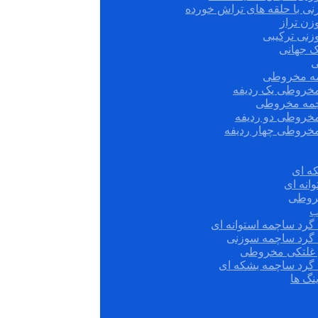
نی با حلقه های تراش خورده
زن تراز
زنی ترکیبی
ک جهانی
ی
مه مخروطی
مخروطی یک ردیفه
چمه مخروطی
مخروطی دو ردیفه
مخروطی چهار ردیفه
ه ای
انه ای
روطی
ب
گرد ساچمه استوانه ای
 گرد ساچمه سوزنی
ش غلتکی مخروطی
 گرد ساچمه بشکه ای
نگ ها