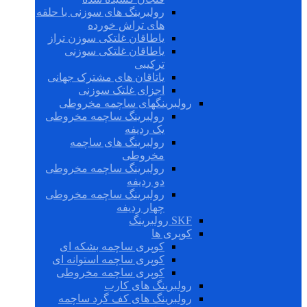
رولبرینگ های سوزنی با حلقه
های تراش خورده
یاطاقان غلتکی سوزن تراز
یاطاقان غلتکی سوزنی
ترکیبی
یاتاقان های مشترک جهانی
اجزای غلتک سوزنی
رولبرینگهای ساچمه مخروطی
رولبرینگ ساچمه مخروطی
یک ردیفه
رولبرینگ های ساچمه
مخروطی
رولبرینگ ساچمه مخروطی
دو ردیفه
رولبرینگ ساچمه مخروطی
چهار ردیفه
SKF رولبرینگ
کوپری ها
کوپری ساچمه بشکه ای
کوپری ساچمه استوانه ای
کوپری ساچمه مخروطی
رولبرینگ های کارب
رولبرینگ های کف گرد ساچمه