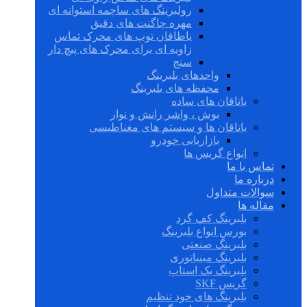
رولبرینگ های ساچمه استوانه ای
مهره چاگنت های دقیق
یاطاقان توپ های محرک تماس
زاویه ای برای محرک های پیچ دار
سنج
واحدهای بلبرینگ
محفظه های بلبرینگ
یاتاقان های ساده
بوش ، واشر رانش و نوار
یاتاقان ها و سیستم های مغناطیسی
بازاریابی خودرو
انواع گریس ها
تماس با ما
درباره ما
سوالات متداول
مقاله ها
بلبرینگ کف گرد
بورس انواع بلبرینگ
بلبرینگ صنعتی
بلبرینگ مینیاتوری
بلبرینگ بک استاپ
گریس SKF
بلبرینگ های خود تنظیم