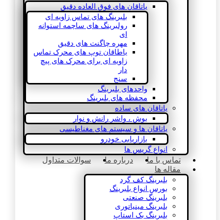
یاتاقان های فوق العاده دقیق
بلبرینگ های تماس زاویه ای
رولبرینگ های ساچمه استوانه
ای
مهره چاگنت های دقیق
یاطاقان توپ های محرک تماس
زاویه ای برای محرک های پیچ
دار
سنج
واحدهای بلبرینگ
محفظه های بلبرینگ
یاتاقان های ساده
بوش ، واشر رانش و نوار
یاتاقان ها و سیستم های مغناطیسی
بازاریابی خودرو
انواع گریس ها
تماس با ما
درباره ما
سوالات متداول
مقاله ها
بلبرینگ کف گرد
بورس انواع بلبرینگ
بلبرینگ صنعتی
بلبرینگ مینیاتوری
بلبرینگ بک استاپ