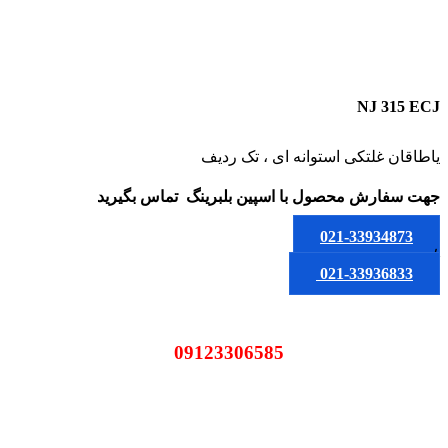
NJ 315 ECJ
یاطاقان غلتکی استوانه ای ، تک ردیف
جهت سفارش محصول
با اسپین بلبرینگ
تماس بگیرید
021-33934873
یا
021-33936833
09123306585