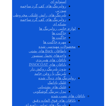
استوانه ای
رولبرینگ های کف گرد ساچمه
سوزنی
بلبرینگ های رانش غلتکی مخروطی
رولبرینگ های کف گرد ساچمه
بشکه ای
لوازم جانبی رولبرینگ ها
چاگنت ها
چاگنت ها
مهره چاگنت ها
محصولات مهندسی شده
یاطاقان Back های پشتی
واحدهای تحمل سنسور
یاتاقان های هیبریدی
یاتاقان های INSOCOAT
بدون بلبرینگ روکش دار
بلبرینگ با روغن جامد
رولبرینگ های دنبال شده
غلتک بادامک
غلتک های پشتیبانی
نیدل بیرینگ گوشکوبی
یاتاقان های نصب شده
یاتاقان های فوق العاده دقیق
بلبرینگ های تماس زاویه ای