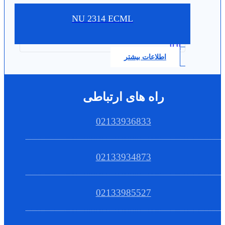
NU 2314 ECML
0.0
اطلاعات بیشتر
راه های ارتباطی
02133936833
02133934873
02133985527