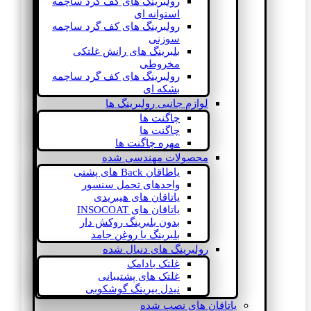
رولبرینگ های کف گرد ساچمه
استوانه ای
رولبرینگ های کف گرد ساچمه
سوزنی
بلبرینگ های رانش غلتکی
مخروطی
رولبرینگ های کف گرد ساچمه
بشکه ای
لوازم جانبی رولبرینگ ها
چاگنت ها
چاگنت ها
مهره چاگنت ها
محصولات مهندسی شده
یاطاقان Back های پشتی
واحدهای تحمل سنسور
یاتاقان های هیبریدی
یاتاقان های INSOCOAT
بدون بلبرینگ روکش دار
بلبرینگ با روغن جامد
رولبرینگ های دنبال شده
غلتک بادامک
غلتک های پشتیبانی
نیدل بیرینگ گوشکوبی
یاتاقان های نصب شده