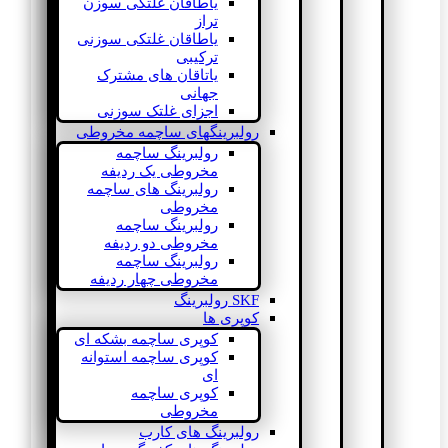
یاطاقان غلتکی سوزن
تراز
یاطاقان غلتکی سوزنی
ترکیبی
یاتاقان های مشترک
جهانی
اجزای غلتک سوزنی
رولبرینگهای ساچمه مخروطی
رولبرینگ ساچمه
مخروطی یک ردیفه
رولبرینگ های ساچمه
مخروطی
رولبرینگ ساچمه
مخروطی دو ردیفه
رولبرینگ ساچمه
مخروطی چهار ردیفه
SKF رولبرینگ
کوپری ها
کوپری ساچمه بشکه ای
کوپری ساچمه استوانه
ای
کوپری ساچمه
مخروطی
رولبرینگ های کارب