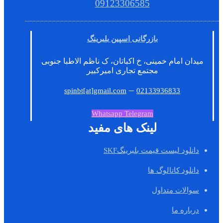
09123306585
بازرگانی اسپین بلبرینگ
میدان امام خمینی، خ اکباتان، ک ناظم الاطبا جنوبی
مجتمع تجاری امیرکبیر
–
spinbt[at]gmail.com
02133936833
Whatsapp
Telegram
لینک های مفید
دانلود لیست قیمت بلبرینگSKF
دانلود کاتالوگ ها
سوالات متداول
درباره ما