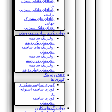
یاطاقان غلتکی سوزن
تراز
یاطاقان غلتکی سوزنی
ترکیبی
یاتاقان های مشترک
جهانی
اجزای غلتک سوزنی
رولبرینگهای ساچمه مخروطی
رولبرینگ ساچمه
مخروطی یک ردیفه
رولبرینگ های ساچمه
مخروطی
رولبرینگ ساچمه
مخروطی دو ردیفه
رولبرینگ ساچمه
مخروطی چهار ردیفه
SKF رولبرینگ
کوپری ها
کوپری ساچمه بشکه ای
کوپری ساچمه استوانه
ای
کوپری ساچمه
مخروطی
رولبرینگ های کارب