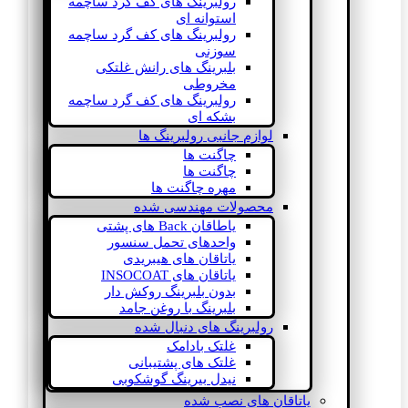
رولبرینگ های کف گرد ساچمه
استوانه ای
رولبرینگ های کف گرد ساچمه
سوزنی
بلبرینگ های رانش غلتکی
مخروطی
رولبرینگ های کف گرد ساچمه
بشکه ای
لوازم جانبی رولبرینگ ها
چاگنت ها
چاگنت ها
مهره چاگنت ها
محصولات مهندسی شده
یاطاقان Back های پشتی
واحدهای تحمل سنسور
یاتاقان های هیبریدی
یاتاقان های INSOCOAT
بدون بلبرینگ روکش دار
بلبرینگ با روغن جامد
رولبرینگ های دنبال شده
غلتک بادامک
غلتک های پشتیبانی
نیدل بیرینگ گوشکوبی
یاتاقان های نصب شده