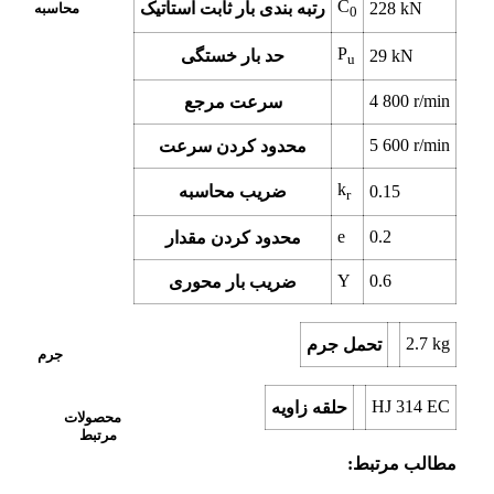
C
kN
228
رتبه بندی بار ثابت استاتیک
محاسبه
0
P
kN
29
حد بار خستگی
u
4 800
r/min
سرعت مرجع
5 600
r/min
محدود کردن سرعت
k
0.15
ضریب محاسبه
r
e
0.2
محدود کردن مقدار
Y
0.6
ضریب بار محوری
2.7
kg
تحمل جرم
جرم
HJ 314 EC
حلقه زاویه
محصولات
مرتبط
مطالب مرتبط: