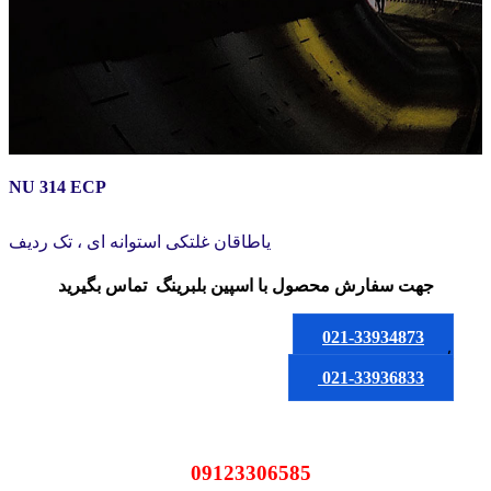
NU 314 ECP
یاطاقان غلتکی استوانه ای ، تک ردیف
جهت سفارش محصول
با اسپین بلبرینگ
تماس بگیرید
021-33934873
یا
021-33936833
09123306585