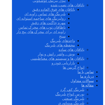
نیدل بیرینگ گوشکوبی
یاتاقان های نصب شده
یاتاقان های فوق العاده دقیق
بلبرینگ های تماس زاویه ای
رولبرینگ های ساچمه استوانه ای
مهره چاگنت های دقیق
یاطاقان توپ های محرک تماس
زاویه ای برای محرک های پیچ دار
سنج
واحدهای بلبرینگ
محفظه های بلبرینگ
یاتاقان های ساده
بوش ، واشر رانش و نوار
یاتاقان ها و سیستم های مغناطیسی
بازاریابی خودرو
انواع گریس ها
تماس با ما
درباره ما
سوالات متداول
مقاله ها
بلبرینگ کف گرد
بورس انواع بلبرینگ
بلبرینگ صنعتی
بلبرینگ مینیاتوری