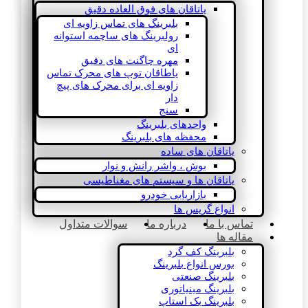
یاتاقان های فوق العاده دقیق
بلبرینگ های تماس زاویه ای
رولبرینگ های ساچمه استوانه
ای
مهره چاگنت های دقیق
یاطاقان توپ های محرک تماس
زاویه ای برای محرک های پیچ
دار
سنج
واحدهای بلبرینگ
محفظه های بلبرینگ
یاتاقان های ساده
بوش ، واشر رانش و نوار
یاتاقان ها و سیستم های مغناطیسی
بازاریابی خودرو
انواع گریس ها
تماس با ما
درباره ما
سوالات متداول
مقاله ها
بلبرینگ کف گرد
بورس انواع بلبرینگ
بلبرینگ صنعتی
بلبرینگ مینیاتوری
بلبرینگ بک استاپ