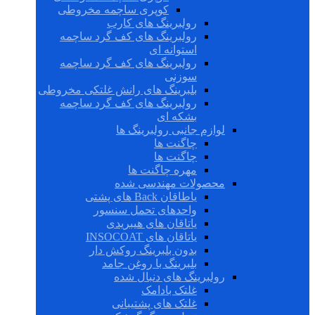
کوپری ساچمه مخروطی
رولبرینگ های کارب
رولبرینگ های کف گرد ساچمه
استوانه ای
رولبرینگ های کف گرد ساچمه
سوزنی
بلبرینگ های رانش غلتکی مخروطی
رولبرینگ های کف گرد ساچمه
بشکه ای
لوازم جانبی رولبرینگ ها
چاگنت ها
چاگنت ها
مهره چاگنت ها
محصولات مهندسی شده
یاطاقان Back های پشتی
واحدهای تحمل سنسور
یاتاقان های هیبریدی
یاتاقان های INSOCOAT
بدون بلبرینگ روکش دار
بلبرینگ با روغن جامد
رولبرینگ های دنبال شده
غلتک بادامک
غلتک های پشتیبانی