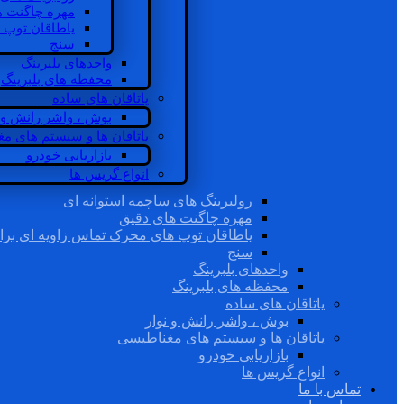
مهره چاگنت ه
یاطاقان توپ 
سنج
واحدهای بلبرینگ
محفظه های بلبرینگ
یاتاقان های ساده
بوش ، واشر رانش و ن
یاتاقان ها و سیستم های م
بازاریابی خودرو
انواع گریس ها
رولبرینگ های ساچمه استوانه ای
مهره چاگنت های دقیق
یاطاقان توپ های محرک تماس زاویه ای برا
سنج
واحدهای بلبرینگ
محفظه های بلبرینگ
یاتاقان های ساده
بوش ، واشر رانش و نوار
یاتاقان ها و سیستم های مغناطیسی
بازاریابی خودرو
انواع گریس ها
تماس با ما