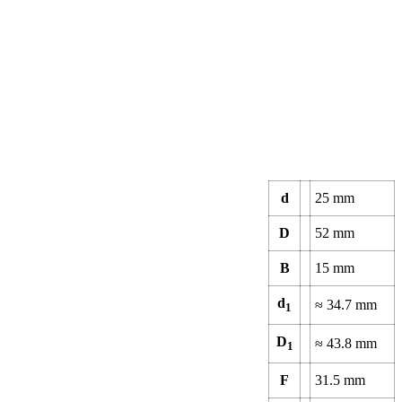
d
25
mm
D
52
mm
B
15
mm
d
≈
34.7
mm
1
D
≈
43.8
mm
1
F
31.5
mm