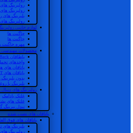
رولبرینگ های
رولبرینگ های
بلبرینگ های 
رولبرینگ های
لوازم جانبی رولبرینگ
چاگنت ها
چاگنت ها
مهره چاگنت ه
محصولات مهندسی 
یاطاقان Back های پشتی
واحدهای تحم
یاتاقان های ه
یاتاقان های INSOCOAT
بدون بلبرینگ 
بلبرینگ با رو
رولبرینگ های دنبال
غلتک بادامک
غلتک های پشت
نیدل بیرینگ 
یاتاقان های نصب شده
یاتاقان های فوق الع
بلبرینگ های ت
رولبرینگ های