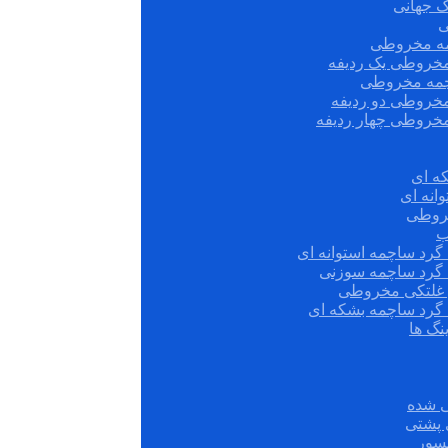
ک جهانی
ی
مه مخروطی
مخروطی یک ردیفه
چمه مخروطی
مخروطی دو ردیفه
مخروطی چهار ردیفه
ه ای
انه ای
روطی
ب
گرد ساچمه استوانه ای
 گرد ساچمه سوزنی
ش غلتکی مخروطی
 گرد ساچمه بشکه ای
نگ ها
 شده
سور