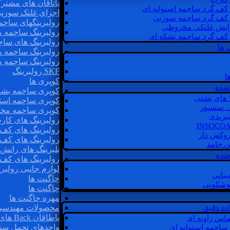
یاتاقان های مشتر
 کف گرد ساچمه استوانه ای
اجزای غلتک سوزن
 کف گرد ساچمه سوزنی
رولبرینگهای ساچ
رانش غلتکی مخروطی
رولبرینگ ساچمه 
 کف گرد ساچمه بشکه ای
رولبرینگ های سا
 ها
رولبرینگ ساچمه 
رولبرینگ ساچمه 
SKF رولبرینگ
ا
کوپری ها
شده
کوپری ساچمه بشک
کوپری ساچمه استو
ل سنسور
کوپری ساچمه مخ
یبریدی
رولبرینگ های کار
رولبرینگ های کف 
روکش دار
رولبرینگ های کف
غن جامد
بلبرینگ های ران
 شده
رولبرینگ های کف
لوازم جانبی رولبری
یبانی
چاگنت ها
گوشکوبی
چاگنت ها
مهره چاگنت ها
اده دقیق
محصولات مهندسی
یاطاقان Back های پشتی
ماس زاویه ای
واحدهای تحمل سن
 ساچمه استوانه ای