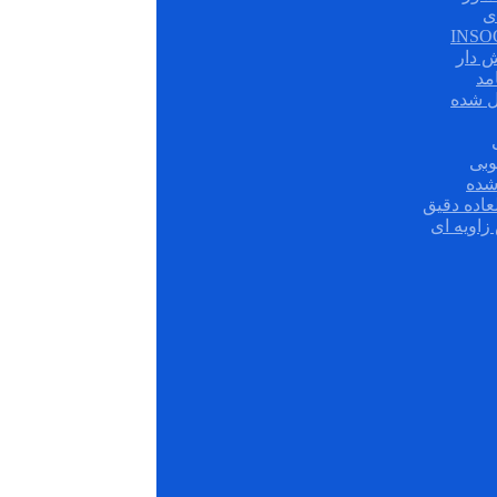
ی
ش دار
مد
ل شده
وبی
شده
عاده دقیق
زاویه ای