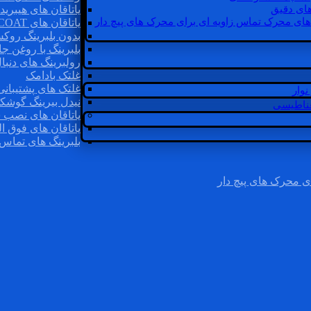
ای دقیق
یاتاقان های هیبرید
های محرک تماس زاویه ای برای محرک های پیچ دار
یاتاقان های INSOCOAT
بدون بلبرینگ روک
بلبرینگ با روغن جا
رولبرینگ های دنبا
غلتک بادامک
غلتک های پشتیبانی
وار
نیدل بیرینگ گوشک
غناطیسی
یاتاقان های نصب 
یاتاقان های فوق ال
بلبرینگ های تماس 
ی محرک های پیچ دار