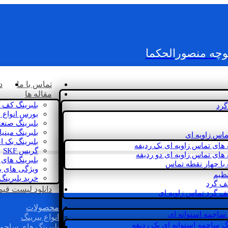
کوچه منصورالحکما
تماس با ما
د
مقاله ها
بلبرینگ کف 
گرد
بورس انواع ب
بلبرینگ صنع
بلبرینگ مینی
ماس زاویه ای
بلبرینگ بک 
 های تماس زاویه ای یک ردیفه
گریس SKF
 های تماس زاویه ای دو ردیفه
بلبرینگ های 
 با چهار نقطه تماس
ویژگی های ب
نظیم
خرید بلبرینگ
کف گرد
دانلود لیست قیمت 
ف گرد تماس زاویه ای
محصولات
 ساچمه استوانه ای
انواع بیرینگ
گ ساچمه استوانه ای یک ردیفه
بلبرینگ های ساچم