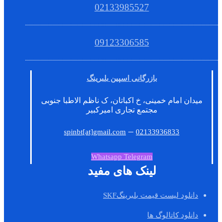
02133985527
09123306585
بازرگانی اسپین بلبرینگ
میدان امام خمینی، خ اکباتان، ک ناظم الاطبا جنوبی
مجتمع تجاری امیرکبیر
–
spinbt[at]gmail.com
02133936833
Whatsapp
Telegram
لینک های مفید
دانلود لیست قیمت بلبرینگSKF
دانلود کاتالوگ ها