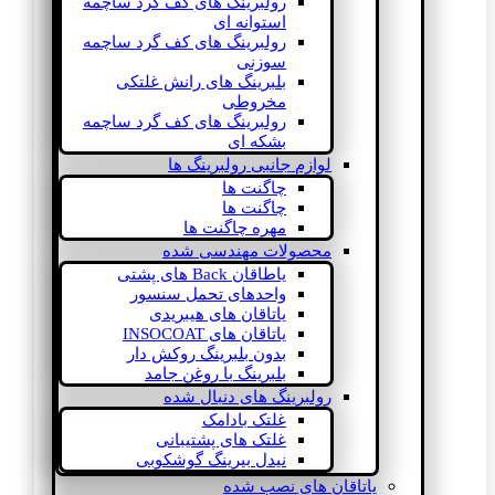
رولبرینگ های کف گرد ساچمه
استوانه ای
رولبرینگ های کف گرد ساچمه
سوزنی
بلبرینگ های رانش غلتکی
مخروطی
رولبرینگ های کف گرد ساچمه
بشکه ای
لوازم جانبی رولبرینگ ها
چاگنت ها
چاگنت ها
مهره چاگنت ها
محصولات مهندسی شده
یاطاقان Back های پشتی
واحدهای تحمل سنسور
یاتاقان های هیبریدی
یاتاقان های INSOCOAT
بدون بلبرینگ روکش دار
بلبرینگ با روغن جامد
رولبرینگ های دنبال شده
غلتک بادامک
غلتک های پشتیبانی
نیدل بیرینگ گوشکوبی
یاتاقان های نصب شده