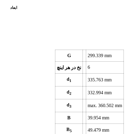
ابعاد
G
299.339
mm
6
نخ در هر اینچ
d
335.763
mm
1
d
332.994
mm
2
d
max.
360.502
mm
3
B
39.954
mm
B
49.479
mm
5