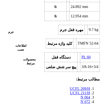
b
24.892
mm
h
12.954
mm
9.7
kg
مهره قفل جرم
جرم
TMFN 52-64
کلید واژه مرتبط
اطلاعات
نصب
PL 60
دستگاه قفل
محصولات
مرتبط
3/8-16×3/4
پیچ سر شش ضلعی
مطالب مرتبط:
UCFL 209/H
UCFL 211/H
N 064
N 072