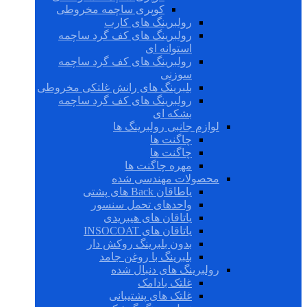
کوپری ساچمه مخروطی
رولبرینگ های کارب
رولبرینگ های کف گرد ساچمه
استوانه ای
رولبرینگ های کف گرد ساچمه
سوزنی
بلبرینگ های رانش غلتکی مخروطی
رولبرینگ های کف گرد ساچمه
بشکه ای
لوازم جانبی رولبرینگ ها
چاگنت ها
چاگنت ها
مهره چاگنت ها
محصولات مهندسی شده
یاطاقان Back های پشتی
واحدهای تحمل سنسور
یاتاقان های هیبریدی
یاتاقان های INSOCOAT
بدون بلبرینگ روکش دار
بلبرینگ با روغن جامد
رولبرینگ های دنبال شده
غلتک بادامک
غلتک های پشتیبانی