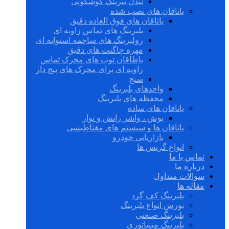
نیدل بیرینگ گوشکوبی
یاتاقان های نصب شده
یاتاقان های فوق العاده دقیق
بلبرینگ های تماس زاویه ای
رولبرینگ های ساچمه استوانه ای
مهره چاگنت های دقیق
یاطاقان توپ های محرک تماس
زاویه ای برای محرک های پیچ دار
سنج
واحدهای بلبرینگ
محفظه های بلبرینگ
یاتاقان های ساده
بوش ، واشر رانش و نوار
یاتاقان ها و سیستم های مغناطیسی
بازاریابی خودرو
انواع گریس ها
تماس با ما
درباره ما
سوالات متداول
مقاله ها
بلبرینگ کف گرد
بورس انواع بلبرینگ
بلبرینگ صنعتی
بلبرینگ مینیاتوری