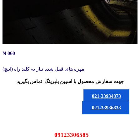
N 060
مهره های قفل شده نیاز به کلید راه (اینچ)
جهت سفارش محصول
با اسپین بلبرینگ
تماس بگیرید
021-33934873
یا
021-33936833
09123306585