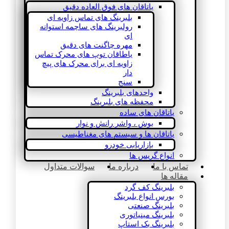
یاتاقان های فوق العاده دقیق
بلبرینگ های تماس زاویه ای
رولبرینگ های ساچمه استوانه
ای
مهره چاگنت های دقیق
یاطاقان توپ های محرک تماس
زاویه ای برای محرک های پیچ
دار
سنج
واحدهای بلبرینگ
محفظه های بلبرینگ
یاتاقان های ساده
بوش ، واشر رانش و نوار
یاتاقان ها و سیستم های مغناطیسی
بازاریابی خودرو
انواع گریس ها
تماس با ما
درباره ما
سوالات متداول
مقاله ها
بلبرینگ کف گرد
بورس انواع بلبرینگ
بلبرینگ صنعتی
بلبرینگ مینیاتوری
بلبرینگ بک استاپ