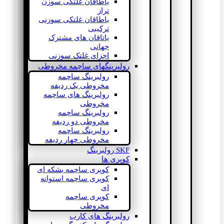
یاطاقان غلتکی سوزن
تراز
یاطاقان غلتکی سوزنی
ترکیبی
یاتاقان های مشترک
جهانی
اجزای غلتک سوزنی
رولبرینگهای ساچمه مخروطی
رولبرینگ ساچمه
مخروطی یک ردیفه
رولبرینگ های ساچمه
مخروطی
رولبرینگ ساچمه
مخروطی دو ردیفه
رولبرینگ ساچمه
مخروطی چهار ردیفه
SKF رولبرینگ
کوپری ها
کوپری ساچمه بشکه ای
کوپری ساچمه استوانه
ای
کوپری ساچمه
مخروطی
رولبرینگ های کارب