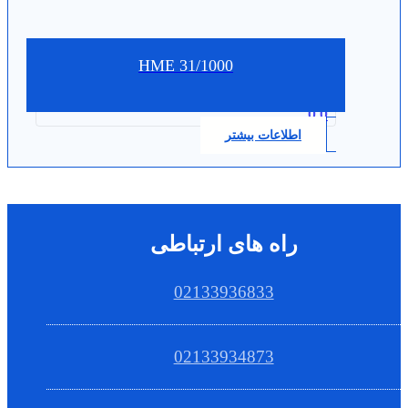
HME 31/1000
0.0
اطلاعات بیشتر
راه های ارتباطی
02133936833
02133934873