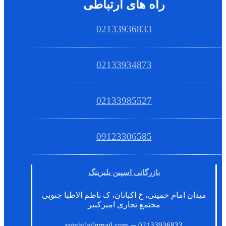
راه های ارتباطی
02133936833
02133934873
02133985527
09123306585
بازرگانی اسپین بلبرینگ
میدان امام خمینی، خ اکباتان، ک ناظم الاطبا جنوبی
مجتمع تجاری امیرکبیر
–
spinbt[at]gmail.com
02133936833