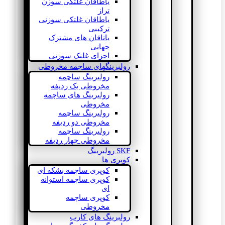
یاطاقان غلتکی سوزن
تراز
یاطاقان غلتکی سوزنی
ترکیبی
یاتاقان های مشترک
جهانی
اجزای غلتک سوزنی
رولبرینگهای ساچمه مخروطی
رولبرینگ ساچمه
مخروطی یک ردیفه
رولبرینگ های ساچمه
مخروطی
رولبرینگ ساچمه
مخروطی دو ردیفه
رولبرینگ ساچمه
مخروطی چهار ردیفه
SKF رولبرینگ
کوپری ها
کوپری ساچمه بشکه ای
کوپری ساچمه استوانه
ای
کوپری ساچمه
مخروطی
رولبرینگ های کارب