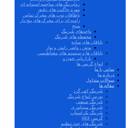
رولبرینگ های ساچمه استوانه ای
مهره چاگنت های دقیق
یاطاقان توپ های محرک تماس
زاویه ای برای محرک های پیچ دار
سنج
واحدهای بلبرینگ
محفظه های بلبرینگ
یاتاقان های ساده
بوش ، واشر رانش و نوار
یاتاقان ها و سیستم های مغناطیسی
بازاریابی خودرو
انواع گریس ها
تماس با ما
درباره ما
سوالات متداول
مقاله ها
بلبرینگ کف گرد
بورس انواع بلبرینگ
بلبرینگ صنعتی
بلبرینگ مینیاتوری
بلبرینگ بک استاپ
گریس SKF
بلبرینگ های خود تنظیم