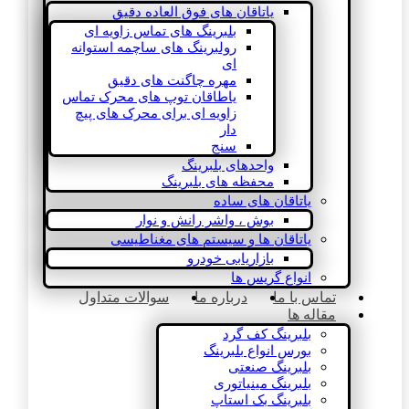
یاتاقان های فوق العاده دقیق
بلبرینگ های تماس زاویه ای
رولبرینگ های ساچمه استوانه
ای
مهره چاگنت های دقیق
یاطاقان توپ های محرک تماس
زاویه ای برای محرک های پیچ
دار
سنج
واحدهای بلبرینگ
محفظه های بلبرینگ
یاتاقان های ساده
بوش ، واشر رانش و نوار
یاتاقان ها و سیستم های مغناطیسی
بازاریابی خودرو
انواع گریس ها
تماس با ما
درباره ما
سوالات متداول
مقاله ها
بلبرینگ کف گرد
بورس انواع بلبرینگ
بلبرینگ صنعتی
بلبرینگ مینیاتوری
بلبرینگ بک استاپ