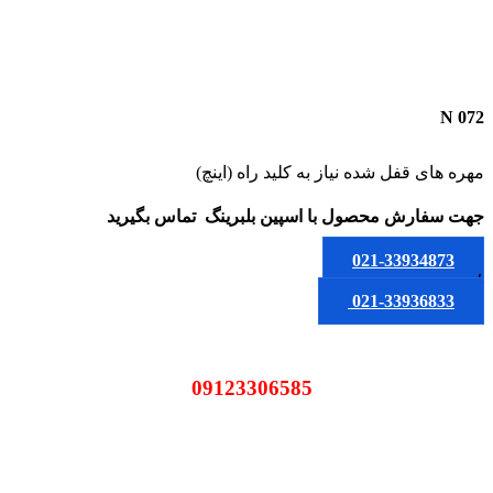
N 072
مهره های قفل شده نیاز به کلید راه (اینچ)
جهت سفارش محصول
با اسپین بلبرینگ
تماس بگیرید
021-33934873
یا
021-33936833
09123306585