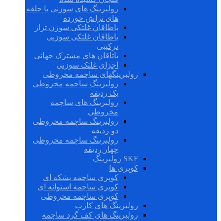
رولبرینگ های سوزنی با حلقه
های تراش خورده
یاطاقان غلتکی سوزن تراز
یاطاقان غلتکی سوزنی
ترکیبی
یاتاقان های مشترک جهانی
اجزای غلتک سوزنی
رولبرینگهای ساچمه مخروطی
رولبرینگ ساچمه مخروطی
یک ردیفه
رولبرینگ های ساچمه
مخروطی
رولبرینگ ساچمه مخروطی
دو ردیفه
رولبرینگ ساچمه مخروطی
چهار ردیفه
SKF رولبرینگ
کوپری ها
کوپری ساچمه بشکه ای
کوپری ساچمه استوانه ای
کوپری ساچمه مخروطی
رولبرینگ های کارب
رولبرینگ های کف گرد ساچمه