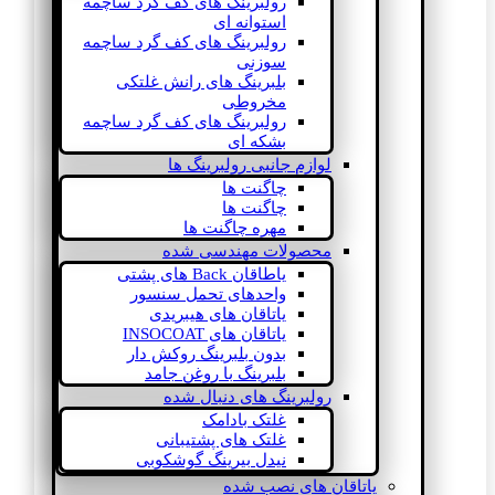
رولبرینگ های کف گرد ساچمه
استوانه ای
رولبرینگ های کف گرد ساچمه
سوزنی
بلبرینگ های رانش غلتکی
مخروطی
رولبرینگ های کف گرد ساچمه
بشکه ای
لوازم جانبی رولبرینگ ها
چاگنت ها
چاگنت ها
مهره چاگنت ها
محصولات مهندسی شده
یاطاقان Back های پشتی
واحدهای تحمل سنسور
یاتاقان های هیبریدی
یاتاقان های INSOCOAT
بدون بلبرینگ روکش دار
بلبرینگ با روغن جامد
رولبرینگ های دنبال شده
غلتک بادامک
غلتک های پشتیبانی
نیدل بیرینگ گوشکوبی
یاتاقان های نصب شده