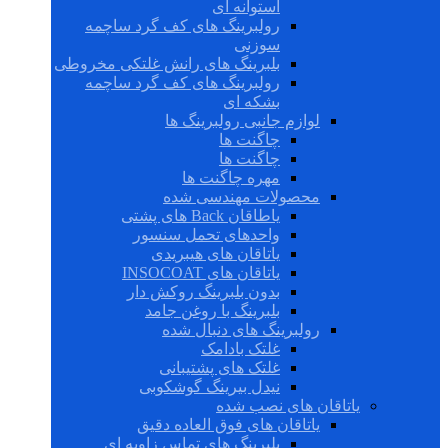
استوانه ای
رولبرینگ های کف گرد ساچمه
سوزنی
بلبرینگ های رانش غلتکی مخروطی
رولبرینگ های کف گرد ساچمه
بشکه ای
لوازم جانبی رولبرینگ ها
چاگنت ها
چاگنت ها
مهره چاگنت ها
محصولات مهندسی شده
یاطاقان Back های پشتی
واحدهای تحمل سنسور
یاتاقان های هیبریدی
یاتاقان های INSOCOAT
بدون بلبرینگ روکش دار
بلبرینگ با روغن جامد
رولبرینگ های دنبال شده
غلتک بادامک
غلتک های پشتیبانی
نیدل بیرینگ گوشکوبی
یاتاقان های نصب شده
یاتاقان های فوق العاده دقیق
بلبرینگ های تماس زاویه ای