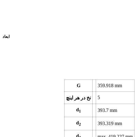
ابعاد
G
359.918
mm
5
نخ در هر اینچ
d
393.7
mm
1
d
393.319
mm
2
d
max.
419.227
mm