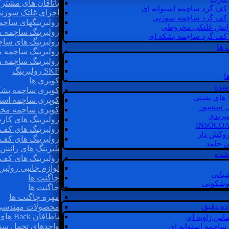
یاتاقان های مشتر
 کف گرد ساچمه استوانه ای
اجزای غلتک سوزن
 کف گرد ساچمه سوزنی
رولبرینگهای ساچ
رانش غلتکی مخروطی
رولبرینگ ساچمه 
 کف گرد ساچمه بشکه ای
رولبرینگ های سا
 ها
رولبرینگ ساچمه 
رولبرینگ ساچمه 
SKF رولبرینگ
ا
کوپری ها
شده
کوپری ساچمه بشک
کوپری ساچمه استو
ل سنسور
کوپری ساچمه مخ
یبریدی
رولبرینگ های کار
رولبرینگ های کف 
روکش دار
رولبرینگ های کف
غن جامد
بلبرینگ های ران
 شده
رولبرینگ های کف
لوازم جانبی رولبری
یبانی
چاگنت ها
گوشکوبی
چاگنت ها
مهره چاگنت ها
اده دقیق
محصولات مهندسی
یاطاقان Back های پشتی
ماس زاویه ای
واحدهای تحمل سن
 ساچمه استوانه ای