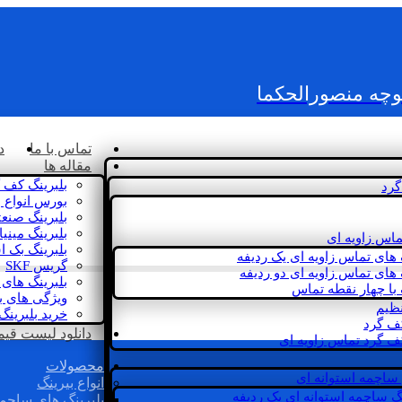
کوچه منصورالحکما
تماس با ما
د
مقاله ها
بلبرینگ کف 
گرد
بورس انواع ب
بلبرینگ صنع
بلبرینگ مینی
ماس زاویه ای
بلبرینگ بک 
 های تماس زاویه ای یک ردیفه
گریس SKF
 های تماس زاویه ای دو ردیفه
بلبرینگ های 
 با چهار نقطه تماس
ویژگی های ب
نظیم
خرید بلبرینگ
کف گرد
دانلود لیست قیمت 
ف گرد تماس زاویه ای
محصولات
 ساچمه استوانه ای
انواع بیرینگ
گ ساچمه استوانه ای یک ردیفه
بلبرینگ های ساچم