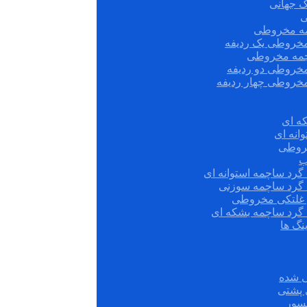
ک جهانی
ی
مه مخروطی
مخروطی یک ردیفه
چمه مخروطی
مخروطی دو ردیفه
مخروطی چهار ردیفه
ه ای
انه ای
روطی
ب
گرد ساچمه استوانه ای
 گرد ساچمه سوزنی
ش غلتکی مخروطی
 گرد ساچمه بشکه ای
نگ ها
 شده
سور