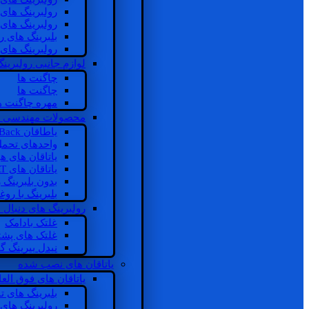
رولبرینگ های
رولبرینگ های
بلبرینگ های 
رولبرینگ های
لوازم جانبی رولبرینگ
چاگنت ها
چاگنت ها
مهره چاگنت ه
محصولات مهندسی 
یاطاقان Back های پشتی
واحدهای تحم
یاتاقان های ه
یاتاقان های INSOCOAT
بدون بلبرینگ 
بلبرینگ با رو
رولبرینگ های دنبال
غلتک بادامک
غلتک های پشت
نیدل بیرینگ 
یاتاقان های نصب شده
یاتاقان های فوق الع
بلبرینگ های ت
رولبرینگ های