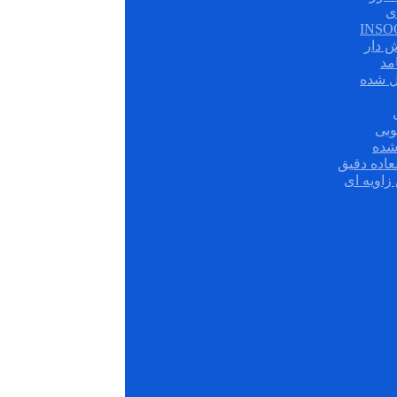
ی
ش دار
مد
ل شده
وبی
شده
عاده دقیق
زاویه ای