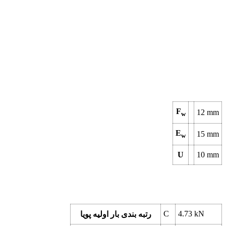
F
12
mm
w
E
15
mm
w
U
10
mm
C
4.73
kN
رتبه بندی بار اولیه پویا