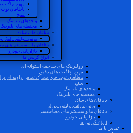
مهره چاگنت ه
یاطاقان توپ 
سنج
واحدهای بلبرینگ
محفظه های بلبرینگ
یاتاقان های ساده
بوش ، واشر رانش و ن
یاتاقان ها و سیستم های م
بازاریابی خودرو
انواع گریس ها
رولبرینگ های ساچمه استوانه ای
مهره چاگنت های دقیق
یاطاقان توپ های محرک تماس زاویه ای برا
سنج
واحدهای بلبرینگ
محفظه های بلبرینگ
یاتاقان های ساده
بوش ، واشر رانش و نوار
یاتاقان ها و سیستم های مغناطیسی
بازاریابی خودرو
انواع گریس ها
تماس با ما