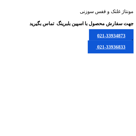
مونتاژ غلتک و قفس سوزنی
جهت سفارش محصول
با اسپین بلبرینگ
تماس بگیرید
021-33934873
یا
021-33936833