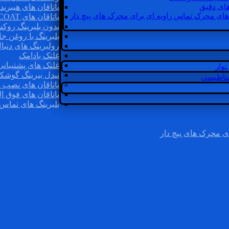
ای دقیق
یاتاقان های هیبرید
های محرک تماس زاویه ای برای محرک های پیچ دار
یاتاقان های INSOCOAT
بدون بلبرینگ روک
بلبرینگ با روغن جا
رولبرینگ های دنبا
غلتک بادامک
غلتک های پشتیبانی
وار
نیدل بیرینگ گوشک
غناطیسی
یاتاقان های نصب 
یاتاقان های فوق ال
بلبرینگ های تماس 
ی محرک های پیچ دار