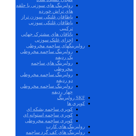
رولبرینگ های سوزنی با حلقه
های تراش خورده
یاطاقان غلتکی سوزن تراز
یاطاقان غلتکی سوزنی
ترکیبی
یاتاقان های مشترک جهانی
اجزای غلتک سوزنی
رولبرینگهای ساچمه مخروطی
رولبرینگ ساچمه مخروطی
یک ردیفه
رولبرینگ های ساچمه
مخروطی
رولبرینگ ساچمه مخروطی
دو ردیفه
رولبرینگ ساچمه مخروطی
چهار ردیفه
SKF رولبرینگ
کوپری ها
کوپری ساچمه بشکه ای
کوپری ساچمه استوانه ای
کوپری ساچمه مخروطی
رولبرینگ های کارب
رولبرینگ های کف گرد ساچمه