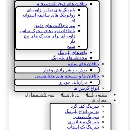
یاتاقان های فوق العاده دقیق
بلبرینگ های تماس زاویه ای
رولبرینگ های ساچمه استوانه
ای
مهره چاگنت های دقیق
یاطاقان توپ های محرک تماس
زاویه ای برای محرک های پیچ
دار
سنج
واحدهای بلبرینگ
محفظه های بلبرینگ
یاتاقان های ساده
بوش ، واشر رانش و نوار
یاتاقان ها و سیستم های مغناطیسی
بازاریابی خودرو
انواع گریس ها
تماس با ما
درباره ما
سوالات متداول
مقاله ها
بلبرینگ کف گرد
بورس انواع بلبرینگ
بلبرینگ صنعتی
بلبرینگ مینیاتوری
بلبرینگ بک استاپ