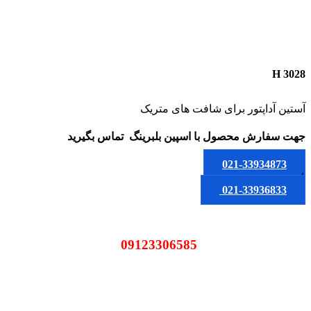
H 3028
آستین آداپتور برای شافت های متریک
جهت سفارش محصول
با اسپین بلبرینگ
تماس بگیرید
021-33934873
یا
021-33936833
09123306585