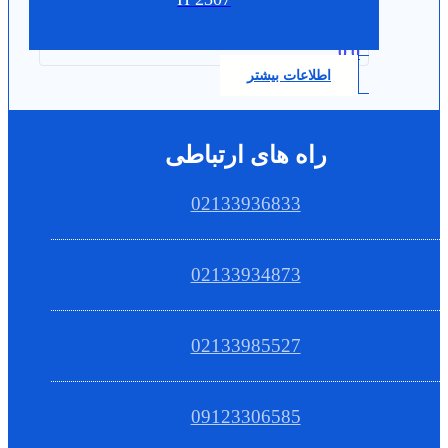
0.0
اطلاعات بیشتر
راه های ارتباطی
02133936833
02133934873
02133985527
09123306585