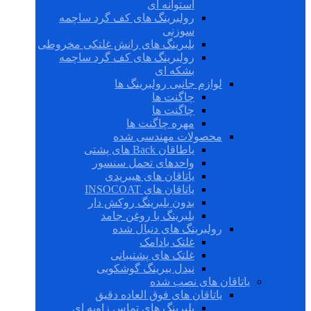
استوانه ای
رولبرینگ های کف گرد ساچمه
سوزنی
بلبرینگ های رانش غلتکی مخروطی
رولبرینگ های کف گرد ساچمه
بشکه ای
لوازم جانبی رولبرینگ ها
چاگنت ها
چاگنت ها
مهره چاگنت ها
محصولات مهندسی شده
یاطاقان Back های پشتی
واحدهای تحمل سنسور
یاتاقان های هیبریدی
یاتاقان های INSOCOAT
بدون بلبرینگ روکش دار
بلبرینگ با روغن جامد
رولبرینگ های دنبال شده
غلتک بادامک
غلتک های پشتیبانی
نیدل بیرینگ گوشکوبی
یاتاقان های نصب شده
یاتاقان های فوق العاده دقیق
بلبرینگ های تماس زاویه ای