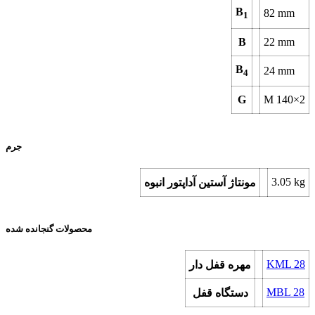
B
82
mm
1
B
22
mm
B
24
mm
4
G
M 140×2
جرم
3.05
kg
مونتاژ آستین آداپتور انبوه
محصولات گنجانده شده
KML 28
مهره قفل دار
MBL 28
دستگاه قفل