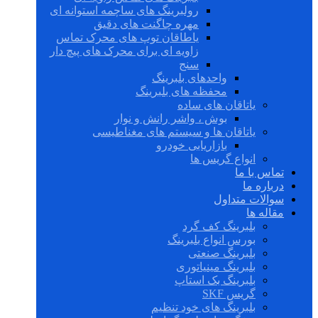
رولبرینگ های ساچمه استوانه ای
مهره چاگنت های دقیق
یاطاقان توپ های محرک تماس
زاویه ای برای محرک های پیچ دار
سنج
واحدهای بلبرینگ
محفظه های بلبرینگ
یاتاقان های ساده
بوش ، واشر رانش و نوار
یاتاقان ها و سیستم های مغناطیسی
بازاریابی خودرو
انواع گریس ها
تماس با ما
درباره ما
سوالات متداول
مقاله ها
بلبرینگ کف گرد
بورس انواع بلبرینگ
بلبرینگ صنعتی
بلبرینگ مینیاتوری
بلبرینگ بک استاپ
گریس SKF
بلبرینگ های خود تنظیم