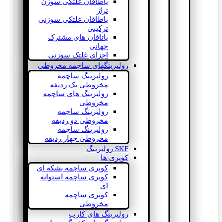
یاطاقان غلتکی سوزن
تراز
یاطاقان غلتکی سوزنی
ترکیبی
یاتاقان های مشترک
جهانی
اجزای غلتک سوزنی
رولبرینگهای ساچمه مخروطی
رولبرینگ ساچمه
مخروطی یک ردیفه
رولبرینگ های ساچمه
مخروطی
رولبرینگ ساچمه
مخروطی دو ردیفه
رولبرینگ ساچمه
مخروطی چهار ردیفه
SKF رولبرینگ
کوپری ها
کوپری ساچمه بشکه ای
کوپری ساچمه استوانه
ای
کوپری ساچمه
مخروطی
رولبرینگ های کارب