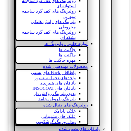
رولبرینگ های کف گرد ساچمه
استوانه ای
رولبرینگ های کف گرد ساچمه
سوزنی
بلبرینگ های رانش غلتکی
مخروطی
رولبرینگ های کف گرد ساچمه
بشکه ای
لوازم جانبی رولبرینگ ها
چاگنت ها
چاگنت ها
مهره چاگنت ها
محصولات مهندسی شده
یاطاقان Back های پشتی
واحدهای تحمل سنسور
یاتاقان های هیبریدی
یاتاقان های INSOCOAT
بدون بلبرینگ روکش دار
بلبرینگ با روغن جامد
رولبرینگ های دنبال شده
غلتک بادامک
غلتک های پشتیبانی
نیدل بیرینگ گوشکوبی
یاتاقان های نصب شده