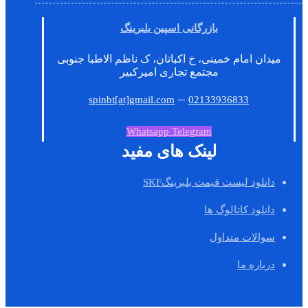
بازرگانی اسپین بلبرینگ
میدان امام خمینی، خ اکباتان، ک ناظم الاطبا جنوبی
مجتمع تجاری امیرکبیر
–
spinbt[at]gmail.com
02133936833
Whatsapp
Telegram
لینک های مفید
دانلود لیست قیمت بلبرینگSKF
دانلود کاتالوگ ها
سوالات متداول
درباره ما