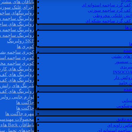
یاتاقان های مشتر
 کف گرد ساچمه استوانه ای
اجزای غلتک سوزن
 کف گرد ساچمه سوزنی
رولبرینگهای ساچ
رانش غلتکی مخروطی
رولبرینگ ساچمه 
 کف گرد ساچمه بشکه ای
رولبرینگ های سا
 ها
رولبرینگ ساچمه 
رولبرینگ ساچمه 
SKF رولبرینگ
ا
کوپری ها
شده
کوپری ساچمه بشک
کوپری ساچمه استو
ل سنسور
کوپری ساچمه مخ
یبریدی
رولبرینگ های کار
رولبرینگ های کف 
روکش دار
رولبرینگ های کف
غن جامد
بلبرینگ های ران
 شده
رولبرینگ های کف
لوازم جانبی رولبری
یبانی
چاگنت ها
گوشکوبی
چاگنت ها
مهره چاگنت ها
اده دقیق
محصولات مهندسی
یاطاقان Back های پشتی
ماس زاویه ای
واحدهای تحمل سن
 ساچمه استوانه ای