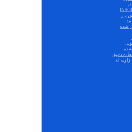
ی
ش دار
مد
ل شده
وبی
شده
عاده دقیق
زاویه ای