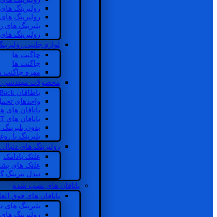
رولبرینگ های
رولبرینگ های
بلبرینگ های 
رولبرینگ های
لوازم جانبی رولبرینگ
چاگنت ها
چاگنت ها
مهره چاگنت ه
محصولات مهندسی 
یاطاقان Back های پشتی
واحدهای تحم
یاتاقان های ه
یاتاقان های INSOCOAT
بدون بلبرینگ 
بلبرینگ با رو
رولبرینگ های دنبال
غلتک بادامک
غلتک های پشت
نیدل بیرینگ 
یاتاقان های نصب شده
یاتاقان های فوق الع
بلبرینگ های ت
رولبرینگ های