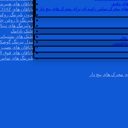
ای دقیق
یاتاقان های هیبرید
های محرک تماس زاویه ای برای محرک های پیچ دار
یاتاقان های INSOCOAT
بدون بلبرینگ روک
بلبرینگ با روغن جا
رولبرینگ های دنبا
غلتک بادامک
غلتک های پشتیبانی
وار
نیدل بیرینگ گوشک
غناطیسی
یاتاقان های نصب 
یاتاقان های فوق ال
بلبرینگ های تماس 
ی محرک های پیچ دار