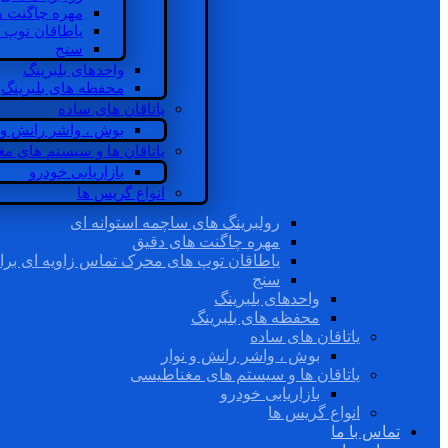
مهره چاگنت ه
یاطاقان توپ 
سنج
واحدهای بلبرینگ
محفظه های بلبرینگ
یاتاقان های ساده
بوش ، واشر رانش و ن
یاتاقان ها و سیستم های م
بازاریابی خودرو
انواع گریس ها
رولبرینگ های ساچمه استوانه ای
مهره چاگنت های دقیق
یاطاقان توپ های محرک تماس زاویه ای برا
سنج
واحدهای بلبرینگ
محفظه های بلبرینگ
یاتاقان های ساده
بوش ، واشر رانش و نوار
یاتاقان ها و سیستم های مغناطیسی
بازاریابی خودرو
انواع گریس ها
تماس با ما