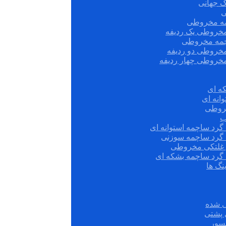
ک جهانی
ی
مه مخروطی
مخروطی یک ردیفه
چمه مخروطی
مخروطی دو ردیفه
مخروطی چهار ردیفه
ه ای
انه ای
روطی
ب
گرد ساچمه استوانه ای
 گرد ساچمه سوزنی
ش غلتکی مخروطی
 گرد ساچمه بشکه ای
نگ ها
 شده
سور