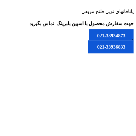
یاتاقانهای توپی فلنج مربعی
جهت سفارش محصول
با اسپین بلبرینگ
تماس بگیرید
021-33934873
یا
021-33936833