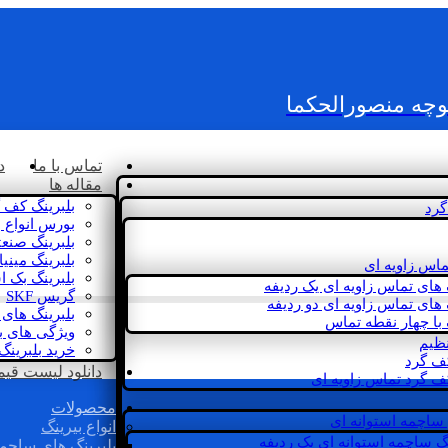
کوچه منصورالحکما
تماس با ما
د
مقاله ها
بلبرینگ کف 
گرد
بورس انواع ب
بلبرینگ صنع
بلبرینگ مینی
ماس زاویه ای
بلبرینگ بک 
 های تماس زاویه ای یک ردیفه
گریس SKF
 های تماس زاویه ای دو ردیفه
بلبرینگ های 
 با چهار نقطه تماس
ویژگی های ب
نظیم
خرید بلبرینگ
کف گرد
دانلود لیست قیمت 
ف گرد تماس زاویه ای
محصولات
 ساچمه استوانه ای
انواع بیرینگ
گ ساچمه استوانه ای یک ردیفه
بلبرینگ های ساچم