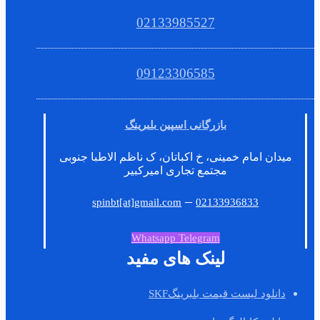
02133985527
09123306585
بازرگانی اسپین بلبرینگ
میدان امام خمینی، خ اکباتان، ک ناظم الاطبا جنوبی
مجتمع تجاری امیرکبیر
–
spinbt[at]gmail.com
02133936833
Whatsapp
Telegram
لینک های مفید
دانلود لیست قیمت بلبرینگSKF