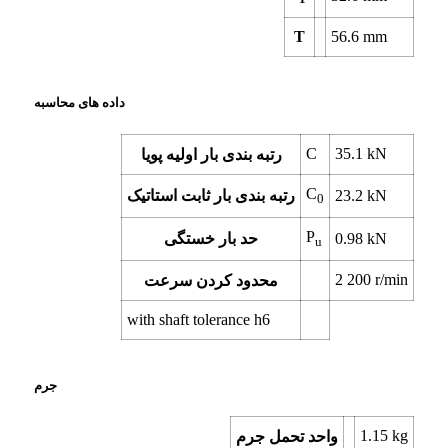
T
56.6
mm
داده های محاسبه
C
35.1
kN
رتبه بندی بار اولیه پویا
C
kN
23.2
رتبه بندی بار ثابت استاتیک
0
P
kN
0.98
حد بار خستگی
u
2 200
r/min
محدود کردن سرعت
with shaft tolerance h6
جرم
1.15
kg
واحد تحمل جرم