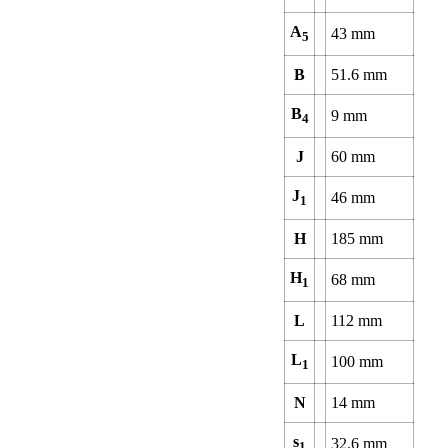
A
43
mm
5
B
51.6
mm
B
9
mm
4
J
60
mm
J
46
mm
1
H
185
mm
H
68
mm
1
L
112
mm
L
100
mm
1
N
14
mm
s
32.6
mm
1