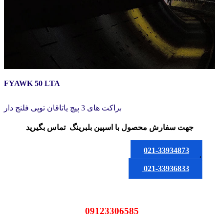
FYAWK 50 LTA
براکت های 3 پیچ یاتاقان توپی فلنج دار
جهت سفارش محصول
با اسپین بلبرینگ
تماس بگیرید
021-33934873
یا
021-33936833
09123306585