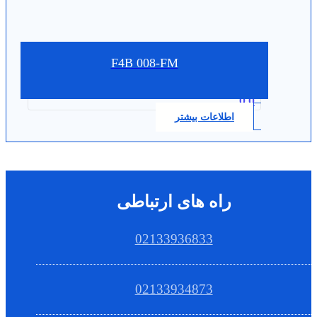
F4B 008-FM
0.0
اطلاعات بیشتر
راه های ارتباطی
02133936833
02133934873