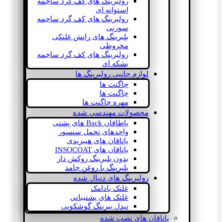
رولبرینگ های کف گرد ساچمه
استوانه ای
رولبرینگ های کف گرد ساچمه
سوزنی
بلبرینگ های رانش غلتکی
مخروطی
رولبرینگ های کف گرد ساچمه
بشکه ای
لوازم جانبی رولبرینگ ها
چاگنت ها
چاگنت ها
مهره چاگنت ها
محصولات مهندسی شده
یاطاقان Back های پشتی
واحدهای تحمل سنسور
یاتاقان های هیبریدی
یاتاقان های INSOCOAT
بدون بلبرینگ روکش دار
بلبرینگ با روغن جامد
رولبرینگ های دنبال شده
غلتک بادامک
غلتک های پشتیبانی
نیدل بیرینگ گوشکوبی
یاتاقان های نصب شده