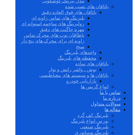
نیدل بیرینگ گوشکوبی
یاتاقان های نصب شده
یاتاقان های فوق العاده دقیق
بلبرینگ های تماس زاویه ای
رولبرینگ های ساچمه استوانه ای
مهره چاگنت های دقیق
یاطاقان توپ های محرک تماس
زاویه ای برای محرک های پیچ دار
سنج
واحدهای بلبرینگ
محفظه های بلبرینگ
یاتاقان های ساده
بوش ، واشر رانش و نوار
یاتاقان ها و سیستم های مغناطیسی
بازاریابی خودرو
انواع گریس ها
تماس با ما
درباره ما
سوالات متداول
مقاله ها
بلبرینگ کف گرد
بورس انواع بلبرینگ
بلبرینگ صنعتی
بلبرینگ مینیاتوری