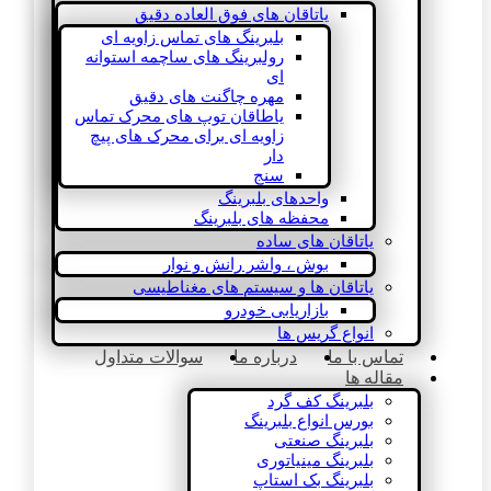
یاتاقان های فوق العاده دقیق
بلبرینگ های تماس زاویه ای
رولبرینگ های ساچمه استوانه
ای
مهره چاگنت های دقیق
یاطاقان توپ های محرک تماس
زاویه ای برای محرک های پیچ
دار
سنج
واحدهای بلبرینگ
محفظه های بلبرینگ
یاتاقان های ساده
بوش ، واشر رانش و نوار
یاتاقان ها و سیستم های مغناطیسی
بازاریابی خودرو
انواع گریس ها
تماس با ما
درباره ما
سوالات متداول
مقاله ها
بلبرینگ کف گرد
بورس انواع بلبرینگ
بلبرینگ صنعتی
بلبرینگ مینیاتوری
بلبرینگ بک استاپ