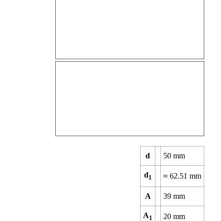
d
50
mm
d
≈
62.51
mm
1
A
39
mm
A
20
mm
1