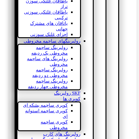
یاطاقان غلتکی سوزن
تراز
یاطاقان غلتکی سوزنی
ترکیبی
یاتاقان های مشترک
جهانی
اجزای غلتک سوزنی
رولبرینگهای ساچمه مخروطی
رولبرینگ ساچمه
مخروطی یک ردیفه
رولبرینگ های ساچمه
مخروطی
رولبرینگ ساچمه
مخروطی دو ردیفه
رولبرینگ ساچمه
مخروطی چهار ردیفه
SKF رولبرینگ
کوپری ها
کوپری ساچمه بشکه ای
کوپری ساچمه استوانه
ای
کوپری ساچمه
مخروطی
رولبرینگ های کارب