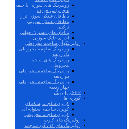
رولبرینگ های سوزنی با حلقه
های تراش خورده
یاطاقان غلتکی سوزن تراز
یاطاقان غلتکی سوزنی
ترکیبی
یاتاقان های مشترک جهانی
اجزای غلتک سوزنی
رولبرینگهای ساچمه مخروطی
رولبرینگ ساچمه مخروطی
یک ردیفه
رولبرینگ های ساچمه
مخروطی
رولبرینگ ساچمه مخروطی
دو ردیفه
رولبرینگ ساچمه مخروطی
چهار ردیفه
SKF رولبرینگ
کوپری ها
کوپری ساچمه بشکه ای
کوپری ساچمه استوانه ای
کوپری ساچمه مخروطی
رولبرینگ های کارب
رولبرینگ های کف گرد ساچمه