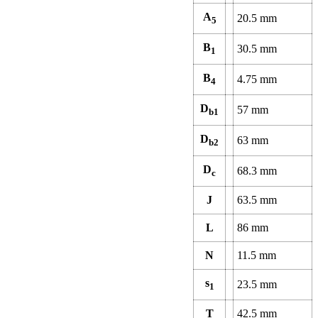
A
20.5
mm
5
B
30.5
mm
1
B
4.75
mm
4
D
57
mm
b1
D
63
mm
b2
D
68.3
mm
c
J
63.5
mm
L
86
mm
N
11.5
mm
s
23.5
mm
1
T
42.5
mm