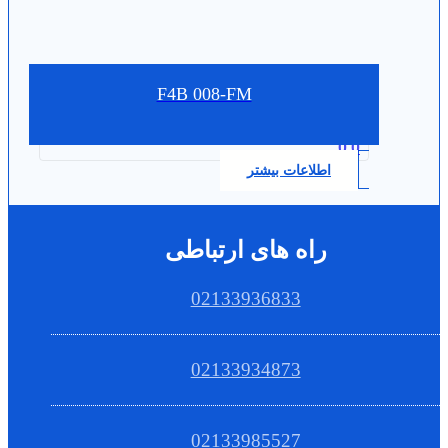
F4B 008-FM
0.0
اطلاعات بیشتر
راه های ارتباطی
02133936833
02133934873
02133985527