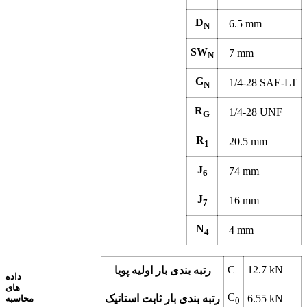
D
6.5
mm
N
SW
7
mm
N
G
1/4-28 SAE-LT
N
R
1/4-28 UNF
G
R
20.5
mm
1
J
74
mm
6
J
16
mm
7
N
4
mm
4
C
12.7
kN
رتبه بندی بار اولیه پویا
داده
های
C
kN
6.55
رتبه بندی بار ثابت استاتیک
محاسبه
0