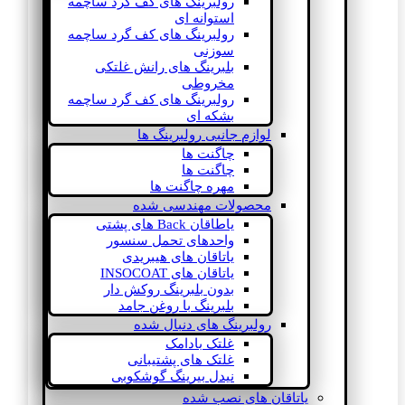
رولبرینگ های کف گرد ساچمه
استوانه ای
رولبرینگ های کف گرد ساچمه
سوزنی
بلبرینگ های رانش غلتکی
مخروطی
رولبرینگ های کف گرد ساچمه
بشکه ای
لوازم جانبی رولبرینگ ها
چاگنت ها
چاگنت ها
مهره چاگنت ها
محصولات مهندسی شده
یاطاقان Back های پشتی
واحدهای تحمل سنسور
یاتاقان های هیبریدی
یاتاقان های INSOCOAT
بدون بلبرینگ روکش دار
بلبرینگ با روغن جامد
رولبرینگ های دنبال شده
غلتک بادامک
غلتک های پشتیبانی
نیدل بیرینگ گوشکوبی
یاتاقان های نصب شده