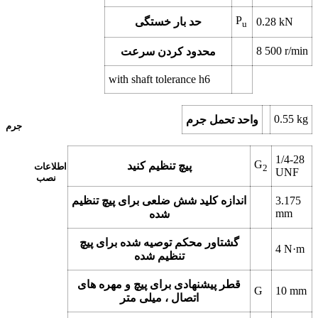
P
kN
0.28
حد بار خستگی
u
8 500
r/min
محدود کردن سرعت
with shaft tolerance h6
0.55
kg
واحد تحمل جرم
جرم
1/4-28
G
پیچ تنظیم کنید
اطلاعات
2
UNF
نصب
3.175
اندازه کلید شش ضلعی برای پیچ تنظیم
mm
شده
گشتاور محکم توصیه شده برای پیچ
4
N·m
تنظیم شده
قطر پیشنهادی برای پیچ و مهره های
G
10
mm
اتصال ، میلی متر