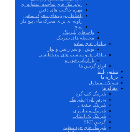
رولبرینگ های ساچمه استوانه ای
مهره چاگنت های دقیق
یاطاقان توپ های محرک تماس
زاویه ای برای محرک های پیچ دار
سنج
واحدهای بلبرینگ
محفظه های بلبرینگ
یاتاقان های ساده
بوش ، واشر رانش و نوار
یاتاقان ها و سیستم های مغناطیسی
بازاریابی خودرو
انواع گریس ها
تماس با ما
درباره ما
سوالات متداول
مقاله ها
بلبرینگ کف گرد
بورس انواع بلبرینگ
بلبرینگ صنعتی
بلبرینگ مینیاتوری
بلبرینگ بک استاپ
گریس SKF
بلبرینگ های خود تنظیم