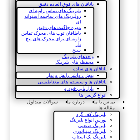
یاتاقان های فوق العاده دقیق
بلبرینگ های تماس زاویه ای
رولبرینگ های ساچمه استوانه
ای
مهره چاگنت های دقیق
یاطاقان توپ های محرک تماس
زاویه ای برای محرک های پیچ
دار
سنج
واحدهای بلبرینگ
محفظه های بلبرینگ
یاتاقان های ساده
بوش ، واشر رانش و نوار
یاتاقان ها و سیستم های مغناطیسی
بازاریابی خودرو
انواع گریس ها
تماس با ما
درباره ما
سوالات متداول
مقاله ها
بلبرینگ کف گرد
بورس انواع بلبرینگ
بلبرینگ صنعتی
بلبرینگ مینیاتوری
بلبرینگ بک استاپ