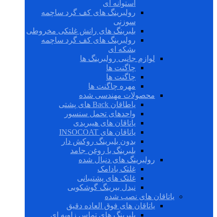
استوانه ای
رولبرینگ های کف گرد ساچمه
سوزنی
بلبرینگ های رانش غلتکی مخروطی
رولبرینگ های کف گرد ساچمه
بشکه ای
لوازم جانبی رولبرینگ ها
چاگنت ها
چاگنت ها
مهره چاگنت ها
محصولات مهندسی شده
یاطاقان Back های پشتی
واحدهای تحمل سنسور
یاتاقان های هیبریدی
یاتاقان های INSOCOAT
بدون بلبرینگ روکش دار
بلبرینگ با روغن جامد
رولبرینگ های دنبال شده
غلتک بادامک
غلتک های پشتیبانی
نیدل بیرینگ گوشکوبی
یاتاقان های نصب شده
یاتاقان های فوق العاده دقیق
بلبرینگ های تماس زاویه ای