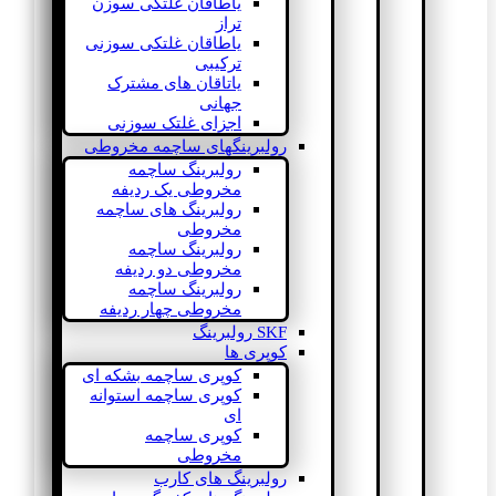
یاطاقان غلتکی سوزن
تراز
یاطاقان غلتکی سوزنی
ترکیبی
یاتاقان های مشترک
جهانی
اجزای غلتک سوزنی
رولبرینگهای ساچمه مخروطی
رولبرینگ ساچمه
مخروطی یک ردیفه
رولبرینگ های ساچمه
مخروطی
رولبرینگ ساچمه
مخروطی دو ردیفه
رولبرینگ ساچمه
مخروطی چهار ردیفه
SKF رولبرینگ
کوپری ها
کوپری ساچمه بشکه ای
کوپری ساچمه استوانه
ای
کوپری ساچمه
مخروطی
رولبرینگ های کارب