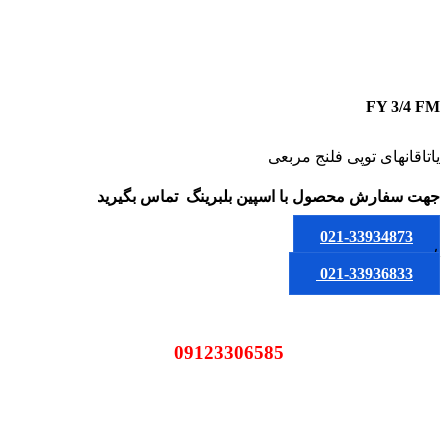
FY 3/4 FM
یاتاقانهای توپی فلنج مربعی
جهت سفارش محصول
با اسپین بلبرینگ
تماس بگیرید
021-33934873
یا
021-33936833
09123306585