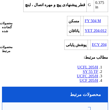
0.375
G
قطر پیشنهادی پیچ و مهره اتصال ، اینچ
in
FY 504 M
مسکن
محصولات
گنجانده
YET 204-012
یاتاقان
شده
ECY 204
پوشش پایانی
محصولات
مرتبط
مطالب مرتبط:
UCFL 205/H
SY 55 TF
UCFC 205/H
UCF 205/H
محصولات مرتبط