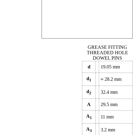
GREASE FITTING
THREADED HOLE
DOWEL PINS
d
19.05
mm
d
≈
28.2
mm
1
d
32.4
mm
2
A
29.5
mm
A
11
mm
1
A
3.2
mm
3