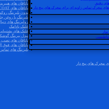
ای دقیق
یاتاقان های هیبرید
های محرک تماس زاویه ای برای محرک های پیچ دار
یاتاقان های INSOCOAT
بدون بلبرینگ روک
بلبرینگ با روغن جا
رولبرینگ های دنبا
غلتک بادامک
غلتک های پشتیبانی
وار
نیدل بیرینگ گوشک
غناطیسی
یاتاقان های نصب 
یاتاقان های فوق ال
بلبرینگ های تماس 
ی محرک های پیچ دار