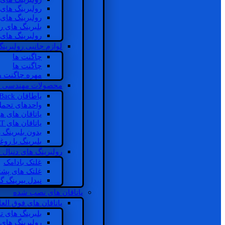
رولبرینگ های
رولبرینگ های
بلبرینگ های 
رولبرینگ های
لوازم جانبی رولبرینگ
چاگنت ها
چاگنت ها
مهره چاگنت ه
محصولات مهندسی 
یاطاقان Back های پشتی
واحدهای تحم
یاتاقان های ه
یاتاقان های INSOCOAT
بدون بلبرینگ 
بلبرینگ با رو
رولبرینگ های دنبال
غلتک بادامک
غلتک های پشت
نیدل بیرینگ 
یاتاقان های نصب شده
یاتاقان های فوق الع
بلبرینگ های ت
رولبرینگ های