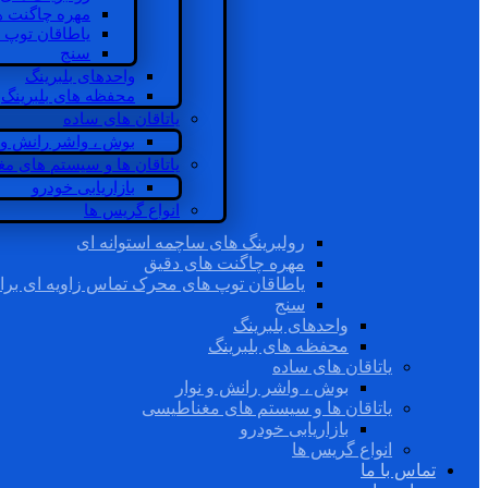
مهره چاگنت ه
یاطاقان توپ 
سنج
واحدهای بلبرینگ
محفظه های بلبرینگ
یاتاقان های ساده
بوش ، واشر رانش و ن
یاتاقان ها و سیستم های م
بازاریابی خودرو
انواع گریس ها
رولبرینگ های ساچمه استوانه ای
مهره چاگنت های دقیق
یاطاقان توپ های محرک تماس زاویه ای برا
سنج
واحدهای بلبرینگ
محفظه های بلبرینگ
یاتاقان های ساده
بوش ، واشر رانش و نوار
یاتاقان ها و سیستم های مغناطیسی
بازاریابی خودرو
انواع گریس ها
تماس با ما