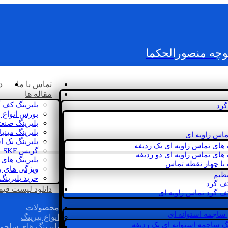
کوچه منصورالحکما
تماس با ما
د
مقاله ها
بلبرینگ کف 
گرد
بورس انواع ب
بلبرینگ صنع
بلبرینگ مینی
ماس زاویه ای
بلبرینگ بک 
 های تماس زاویه ای یک ردیفه
گریس SKF
 های تماس زاویه ای دو ردیفه
بلبرینگ های 
 با چهار نقطه تماس
ویژگی های ب
نظیم
خرید بلبرینگ
کف گرد
دانلود لیست قیمت 
ف گرد تماس زاویه ای
محصولات
 ساچمه استوانه ای
انواع بیرینگ
گ ساچمه استوانه ای یک ردیفه
بلبرینگ های ساچم