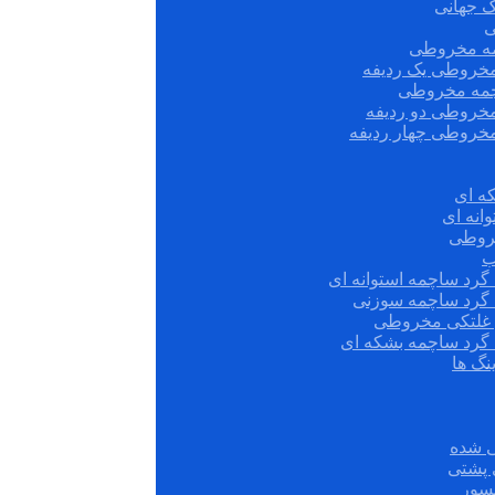
ک جهانی
ی
مه مخروطی
مخروطی یک ردیفه
چمه مخروطی
مخروطی دو ردیفه
مخروطی چهار ردیفه
ه ای
انه ای
روطی
ب
گرد ساچمه استوانه ای
 گرد ساچمه سوزنی
ش غلتکی مخروطی
 گرد ساچمه بشکه ای
نگ ها
 شده
سور