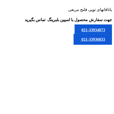
یاتاقانهای توپی فلنج مربعی
جهت سفارش محصول
با اسپین بلبرینگ
تماس بگیرید
021-33934873
یا
021-33936833