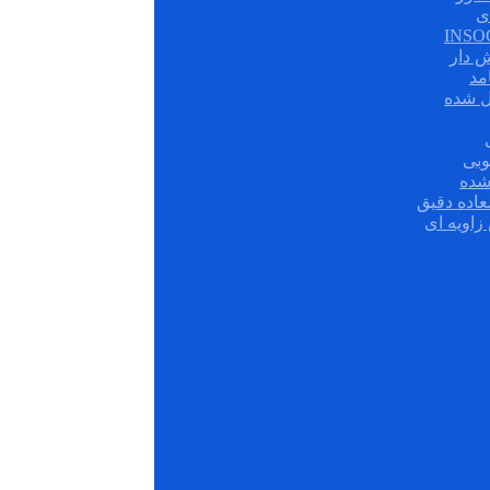
ی
ش دار
مد
ل شده
وبی
شده
عاده دقیق
زاویه ای