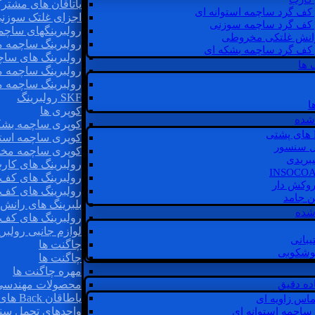
یاتاقان های مشتر
 کف گرد ساچمه استوانه ای
اجزای غلتک سوزن
 کف گرد ساچمه سوزنی
رولبرینگهای ساچ
رانش غلتکی مخروطی
رولبرینگ ساچمه 
 کف گرد ساچمه بشکه ای
رولبرینگ های سا
 ها
رولبرینگ ساچمه 
رولبرینگ ساچمه 
SKF رولبرینگ
ا
کوپری ها
شده
کوپری ساچمه بشک
کوپری ساچمه استو
ل سنسور
کوپری ساچمه مخ
یبریدی
رولبرینگ های کار
رولبرینگ های کف 
روکش دار
رولبرینگ های کف
غن جامد
بلبرینگ های ران
 شده
رولبرینگ های کف
لوازم جانبی رولبری
یبانی
چاگنت ها
گوشکوبی
چاگنت ها
مهره چاگنت ها
اده دقیق
محصولات مهندسی
یاطاقان Back های پشتی
ماس زاویه ای
واحدهای تحمل سن
 ساچمه استوانه ای