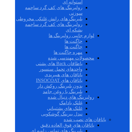
استوانه ای
رولبرینگ های کف گرد ساچمه
سوزنی
بلبرینگ های رانش غلتکی مخروطی
رولبرینگ های کف گرد ساچمه
بشکه ای
لوازم جانبی رولبرینگ ها
چاگنت ها
چاگنت ها
مهره چاگنت ها
محصولات مهندسی شده
یاطاقان Back های پشتی
واحدهای تحمل سنسور
یاتاقان های هیبریدی
یاتاقان های INSOCOAT
بدون بلبرینگ روکش دار
بلبرینگ با روغن جامد
رولبرینگ های دنبال شده
غلتک بادامک
غلتک های پشتیبانی
نیدل بیرینگ گوشکوبی
یاتاقان های نصب شده
یاتاقان های فوق العاده دقیق
بلبرینگ های تماس زاویه ای