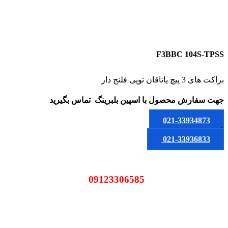
F3BBC 104S-TPSS
براکت های 3 پیچ یاتاقان توپی فلنج دار
جهت سفارش محصول
با اسپین بلبرینگ
تماس بگیرید
021-33934873
یا
021-33936833
09123306585