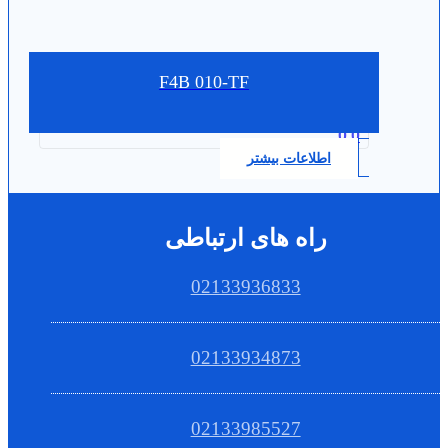
F4B 010-TF
0.0
اطلاعات بیشتر
راه های ارتباطی
02133936833
02133934873
02133985527