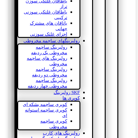
یاطاقان غلتکی سوزن
تراز
یاطاقان غلتکی سوزنی
ترکیبی
یاتاقان های مشترک
جهانی
اجزای غلتک سوزنی
رولبرینگهای ساچمه مخروطی
رولبرینگ ساچمه
مخروطی یک ردیفه
رولبرینگ های ساچمه
مخروطی
رولبرینگ ساچمه
مخروطی دو ردیفه
رولبرینگ ساچمه
مخروطی چهار ردیفه
SKF رولبرینگ
کوپری ها
کوپری ساچمه بشکه ای
کوپری ساچمه استوانه
ای
کوپری ساچمه
مخروطی
رولبرینگ های کارب