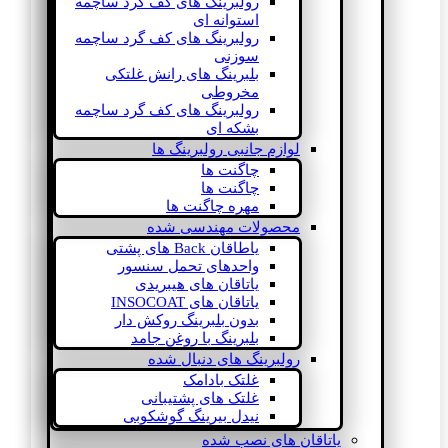
رولبرینگ های کف گرد ساچمه
استوانه ای
رولبرینگ های کف گرد ساچمه
سوزنی
بلبرینگ های رانش غلتکی
مخروطی
رولبرینگ های کف گرد ساچمه
بشکه ای
لوازم جانبی رولبرینگ ها
چاگنت ها
چاگنت ها
مهره چاگنت ها
محصولات مهندسی شده
یاطاقان Back های پشتی
واحدهای تحمل سنسور
یاتاقان های هیبریدی
یاتاقان های INSOCOAT
بدون بلبرینگ روکش دار
بلبرینگ با روغن جامد
رولبرینگ های دنبال شده
غلتک بادامک
غلتک های پشتیبانی
نیدل بیرینگ گوشکوبی
یاتاقان های نصب شده