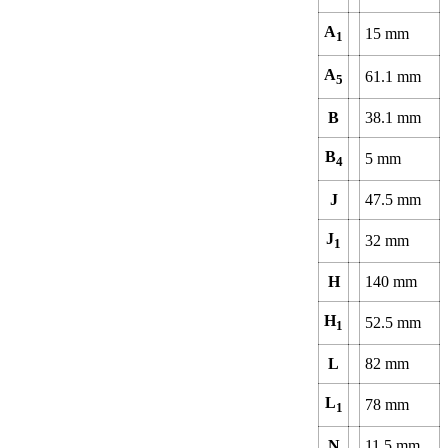
A
15
mm
1
A
61.1
mm
5
B
38.1
mm
B
5
mm
4
J
47.5
mm
J
32
mm
1
H
140
mm
H
52.5
mm
1
L
82
mm
L
78
mm
1
N
11.5
mm