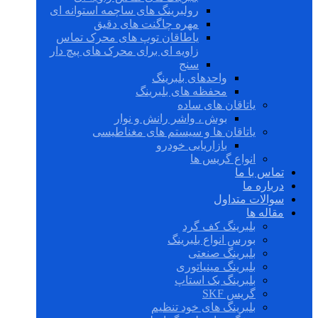
رولبرینگ های ساچمه استوانه ای
مهره چاگنت های دقیق
یاطاقان توپ های محرک تماس
زاویه ای برای محرک های پیچ دار
سنج
واحدهای بلبرینگ
محفظه های بلبرینگ
یاتاقان های ساده
بوش ، واشر رانش و نوار
یاتاقان ها و سیستم های مغناطیسی
بازاریابی خودرو
انواع گریس ها
تماس با ما
درباره ما
سوالات متداول
مقاله ها
بلبرینگ کف گرد
بورس انواع بلبرینگ
بلبرینگ صنعتی
بلبرینگ مینیاتوری
بلبرینگ بک استاپ
گریس SKF
بلبرینگ های خود تنظیم