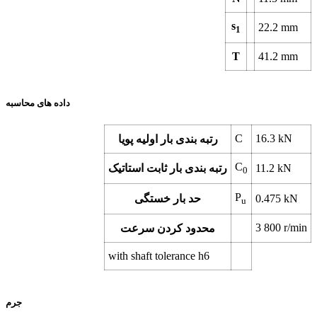
s
22.2
mm
1
T
41.2
mm
داده های محاسبه
C
16.3
kN
رتبه بندی بار اولیه پویا
C
kN
11.2
رتبه بندی بار ثابت استاتیک
0
P
kN
0.475
حد بار خستگی
u
3 800
r/min
محدود کردن سرعت
with shaft tolerance h6
جرم