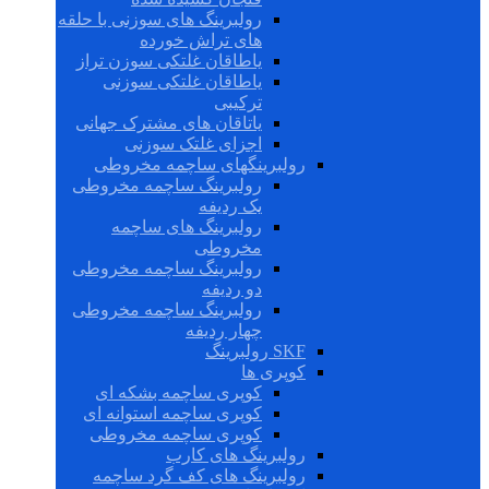
رولبرینگ های سوزنی با حلقه
های تراش خورده
یاطاقان غلتکی سوزن تراز
یاطاقان غلتکی سوزنی
ترکیبی
یاتاقان های مشترک جهانی
اجزای غلتک سوزنی
رولبرینگهای ساچمه مخروطی
رولبرینگ ساچمه مخروطی
یک ردیفه
رولبرینگ های ساچمه
مخروطی
رولبرینگ ساچمه مخروطی
دو ردیفه
رولبرینگ ساچمه مخروطی
چهار ردیفه
SKF رولبرینگ
کوپری ها
کوپری ساچمه بشکه ای
کوپری ساچمه استوانه ای
کوپری ساچمه مخروطی
رولبرینگ های کارب
رولبرینگ های کف گرد ساچمه