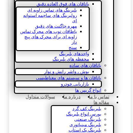
یاتاقان های فوق العاده دقیق
بلبرینگ های تماس زاویه ای
رولبرینگ های ساچمه استوانه
ای
مهره چاگنت های دقیق
یاطاقان توپ های محرک تماس
زاویه ای برای محرک های پیچ
دار
سنج
واحدهای بلبرینگ
محفظه های بلبرینگ
یاتاقان های ساده
بوش ، واشر رانش و نوار
یاتاقان ها و سیستم های مغناطیسی
بازاریابی خودرو
انواع گریس ها
تماس با ما
درباره ما
سوالات متداول
مقاله ها
بلبرینگ کف گرد
بورس انواع بلبرینگ
بلبرینگ صنعتی
بلبرینگ مینیاتوری
بلبرینگ بک استاپ