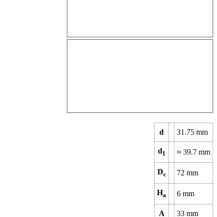
d
31.75
mm
d
≈
39.7
mm
1
D
72
mm
c
H
6
mm
a
A
33
mm