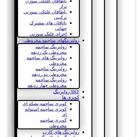
یاطاقان غلتکی سوزن
تراز
یاطاقان غلتکی سوزنی
ترکیبی
یاتاقان های مشترک
جهانی
اجزای غلتک سوزنی
رولبرینگهای ساچمه مخروطی
رولبرینگ ساچمه
مخروطی یک ردیفه
رولبرینگ های ساچمه
مخروطی
رولبرینگ ساچمه
مخروطی دو ردیفه
رولبرینگ ساچمه
مخروطی چهار ردیفه
SKF رولبرینگ
کوپری ها
کوپری ساچمه بشکه ای
کوپری ساچمه استوانه
ای
کوپری ساچمه
مخروطی
رولبرینگ های کارب