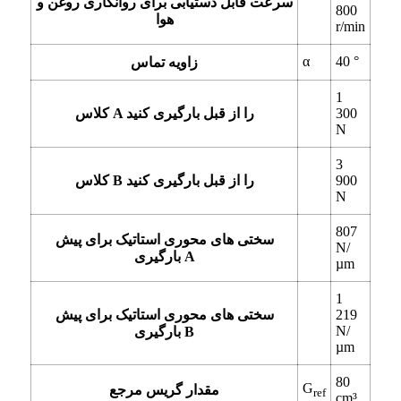
سرعت قابل دستیابی برای روانکاری روغن و
800
هوا
r/min
α
40
°
زاویه تماس
1
300
کلاس A را از قبل بارگیری کنید
N
3
900
کلاس B را از قبل بارگیری کنید
N
807
سختی های محوری استاتیک برای پیش
N/
بارگیری A
µm
1
219
سختی های محوری استاتیک برای پیش
N/
بارگیری B
µm
80
G
مقدار گریس مرجع
ref
cm³