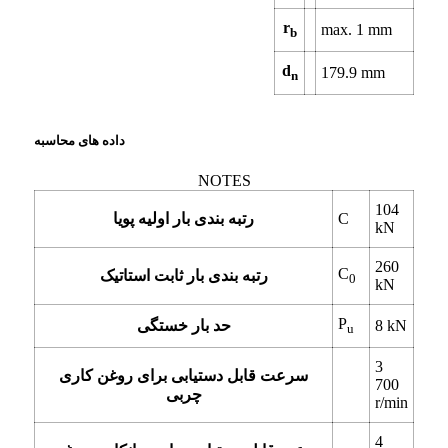
r
max.
1
mm
b
d
179.9
mm
n
داده های محاسبه
NOTES
104
C
رتبه بندی بار اولیه پویا
kN
260
C
رتبه بندی بار ثابت استاتیک
0
kN
P
kN
8
حد بار خستگی
u
3
سرعت قابل دستیابی برای روغن کاری
700
چربی
r/min
4