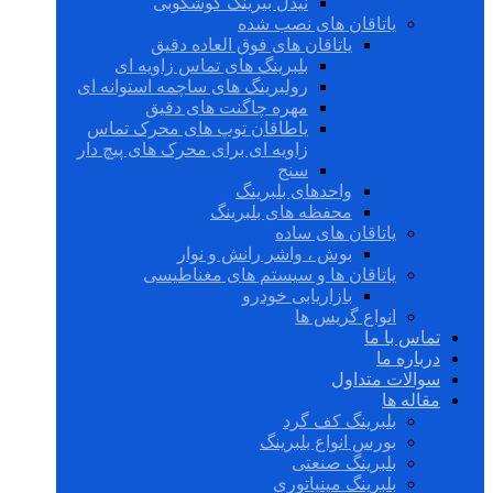
نیدل بیرینگ گوشکوبی
یاتاقان های نصب شده
یاتاقان های فوق العاده دقیق
بلبرینگ های تماس زاویه ای
رولبرینگ های ساچمه استوانه ای
مهره چاگنت های دقیق
یاطاقان توپ های محرک تماس
زاویه ای برای محرک های پیچ دار
سنج
واحدهای بلبرینگ
محفظه های بلبرینگ
یاتاقان های ساده
بوش ، واشر رانش و نوار
یاتاقان ها و سیستم های مغناطیسی
بازاریابی خودرو
انواع گریس ها
تماس با ما
درباره ما
سوالات متداول
مقاله ها
بلبرینگ کف گرد
بورس انواع بلبرینگ
بلبرینگ صنعتی
بلبرینگ مینیاتوری