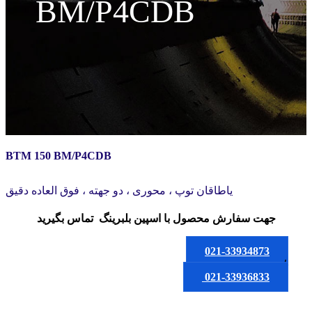
BM/P4CDB
BTM 150 BM/P4CDB
یاطاقان توپ ، محوری ، دو جهته ، فوق العاده دقیق
جهت سفارش محصول
با اسپین بلبرینگ
تماس بگیرید
021-33934873
یا
021-33936833