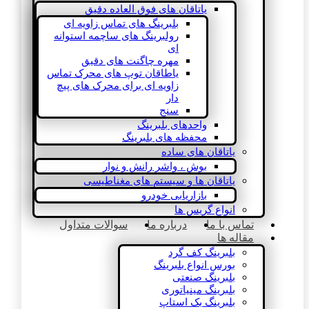
یاتاقان های فوق العاده دقیق
بلبرینگ های تماس زاویه ای
رولبرینگ های ساچمه استوانه
ای
مهره چاگنت های دقیق
یاطاقان توپ های محرک تماس
زاویه ای برای محرک های پیچ
دار
سنج
واحدهای بلبرینگ
محفظه های بلبرینگ
یاتاقان های ساده
بوش ، واشر رانش و نوار
یاتاقان ها و سیستم های مغناطیسی
بازاریابی خودرو
انواع گریس ها
تماس با ما
درباره ما
سوالات متداول
مقاله ها
بلبرینگ کف گرد
بورس انواع بلبرینگ
بلبرینگ صنعتی
بلبرینگ مینیاتوری
بلبرینگ بک استاپ