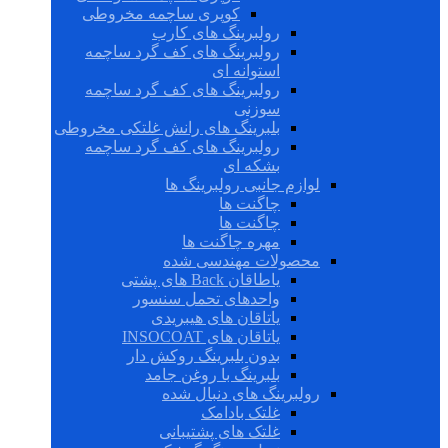
کوپری ساچمه مخروطی
رولبرینگ های کارب
رولبرینگ های کف گرد ساچمه
استوانه ای
رولبرینگ های کف گرد ساچمه
سوزنی
بلبرینگ های رانش غلتکی مخروطی
رولبرینگ های کف گرد ساچمه
بشکه ای
لوازم جانبی رولبرینگ ها
چاگنت ها
چاگنت ها
مهره چاگنت ها
محصولات مهندسی شده
یاطاقان Back های پشتی
واحدهای تحمل سنسور
یاتاقان های هیبریدی
یاتاقان های INSOCOAT
بدون بلبرینگ روکش دار
بلبرینگ با روغن جامد
رولبرینگ های دنبال شده
غلتک بادامک
غلتک های پشتیبانی