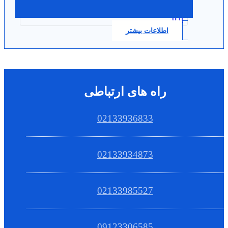
0.0
اطلاعات بیشتر
راه های ارتباطی
02133936833
02133934873
02133985527
09123306585