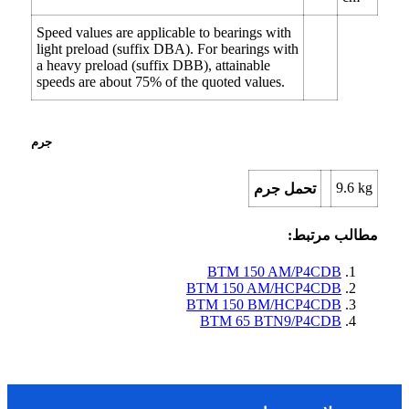
Speed values are applicable to bearings with
light preload (suffix DBA). For bearings with
a heavy preload (suffix DBB), attainable
speeds are about 75% of the quoted values.
جرم
9.6
kg
تحمل جرم
مطالب مرتبط:
BTM 150 AM/P4CDB
BTM 150 AM/HCP4CDB
BTM 150 BM/HCP4CDB
BTM 65 BTN9/P4CDB