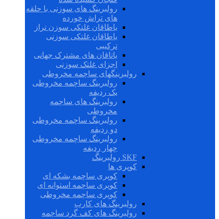
رولبرینگ های سوزنی با حلقه
های تراش خورده
یاطاقان غلتکی سوزن تراز
یاطاقان غلتکی سوزنی
ترکیبی
یاتاقان های مشترک جهانی
اجزای غلتک سوزنی
رولبرینگهای ساچمه مخروطی
رولبرینگ ساچمه مخروطی
یک ردیفه
رولبرینگ های ساچمه
مخروطی
رولبرینگ ساچمه مخروطی
دو ردیفه
رولبرینگ ساچمه مخروطی
چهار ردیفه
SKF رولبرینگ
کوپری ها
کوپری ساچمه بشکه ای
کوپری ساچمه استوانه ای
کوپری ساچمه مخروطی
رولبرینگ های کارب
رولبرینگ های کف گرد ساچمه