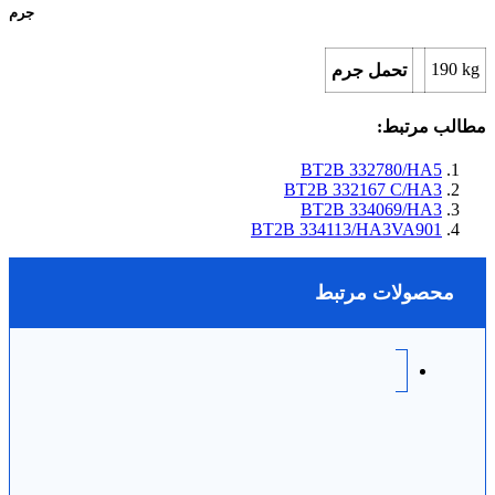
جرم
190
kg
تحمل جرم
مطالب مرتبط:
BT2B 332780/HA5
BT2B 332167 C/HA3
BT2B 334069/HA3
BT2B 334113/HA3VA901
محصولات مرتبط