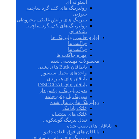
استوانه ای
رولبرینگ های کف گرد ساچمه
سوزنی
بلبرینگ های رانش غلتکی مخروطی
رولبرینگ های کف گرد ساچمه
بشکه ای
لوازم جانبی رولبرینگ ها
چاگنت ها
چاگنت ها
مهره چاگنت ها
محصولات مهندسی شده
یاطاقان Back های پشتی
واحدهای تحمل سنسور
یاتاقان های هیبریدی
یاتاقان های INSOCOAT
بدون بلبرینگ روکش دار
بلبرینگ با روغن جامد
رولبرینگ های دنبال شده
غلتک بادامک
غلتک های پشتیبانی
نیدل بیرینگ گوشکوبی
یاتاقان های نصب شده
یاتاقان های فوق العاده دقیق
بلبرینگ های تماس زاویه ای