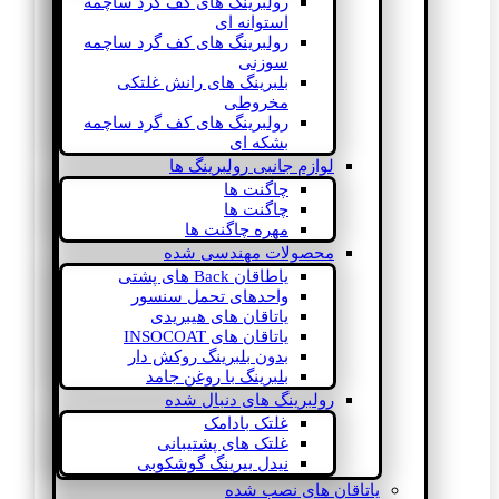
رولبرینگ های کف گرد ساچمه
استوانه ای
رولبرینگ های کف گرد ساچمه
سوزنی
بلبرینگ های رانش غلتکی
مخروطی
رولبرینگ های کف گرد ساچمه
بشکه ای
لوازم جانبی رولبرینگ ها
چاگنت ها
چاگنت ها
مهره چاگنت ها
محصولات مهندسی شده
یاطاقان Back های پشتی
واحدهای تحمل سنسور
یاتاقان های هیبریدی
یاتاقان های INSOCOAT
بدون بلبرینگ روکش دار
بلبرینگ با روغن جامد
رولبرینگ های دنبال شده
غلتک بادامک
غلتک های پشتیبانی
نیدل بیرینگ گوشکوبی
یاتاقان های نصب شده