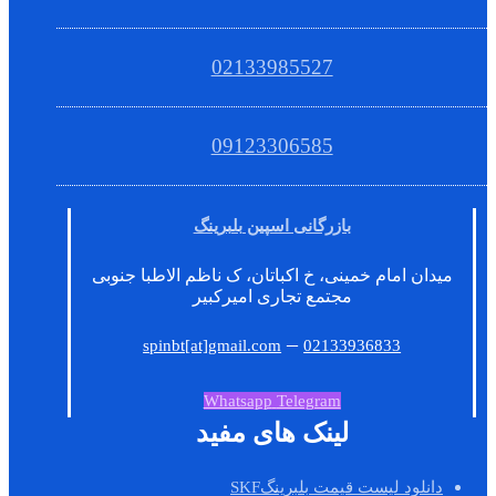
02133985527
09123306585
بازرگانی اسپین بلبرینگ
میدان امام خمینی، خ اکباتان، ک ناظم الاطبا جنوبی
مجتمع تجاری امیرکبیر
–
spinbt[at]gmail.com
02133936833
Whatsapp
Telegram
لینک های مفید
دانلود لیست قیمت بلبرینگSKF