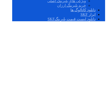
ویژگی های بلبرینگ اصلی
خرید بلبرینگ ارزان
دانلود کاتالوگ ها
ابزار SKF
دانلود لیست قیمت بلبرینگSKF
BT2B 332501/HA5