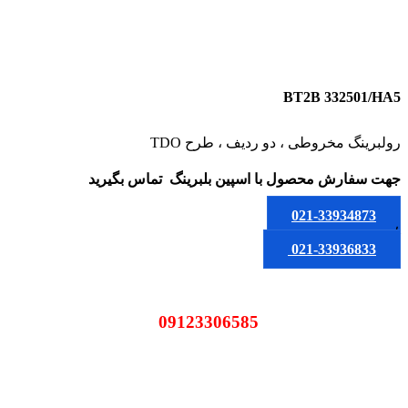
BT2B 332501/HA5
رولبرینگ مخروطی ، دو ردیف ، طرح TDO
جهت سفارش محصول
با اسپین بلبرینگ
تماس بگیرید
021-33934873
یا
021-33936833
09123306585