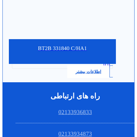
BT2B 331840 C/HA1
0.0
اطلاعات بیشتر
راه های ارتباطی
02133936833
02133934873