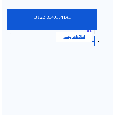
BT2B 334013/HA1
0.0
اطلاعات بیشتر