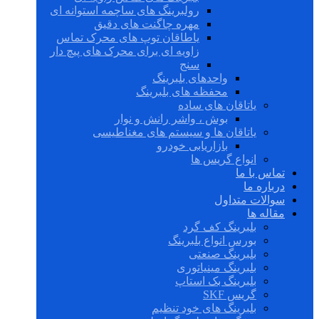
رولبرینگ های ساچمه استوانه ای
مهره چاگنت های دقیق
یاطاقان توپ های محرک تماس
زاویه ای برای محرک های پیچ دار
سنج
واحدهای بلبرینگ
محفظه های بلبرینگ
یاتاقان های ساده
بوش ، واشر رانش و نوار
یاتاقان ها و سیستم های مغناطیسی
بازاریابی خودرو
انواع گریس ها
تماس با ما
درباره ما
سوالات متداول
مقاله ها
بلبرینگ کف گرد
بورس انواع بلبرینگ
بلبرینگ صنعتی
بلبرینگ مینیاتوری
بلبرینگ بک استاپ
گریس SKF
بلبرینگ های خود تنظیم