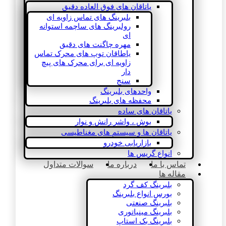
یاتاقان های فوق العاده دقیق
بلبرینگ های تماس زاویه ای
رولبرینگ های ساچمه استوانه
ای
مهره چاگنت های دقیق
یاطاقان توپ های محرک تماس
زاویه ای برای محرک های پیچ
دار
سنج
واحدهای بلبرینگ
محفظه های بلبرینگ
یاتاقان های ساده
بوش ، واشر رانش و نوار
یاتاقان ها و سیستم های مغناطیسی
بازاریابی خودرو
انواع گریس ها
تماس با ما
درباره ما
سوالات متداول
مقاله ها
بلبرینگ کف گرد
بورس انواع بلبرینگ
بلبرینگ صنعتی
بلبرینگ مینیاتوری
بلبرینگ بک استاپ