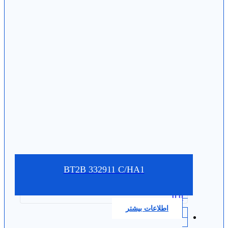
BT2B 332911 C/HA1
0.0
اطلاعات بیشتر