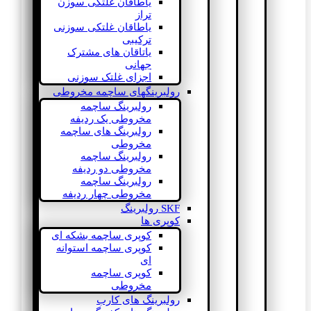
یاطاقان غلتکی سوزن
تراز
یاطاقان غلتکی سوزنی
ترکیبی
یاتاقان های مشترک
جهانی
اجزای غلتک سوزنی
رولبرینگهای ساچمه مخروطی
رولبرینگ ساچمه
مخروطی یک ردیفه
رولبرینگ های ساچمه
مخروطی
رولبرینگ ساچمه
مخروطی دو ردیفه
رولبرینگ ساچمه
مخروطی چهار ردیفه
SKF رولبرینگ
کوپری ها
کوپری ساچمه بشکه ای
کوپری ساچمه استوانه
ای
کوپری ساچمه
مخروطی
رولبرینگ های کارب