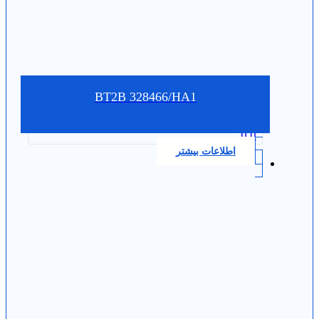
BT2B 328466/HA1
0.0
اطلاعات بیشتر