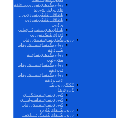
رولبرینگ های سوزنی با حلقه
های تراش خورده
یاطاقان غلتکی سوزن تراز
یاطاقان غلتکی سوزنی
ترکیبی
یاتاقان های مشترک جهانی
اجزای غلتک سوزنی
رولبرینگهای ساچمه مخروطی
رولبرینگ ساچمه مخروطی
یک ردیفه
رولبرینگ های ساچمه
مخروطی
رولبرینگ ساچمه مخروطی
دو ردیفه
رولبرینگ ساچمه مخروطی
چهار ردیفه
SKF رولبرینگ
کوپری ها
کوپری ساچمه بشکه ای
کوپری ساچمه استوانه ای
کوپری ساچمه مخروطی
رولبرینگ های کارب
رولبرینگ های کف گرد ساچمه