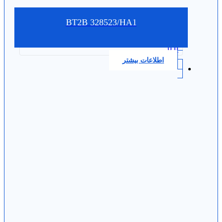
BT2B 328523/HA1
0.0
اطلاعات بیشتر