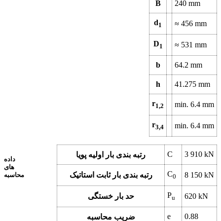
B
240
mm
d
≈
456
mm
1
D
≈
531
mm
1
b
64.2
mm
h
41.275
mm
r
min.
6.4
mm
1,2
r
min.
6.4
mm
3,4
C
3 910
kN
رتبه بندی بار اولیه پویا
داده
های
C
kN
8 150
رتبه بندی بار ثابت استاتیک
محاسبه
0
P
kN
620
حد بار خستگی
u
e
0.88
ضریب محاسبه