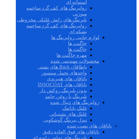
استوانه ای
رولبرینگ های کف گرد ساچمه
سوزنی
بلبرینگ های رانش غلتکی مخروطی
رولبرینگ های کف گرد ساچمه
بشکه ای
لوازم جانبی رولبرینگ ها
چاگنت ها
چاگنت ها
مهره چاگنت ها
محصولات مهندسی شده
یاطاقان Back های پشتی
واحدهای تحمل سنسور
یاتاقان های هیبریدی
یاتاقان های INSOCOAT
بدون بلبرینگ روکش دار
بلبرینگ با روغن جامد
رولبرینگ های دنبال شده
غلتک بادامک
غلتک های پشتیبانی
نیدل بیرینگ گوشکوبی
یاتاقان های نصب شده
یاتاقان های فوق العاده دقیق
بلبرینگ های تماس زاویه ای