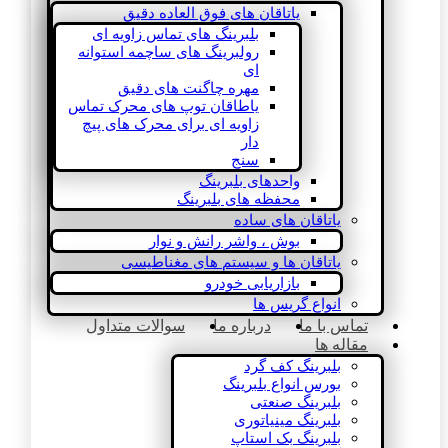
یاتاقان های فوق العاده دقیق
بلبرینگ های تماس زاویه ای
رولبرینگ های ساچمه استوانه
ای
مهره چاگنت های دقیق
یاطاقان توپ های محرک تماس
زاویه ای برای محرک های پیچ
دار
سنج
واحدهای بلبرینگ
محفظه های بلبرینگ
یاتاقان های ساده
بوش ، واشر رانش و نوار
یاتاقان ها و سیستم های مغناطیسی
بازاریابی خودرو
انواع گریس ها
تماس با ما
درباره ما
سوالات متداول
مقاله ها
بلبرینگ کف گرد
بورس انواع بلبرینگ
بلبرینگ صنعتی
بلبرینگ مینیاتوری
بلبرینگ بک استاپ