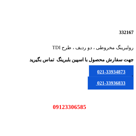
332167
رولبرینگ مخروطی ، دو ردیف ، طرح TDI
جهت سفارش محصول
با اسپین بلبرینگ
تماس بگیرید
021-33934873
یا
021-33936833
09123306585