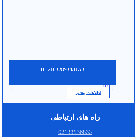
BT2B 328934/HA3
0.0
اطلاعات بیشتر
راه های ارتباطی
02133936833