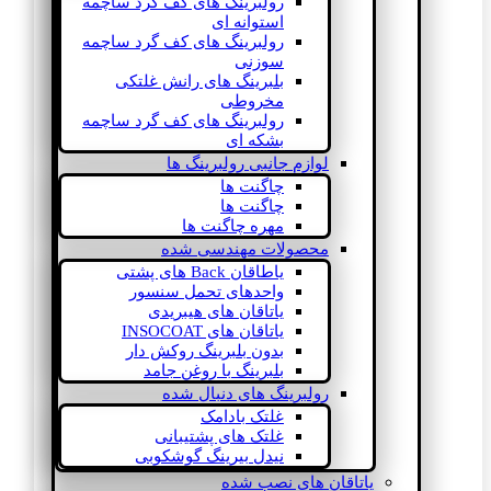
رولبرینگ های کف گرد ساچمه
استوانه ای
رولبرینگ های کف گرد ساچمه
سوزنی
بلبرینگ های رانش غلتکی
مخروطی
رولبرینگ های کف گرد ساچمه
بشکه ای
لوازم جانبی رولبرینگ ها
چاگنت ها
چاگنت ها
مهره چاگنت ها
محصولات مهندسی شده
یاطاقان Back های پشتی
واحدهای تحمل سنسور
یاتاقان های هیبریدی
یاتاقان های INSOCOAT
بدون بلبرینگ روکش دار
بلبرینگ با روغن جامد
رولبرینگ های دنبال شده
غلتک بادامک
غلتک های پشتیبانی
نیدل بیرینگ گوشکوبی
یاتاقان های نصب شده