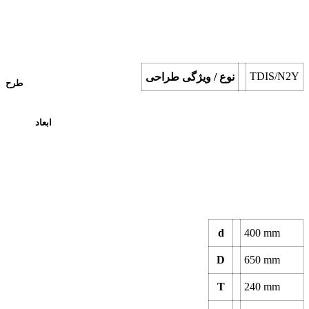
TDIS/N2Y
نوع / ویژگی طراحی
طرح
ابعاد
d
400
mm
D
650
mm
T
240
mm