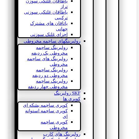
یاطاقان غلتکی سوزن
تراز
یاطاقان غلتکی سوزنی
ترکیبی
یاتاقان های مشترک
جهانی
اجزای غلتک سوزنی
رولبرینگهای ساچمه مخروطی
رولبرینگ ساچمه
مخروطی یک ردیفه
رولبرینگ های ساچمه
مخروطی
رولبرینگ ساچمه
مخروطی دو ردیفه
رولبرینگ ساچمه
مخروطی چهار ردیفه
SKF رولبرینگ
کوپری ها
کوپری ساچمه بشکه ای
کوپری ساچمه استوانه
ای
کوپری ساچمه
مخروطی
رولبرینگ های کارب