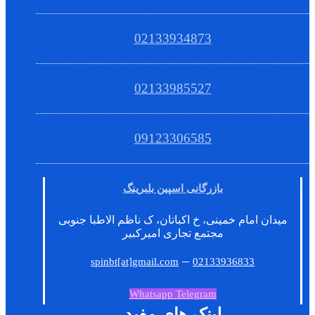
02133934873
02133985527
09123306585
بازرگانی اسپین بلبرینگ
میدان امام خمینی، خ اکباتان، ک ناظم الاطبا جنوبی
مجتمع تجاری امیرکبیر
–
spinbt[at]gmail.com
02133936833
Whatsapp
Telegram
لینک های مفید