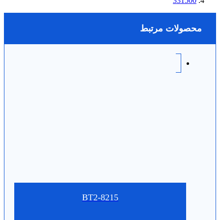
331500
محصولات مرتبط
BT2-8215