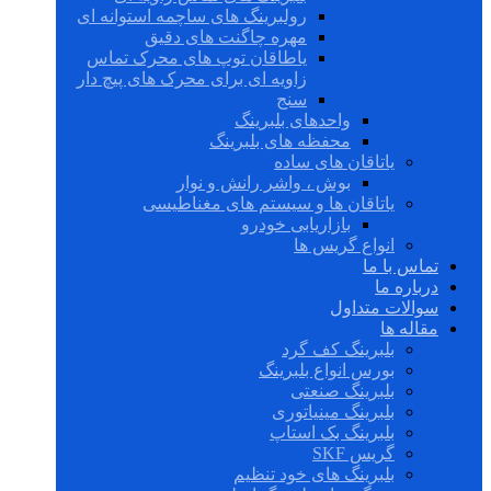
رولبرینگ های ساچمه استوانه ای
مهره چاگنت های دقیق
یاطاقان توپ های محرک تماس
زاویه ای برای محرک های پیچ دار
سنج
واحدهای بلبرینگ
محفظه های بلبرینگ
یاتاقان های ساده
بوش ، واشر رانش و نوار
یاتاقان ها و سیستم های مغناطیسی
بازاریابی خودرو
انواع گریس ها
تماس با ما
درباره ما
سوالات متداول
مقاله ها
بلبرینگ کف گرد
بورس انواع بلبرینگ
بلبرینگ صنعتی
بلبرینگ مینیاتوری
بلبرینگ بک استاپ
گریس SKF
بلبرینگ های خود تنظیم