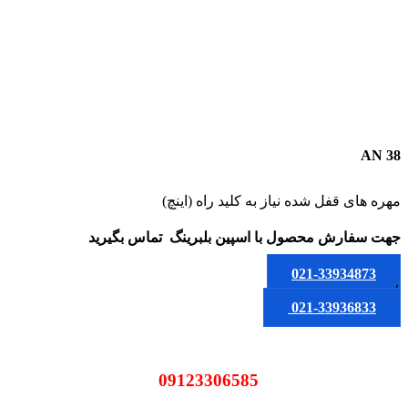
AN 38
مهره های قفل شده نیاز به کلید راه (اینچ)
جهت سفارش محصول
با اسپین بلبرینگ
تماس بگیرید
021-33934873
یا
021-33936833
09123306585