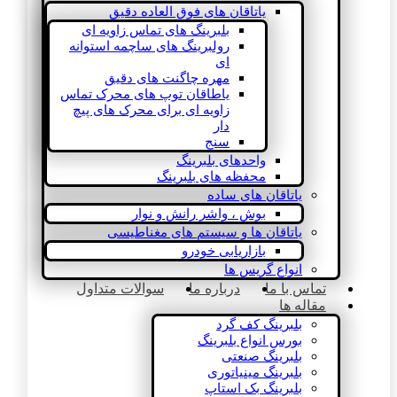
یاتاقان های فوق العاده دقیق
بلبرینگ های تماس زاویه ای
رولبرینگ های ساچمه استوانه
ای
مهره چاگنت های دقیق
یاطاقان توپ های محرک تماس
زاویه ای برای محرک های پیچ
دار
سنج
واحدهای بلبرینگ
محفظه های بلبرینگ
یاتاقان های ساده
بوش ، واشر رانش و نوار
یاتاقان ها و سیستم های مغناطیسی
بازاریابی خودرو
انواع گریس ها
تماس با ما
درباره ما
سوالات متداول
مقاله ها
بلبرینگ کف گرد
بورس انواع بلبرینگ
بلبرینگ صنعتی
بلبرینگ مینیاتوری
بلبرینگ بک استاپ