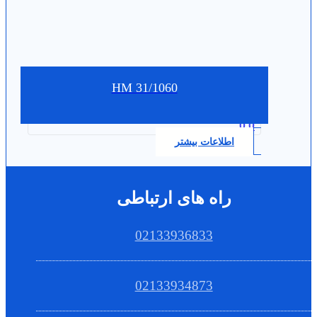
HM 31/1060
0.0
اطلاعات بیشتر
راه های ارتباطی
02133936833
02133934873