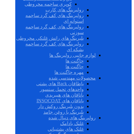
کوپری ساچمه مخروطی
رولبرینگ های کارب
رولبرینگ های کف گرد ساچمه
استوانه ای
رولبرینگ های کف گرد ساچمه
سوزنی
بلبرینگ های رانش غلتکی مخروطی
رولبرینگ های کف گرد ساچمه
بشکه ای
لوازم جانبی رولبرینگ ها
چاگنت ها
چاگنت ها
مهره چاگنت ها
محصولات مهندسی شده
یاطاقان Back های پشتی
واحدهای تحمل سنسور
یاتاقان های هیبریدی
یاتاقان های INSOCOAT
بدون بلبرینگ روکش دار
بلبرینگ با روغن جامد
رولبرینگ های دنبال شده
غلتک بادامک
غلتک های پشتیبانی