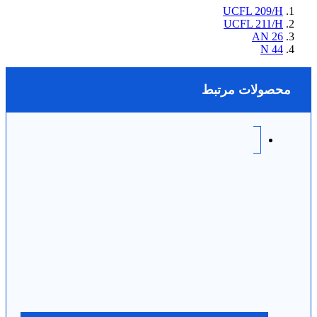
UCFL 209/H
UCFL 211/H
AN 26
N 44
محصولات مرتبط