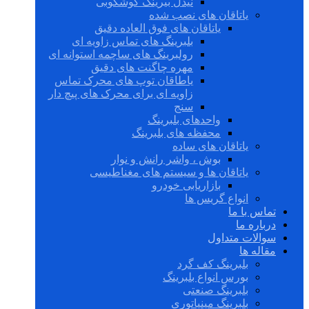
نیدل بیرینگ گوشکوبی
یاتاقان های نصب شده
یاتاقان های فوق العاده دقیق
بلبرینگ های تماس زاویه ای
رولبرینگ های ساچمه استوانه ای
مهره چاگنت های دقیق
یاطاقان توپ های محرک تماس
زاویه ای برای محرک های پیچ دار
سنج
واحدهای بلبرینگ
محفظه های بلبرینگ
یاتاقان های ساده
بوش ، واشر رانش و نوار
یاتاقان ها و سیستم های مغناطیسی
بازاریابی خودرو
انواع گریس ها
تماس با ما
درباره ما
سوالات متداول
مقاله ها
بلبرینگ کف گرد
بورس انواع بلبرینگ
بلبرینگ صنعتی
بلبرینگ مینیاتوری