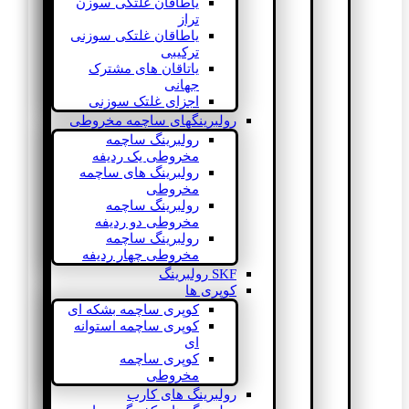
یاطاقان غلتکی سوزن
تراز
یاطاقان غلتکی سوزنی
ترکیبی
یاتاقان های مشترک
جهانی
اجزای غلتک سوزنی
رولبرینگهای ساچمه مخروطی
رولبرینگ ساچمه
مخروطی یک ردیفه
رولبرینگ های ساچمه
مخروطی
رولبرینگ ساچمه
مخروطی دو ردیفه
رولبرینگ ساچمه
مخروطی چهار ردیفه
SKF رولبرینگ
کوپری ها
کوپری ساچمه بشکه ای
کوپری ساچمه استوانه
ای
کوپری ساچمه
مخروطی
رولبرینگ های کارب