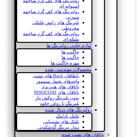
رولبرینگ های کف گرد ساچمه
استوانه ای
رولبرینگ های کف گرد ساچمه
سوزنی
بلبرینگ های رانش غلتکی
مخروطی
رولبرینگ های کف گرد ساچمه
بشکه ای
لوازم جانبی رولبرینگ ها
چاگنت ها
چاگنت ها
مهره چاگنت ها
محصولات مهندسی شده
یاطاقان Back های پشتی
واحدهای تحمل سنسور
یاتاقان های هیبریدی
یاتاقان های INSOCOAT
بدون بلبرینگ روکش دار
بلبرینگ با روغن جامد
رولبرینگ های دنبال شده
غلتک بادامک
غلتک های پشتیبانی
نیدل بیرینگ گوشکوبی
یاتاقان های نصب شده