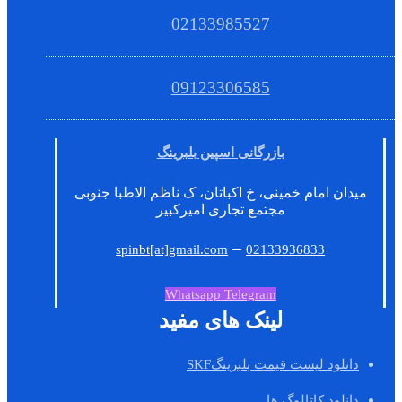
02133985527
09123306585
بازرگانی اسپین بلبرینگ
میدان امام خمینی، خ اکباتان، ک ناظم الاطبا جنوبی
مجتمع تجاری امیرکبیر
–
spinbt[at]gmail.com
02133936833
Whatsapp
Telegram
لینک های مفید
دانلود لیست قیمت بلبرینگSKF
دانلود کاتالوگ ها