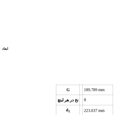
ابعاد
G
189.789
mm
8
نخ در هر اینچ
d
223.037
mm
1