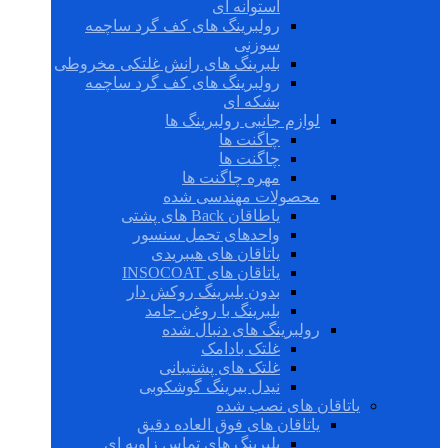
استوانه ای
رولبرینگ های کف گرد ساچمه
سوزنی
بلبرینگ های رانش غلتکی مخروطی
رولبرینگ های کف گرد ساچمه
بشکه ای
لوازم جانبی رولبرینگ ها
چاگنت ها
چاگنت ها
مهره چاگنت ها
محصولات مهندسی شده
یاطاقان Back های پشتی
واحدهای تحمل سنسور
یاتاقان های هیبریدی
یاتاقان های INSOCOAT
بدون بلبرینگ روکش دار
بلبرینگ با روغن جامد
رولبرینگ های دنبال شده
غلتک بادامک
غلتک های پشتیبانی
نیدل بیرینگ گوشکوبی
یاتاقان های نصب شده
یاتاقان های فوق العاده دقیق
بلبرینگ های تماس زاویه ای