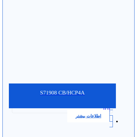
S71908 CB/HCP4A
0.0
اطلاعات بیشتر