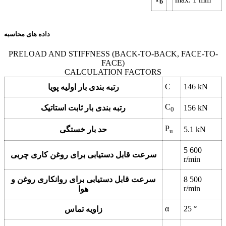
b
داده های محاسبه
PRELOAD AND STIFFNESS (BACK-TO-BACK, FACE-TO-
FACE)
CALCULATION FACTORS
C
146
kN
رتبه بندی بار اولیه پویا
C
kN
156
رتبه بندی بار ثابت استاتیک
0
P
kN
5.1
حد بار خستگی
u
5 600
سرعت قابل دستیابی برای روغن کاری چربی
r/min
8 500
سرعت قابل دستیابی برای روانکاری روغن و
r/min
هوا
α
25
°
زاویه تماس