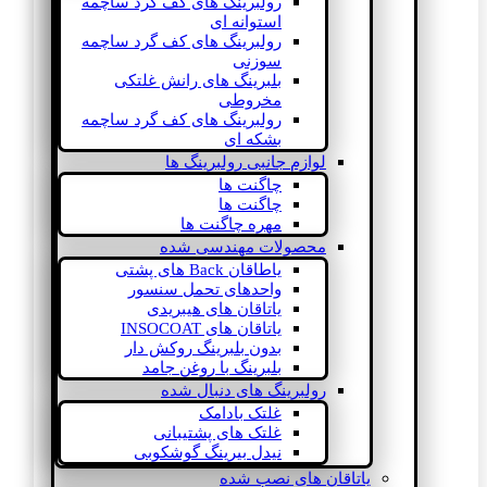
رولبرینگ های کف گرد ساچمه
استوانه ای
رولبرینگ های کف گرد ساچمه
سوزنی
بلبرینگ های رانش غلتکی
مخروطی
رولبرینگ های کف گرد ساچمه
بشکه ای
لوازم جانبی رولبرینگ ها
چاگنت ها
چاگنت ها
مهره چاگنت ها
محصولات مهندسی شده
یاطاقان Back های پشتی
واحدهای تحمل سنسور
یاتاقان های هیبریدی
یاتاقان های INSOCOAT
بدون بلبرینگ روکش دار
بلبرینگ با روغن جامد
رولبرینگ های دنبال شده
غلتک بادامک
غلتک های پشتیبانی
نیدل بیرینگ گوشکوبی
یاتاقان های نصب شده