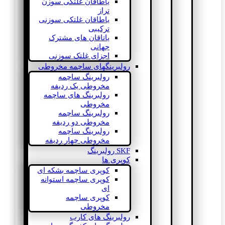
یاطاقان غلتکی سوزن
تراز
یاطاقان غلتکی سوزنی
ترکیبی
یاتاقان های مشترک
جهانی
اجزای غلتک سوزنی
رولبرینگهای ساچمه مخروطی
رولبرینگ ساچمه
مخروطی یک ردیفه
رولبرینگ های ساچمه
مخروطی
رولبرینگ ساچمه
مخروطی دو ردیفه
رولبرینگ ساچمه
مخروطی چهار ردیفه
SKF رولبرینگ
کوپری ها
کوپری ساچمه بشکه ای
کوپری ساچمه استوانه
ای
کوپری ساچمه
مخروطی
رولبرینگ های کارب