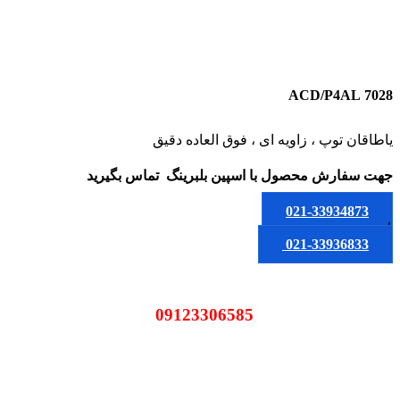
7028 ACD/P4AL
یاطاقان توپ ، زاویه ای ، فوق العاده دقیق
جهت سفارش محصول
با اسپین بلبرینگ
تماس بگیرید
021-33934873
یا
021-33936833
09123306585