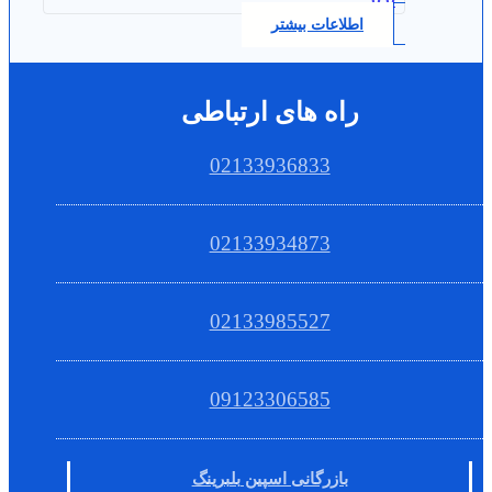
اطلاعات بیشتر
راه های ارتباطی
02133936833
02133934873
02133985527
09123306585
بازرگانی اسپین بلبرینگ