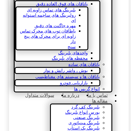
یاتاقان های فوق العاده دقیق
بلبرینگ های تماس زاویه ای
رولبرینگ های ساچمه استوانه
ای
مهره چاگنت های دقیق
یاطاقان توپ های محرک تماس
زاویه ای برای محرک های پیچ
دار
سنج
واحدهای بلبرینگ
محفظه های بلبرینگ
یاتاقان های ساده
بوش ، واشر رانش و نوار
یاتاقان ها و سیستم های مغناطیسی
بازاریابی خودرو
انواع گریس ها
تماس با ما
درباره ما
سوالات متداول
مقاله ها
بلبرینگ کف گرد
بورس انواع بلبرینگ
بلبرینگ صنعتی
بلبرینگ مینیاتوری
بلبرینگ بک استاپ