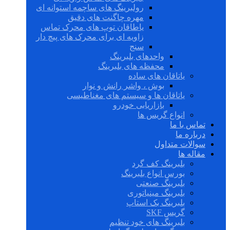
رولبرینگ های ساچمه استوانه ای
مهره چاگنت های دقیق
یاطاقان توپ های محرک تماس
زاویه ای برای محرک های پیچ دار
سنج
واحدهای بلبرینگ
محفظه های بلبرینگ
یاتاقان های ساده
بوش ، واشر رانش و نوار
یاتاقان ها و سیستم های مغناطیسی
بازاریابی خودرو
انواع گریس ها
تماس با ما
درباره ما
سوالات متداول
مقاله ها
بلبرینگ کف گرد
بورس انواع بلبرینگ
بلبرینگ صنعتی
بلبرینگ مینیاتوری
بلبرینگ بک استاپ
گریس SKF
بلبرینگ های خود تنظیم