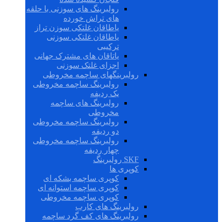
رولبرینگ های سوزنی با حلقه
های تراش خورده
یاطاقان غلتکی سوزن تراز
یاطاقان غلتکی سوزنی
ترکیبی
یاتاقان های مشترک جهانی
اجزای غلتک سوزنی
رولبرینگهای ساچمه مخروطی
رولبرینگ ساچمه مخروطی
یک ردیفه
رولبرینگ های ساچمه
مخروطی
رولبرینگ ساچمه مخروطی
دو ردیفه
رولبرینگ ساچمه مخروطی
چهار ردیفه
SKF رولبرینگ
کوپری ها
کوپری ساچمه بشکه ای
کوپری ساچمه استوانه ای
کوپری ساچمه مخروطی
رولبرینگ های کارب
رولبرینگ های کف گرد ساچمه