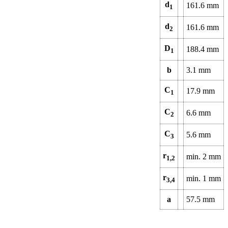
d
161.6
mm
1
d
161.6
mm
2
D
188.4
mm
1
b
3.1
mm
C
17.9
mm
1
C
6.6
mm
2
C
5.6
mm
3
r
min.
2
mm
1,2
r
min.
1
mm
3,4
a
57.5
mm