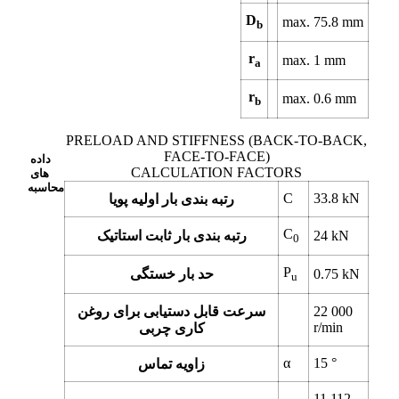
D
max.
75.8
mm
b
r
max.
1
mm
a
r
max.
0.6
mm
b
PRELOAD AND STIFFNESS (BACK-TO-BACK,
FACE-TO-FACE)
داده
CALCULATION FACTORS
های
محاسبه
C
33.8
kN
رتبه بندی بار اولیه پویا
C
kN
24
رتبه بندی بار ثابت استاتیک
0
P
kN
0.75
حد بار خستگی
u
22 000
سرعت قابل دستیابی برای روغن
r/min
کاری چربی
α
15
°
زاویه تماس
11.112