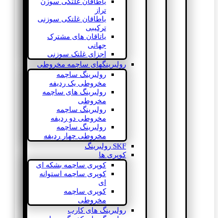
یاطاقان غلتکی سوزن
تراز
یاطاقان غلتکی سوزنی
ترکیبی
یاتاقان های مشترک
جهانی
اجزای غلتک سوزنی
رولبرینگهای ساچمه مخروطی
رولبرینگ ساچمه
مخروطی یک ردیفه
رولبرینگ های ساچمه
مخروطی
رولبرینگ ساچمه
مخروطی دو ردیفه
رولبرینگ ساچمه
مخروطی چهار ردیفه
SKF رولبرینگ
کوپری ها
کوپری ساچمه بشکه ای
کوپری ساچمه استوانه
ای
کوپری ساچمه
مخروطی
رولبرینگ های کارب