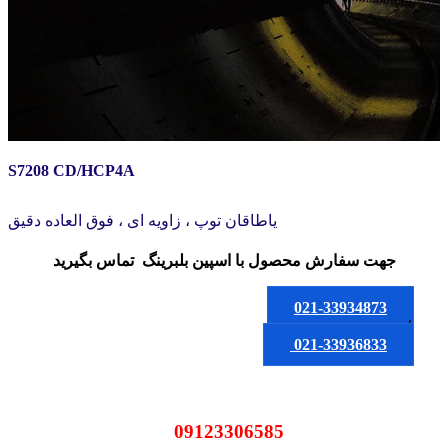
S7208 CD/HCP4A
یاطاقان توپ ، زاویه ای ، فوق العاده دقیق
جهت سفارش محصول
با اسپین بلبرینگ
تماس بگیرید
021-33934873
یا
021-33936833
09123306585