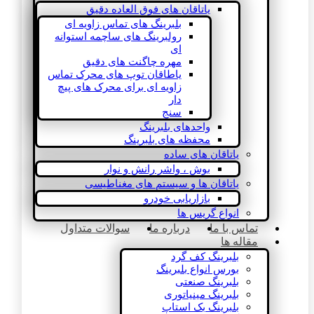
یاتاقان های فوق العاده دقیق
بلبرینگ های تماس زاویه ای
رولبرینگ های ساچمه استوانه
ای
مهره چاگنت های دقیق
یاطاقان توپ های محرک تماس
زاویه ای برای محرک های پیچ
دار
سنج
واحدهای بلبرینگ
محفظه های بلبرینگ
یاتاقان های ساده
بوش ، واشر رانش و نوار
یاتاقان ها و سیستم های مغناطیسی
بازاریابی خودرو
انواع گریس ها
تماس با ما
درباره ما
سوالات متداول
مقاله ها
بلبرینگ کف گرد
بورس انواع بلبرینگ
بلبرینگ صنعتی
بلبرینگ مینیاتوری
بلبرینگ بک استاپ