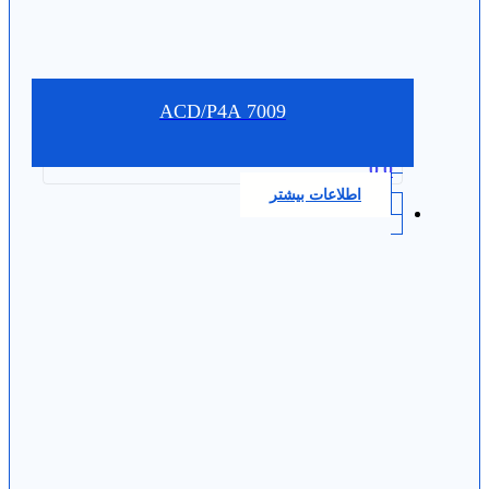
7009 ACD/P4A
0.0
اطلاعات بیشتر