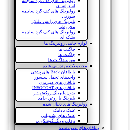
رولبرینگ های کف گرد ساچمه
استوانه ای
رولبرینگ های کف گرد ساچمه
سوزنی
بلبرینگ های رانش غلتکی
مخروطی
رولبرینگ های کف گرد ساچمه
بشکه ای
لوازم جانبی رولبرینگ ها
چاگنت ها
چاگنت ها
مهره چاگنت ها
محصولات مهندسی شده
یاطاقان Back های پشتی
واحدهای تحمل سنسور
یاتاقان های هیبریدی
یاتاقان های INSOCOAT
بدون بلبرینگ روکش دار
بلبرینگ با روغن جامد
رولبرینگ های دنبال شده
غلتک بادامک
غلتک های پشتیبانی
نیدل بیرینگ گوشکوبی
یاتاقان های نصب شده