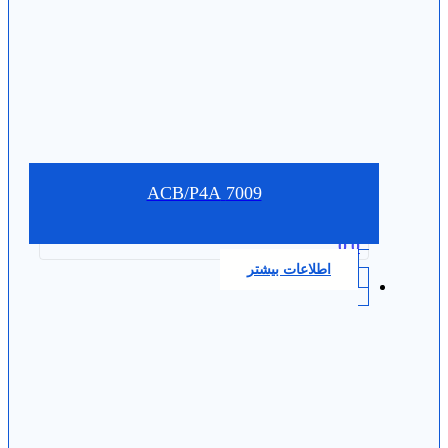
7009 ACB/P4A
0.0
اطلاعات بیشتر