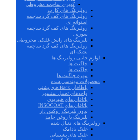
کوپری ساچمه مخروطی
رولبرینگ های کارب
رولبرینگ های کف گرد ساچمه
استوانه ای
رولبرینگ های کف گرد ساچمه
سوزنی
بلبرینگ های رانش غلتکی مخروطی
رولبرینگ های کف گرد ساچمه
بشکه ای
لوازم جانبی رولبرینگ ها
چاگنت ها
چاگنت ها
مهره چاگنت ها
محصولات مهندسی شده
یاطاقان Back های پشتی
واحدهای تحمل سنسور
یاتاقان های هیبریدی
یاتاقان های INSOCOAT
بدون بلبرینگ روکش دار
بلبرینگ با روغن جامد
رولبرینگ های دنبال شده
غلتک بادامک
غلتک های پشتیبانی