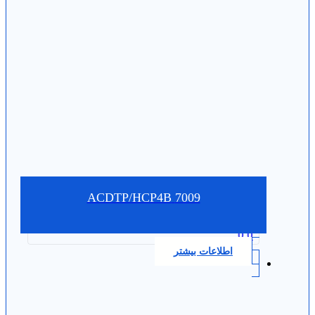
7009 ACDTP/HCP4B
0.0
اطلاعات بیشتر