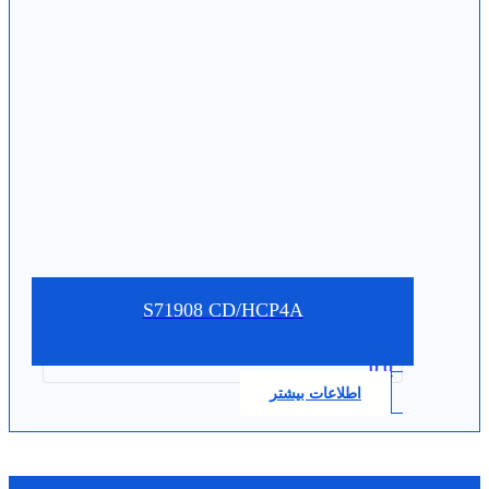
S71908 CD/HCP4A
0.0
اطلاعات بیشتر