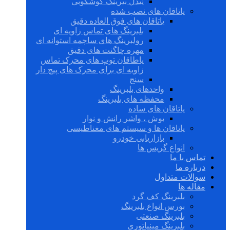
نیدل بیرینگ گوشکوبی
یاتاقان های نصب شده
یاتاقان های فوق العاده دقیق
بلبرینگ های تماس زاویه ای
رولبرینگ های ساچمه استوانه ای
مهره چاگنت های دقیق
یاطاقان توپ های محرک تماس
زاویه ای برای محرک های پیچ دار
سنج
واحدهای بلبرینگ
محفظه های بلبرینگ
یاتاقان های ساده
بوش ، واشر رانش و نوار
یاتاقان ها و سیستم های مغناطیسی
بازاریابی خودرو
انواع گریس ها
تماس با ما
درباره ما
سوالات متداول
مقاله ها
بلبرینگ کف گرد
بورس انواع بلبرینگ
بلبرینگ صنعتی
بلبرینگ مینیاتوری