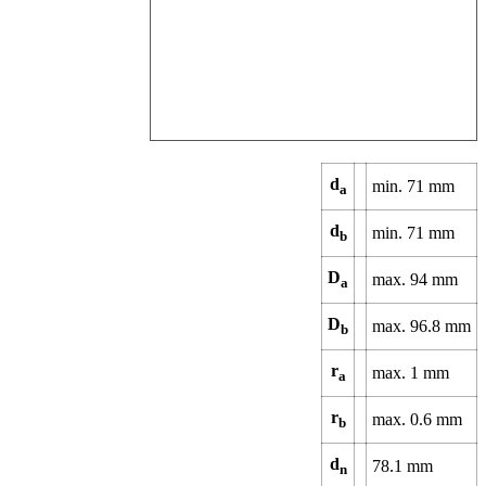
d
min.
71
mm
a
d
min.
71
mm
b
D
max.
94
mm
a
D
max.
96.8
mm
b
r
max.
1
mm
a
r
max.
0.6
mm
b
d
78.1
mm
n