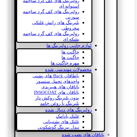
رولبرینگ های کف گرد ساچمه
استوانه ای
رولبرینگ های کف گرد ساچمه
سوزنی
بلبرینگ های رانش غلتکی
مخروطی
رولبرینگ های کف گرد ساچمه
بشکه ای
لوازم جانبی رولبرینگ ها
چاگنت ها
چاگنت ها
مهره چاگنت ها
محصولات مهندسی شده
یاطاقان Back های پشتی
واحدهای تحمل سنسور
یاتاقان های هیبریدی
یاتاقان های INSOCOAT
بدون بلبرینگ روکش دار
بلبرینگ با روغن جامد
رولبرینگ های دنبال شده
غلتک بادامک
غلتک های پشتیبانی
نیدل بیرینگ گوشکوبی
یاتاقان های نصب شده