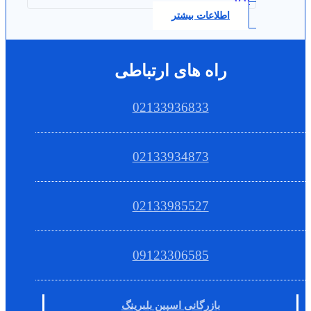
اطلاعات بیشتر
راه های ارتباطی
02133936833
02133934873
02133985527
09123306585
بازرگانی اسپین بلبرینگ