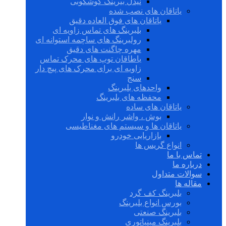
نیدل بیرینگ گوشکوبی
یاتاقان های نصب شده
یاتاقان های فوق العاده دقیق
بلبرینگ های تماس زاویه ای
رولبرینگ های ساچمه استوانه ای
مهره چاگنت های دقیق
یاطاقان توپ های محرک تماس
زاویه ای برای محرک های پیچ دار
سنج
واحدهای بلبرینگ
محفظه های بلبرینگ
یاتاقان های ساده
بوش ، واشر رانش و نوار
یاتاقان ها و سیستم های مغناطیسی
بازاریابی خودرو
انواع گریس ها
تماس با ما
درباره ما
سوالات متداول
مقاله ها
بلبرینگ کف گرد
بورس انواع بلبرینگ
بلبرینگ صنعتی
بلبرینگ مینیاتوری