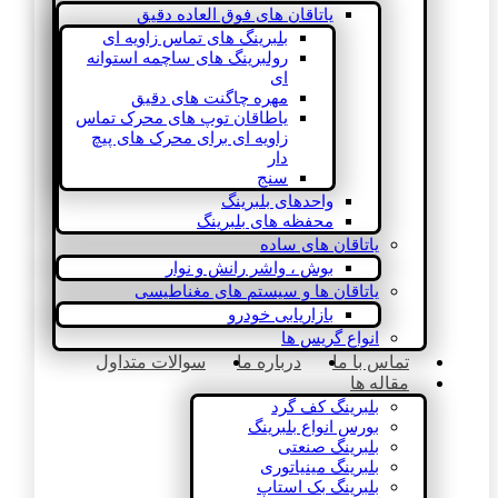
یاتاقان های فوق العاده دقیق
بلبرینگ های تماس زاویه ای
رولبرینگ های ساچمه استوانه
ای
مهره چاگنت های دقیق
یاطاقان توپ های محرک تماس
زاویه ای برای محرک های پیچ
دار
سنج
واحدهای بلبرینگ
محفظه های بلبرینگ
یاتاقان های ساده
بوش ، واشر رانش و نوار
یاتاقان ها و سیستم های مغناطیسی
بازاریابی خودرو
انواع گریس ها
تماس با ما
درباره ما
سوالات متداول
مقاله ها
بلبرینگ کف گرد
بورس انواع بلبرینگ
بلبرینگ صنعتی
بلبرینگ مینیاتوری
بلبرینگ بک استاپ