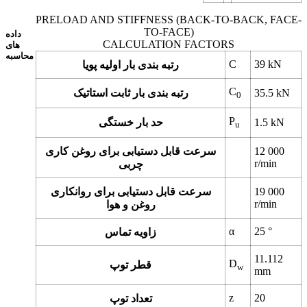
PRELOAD AND STIFFNESS (BACK-TO-BACK, FACE-
TO-FACE)
داده
CALCULATION FACTORS
های
محاسبه
C
39
kN
رتبه بندی بار اولیه پویا
C
kN
35.5
رتبه بندی بار ثابت استاتیک
0
P
kN
1.5
حد بار خستگی
u
12 000
سرعت قابل دستیابی برای روغن کاری
r/min
چربی
19 000
سرعت قابل دستیابی برای روانکاری
r/min
روغن و هوا
α
25
°
زاویه تماس
11.112
D
قطر توپ
w
mm
z
20
تعداد توپ