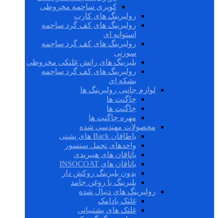
کوپری ساچمه مخروطی
رولبرینگ های کارب
رولبرینگ های کف گرد ساچمه
استوانه ای
رولبرینگ های کف گرد ساچمه
سوزنی
بلبرینگ های رانش غلتکی مخروطی
رولبرینگ های کف گرد ساچمه
بشکه ای
لوازم جانبی رولبرینگ ها
چاگنت ها
چاگنت ها
مهره چاگنت ها
محصولات مهندسی شده
یاطاقان Back های پشتی
واحدهای تحمل سنسور
یاتاقان های هیبریدی
یاتاقان های INSOCOAT
بدون بلبرینگ روکش دار
بلبرینگ با روغن جامد
رولبرینگ های دنبال شده
غلتک بادامک
غلتک های پشتیبانی