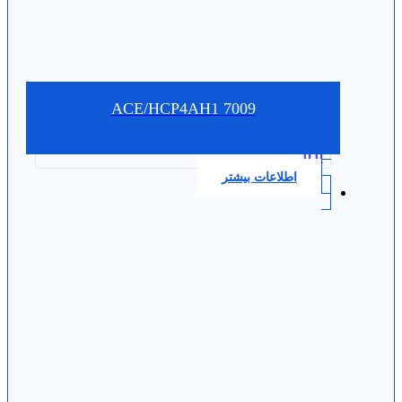
7009 ACE/HCP4AH1
0.0
اطلاعات بیشتر