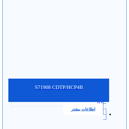
S71908 CDTP/HCP4B
0.0
اطلاعات بیشتر