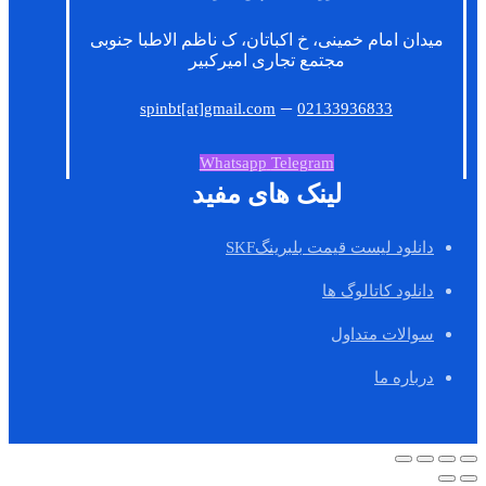
میدان امام خمینی، خ اکباتان، ک ناظم الاطبا جنوبی
مجتمع تجاری امیرکبیر
–
spinbt[at]gmail.com
02133936833
Whatsapp
Telegram
لینک های مفید
دانلود لیست قیمت بلبرینگSKF
دانلود کاتالوگ ها
سوالات متداول
درباره ما