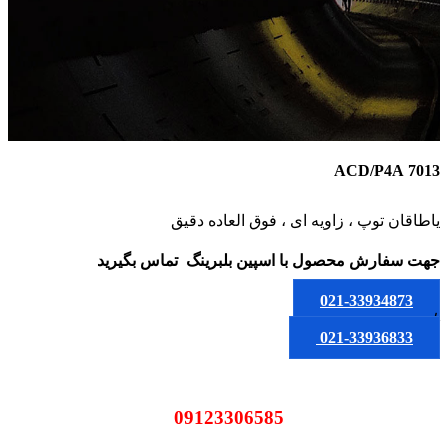
7013 ACD/P4A
یاطاقان توپ ، زاویه ای ، فوق العاده دقیق
جهت سفارش محصول
با اسپین بلبرینگ
تماس بگیرید
021-33934873
یا
021-33936833
09123306585