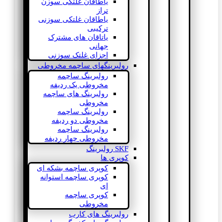
یاطاقان غلتکی سوزن
تراز
یاطاقان غلتکی سوزنی
ترکیبی
یاتاقان های مشترک
جهانی
اجزای غلتک سوزنی
رولبرینگهای ساچمه مخروطی
رولبرینگ ساچمه
مخروطی یک ردیفه
رولبرینگ های ساچمه
مخروطی
رولبرینگ ساچمه
مخروطی دو ردیفه
رولبرینگ ساچمه
مخروطی چهار ردیفه
SKF رولبرینگ
کوپری ها
کوپری ساچمه بشکه ای
کوپری ساچمه استوانه
ای
کوپری ساچمه
مخروطی
رولبرینگ های کارب