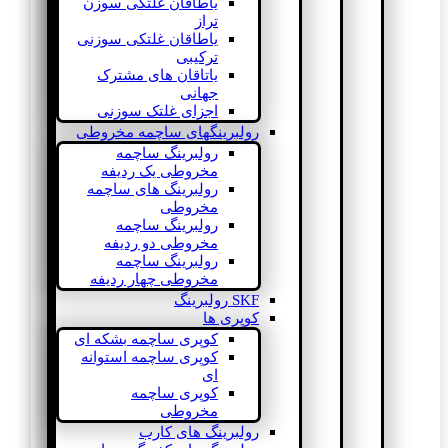
یاطاقان غلتکی سوزن
تراز
یاطاقان غلتکی سوزنی
ترکیبی
یاتاقان های مشترک
جهانی
اجزای غلتک سوزنی
رولبرینگهای ساچمه مخروطی
رولبرینگ ساچمه
مخروطی یک ردیفه
رولبرینگ های ساچمه
مخروطی
رولبرینگ ساچمه
مخروطی دو ردیفه
رولبرینگ ساچمه
مخروطی چهار ردیفه
SKF رولبرینگ
کوپری ها
کوپری ساچمه بشکه ای
کوپری ساچمه استوانه
ای
کوپری ساچمه
مخروطی
رولبرینگ های کارب