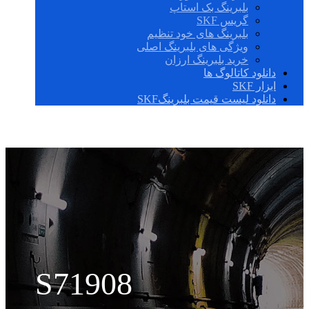
بلبرینگ بک استاپ
گریس SKF
بلبرینگ های خود تنظیم
ویژگی های بلبرینگ اصلی
خرید بلبرینگ ارزان
دانلود کاتالوگ ها
ابزار SKF
دانلود لیست قیمت بلبرینگSKF
S71908