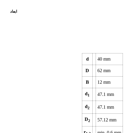
ابعاد
d
40
mm
D
62
mm
B
12
mm
d
47.1
mm
1
d
47.1
mm
2
D
57.12
mm
2
r
min.
0.6
mm