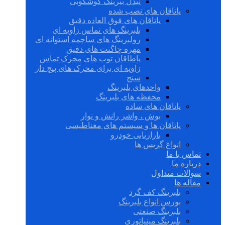
نیدل بیرینگ گوشکوبی
یاتاقان های نصب شده
یاتاقان های فوق العاده دقیق
بلبرینگ های تماس زاویه ای
رولبرینگ های ساچمه استوانه ای
مهره چاگنت های دقیق
یاطاقان توپ های محرک تماس
زاویه ای برای محرک های پیچ دار
سنج
واحدهای بلبرینگ
محفظه های بلبرینگ
یاتاقان های ساده
بوش ، واشر رانش و نوار
یاتاقان ها و سیستم های مغناطیسی
بازاریابی خودرو
انواع گریس ها
تماس با ما
درباره ما
سوالات متداول
مقاله ها
بلبرینگ کف گرد
بورس انواع بلبرینگ
بلبرینگ صنعتی
بلبرینگ مینیاتوری