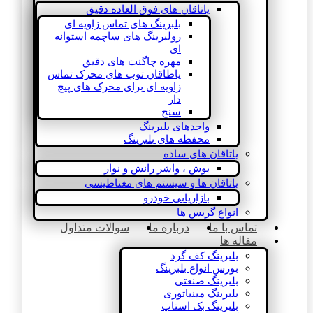
یاتاقان های فوق العاده دقیق
بلبرینگ های تماس زاویه ای
رولبرینگ های ساچمه استوانه
ای
مهره چاگنت های دقیق
یاطاقان توپ های محرک تماس
زاویه ای برای محرک های پیچ
دار
سنج
واحدهای بلبرینگ
محفظه های بلبرینگ
یاتاقان های ساده
بوش ، واشر رانش و نوار
یاتاقان ها و سیستم های مغناطیسی
بازاریابی خودرو
انواع گریس ها
تماس با ما
درباره ما
سوالات متداول
مقاله ها
بلبرینگ کف گرد
بورس انواع بلبرینگ
بلبرینگ صنعتی
بلبرینگ مینیاتوری
بلبرینگ بک استاپ