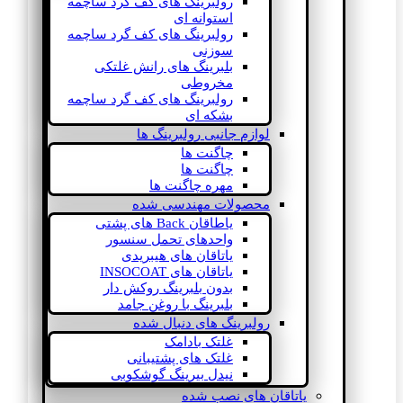
رولبرینگ های کف گرد ساچمه
استوانه ای
رولبرینگ های کف گرد ساچمه
سوزنی
بلبرینگ های رانش غلتکی
مخروطی
رولبرینگ های کف گرد ساچمه
بشکه ای
لوازم جانبی رولبرینگ ها
چاگنت ها
چاگنت ها
مهره چاگنت ها
محصولات مهندسی شده
یاطاقان Back های پشتی
واحدهای تحمل سنسور
یاتاقان های هیبریدی
یاتاقان های INSOCOAT
بدون بلبرینگ روکش دار
بلبرینگ با روغن جامد
رولبرینگ های دنبال شده
غلتک بادامک
غلتک های پشتیبانی
نیدل بیرینگ گوشکوبی
یاتاقان های نصب شده