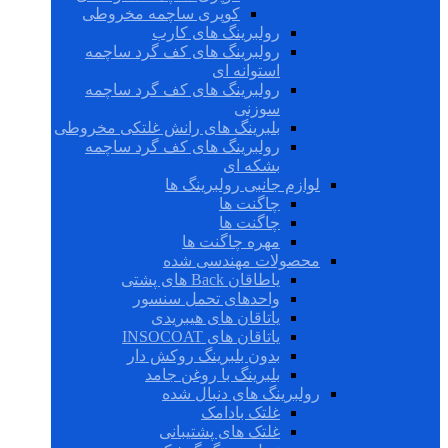
کوپری ساچمه مخروطی
رولبرینگ های کارب
رولبرینگ های کف گرد ساچمه
استوانه ای
رولبرینگ های کف گرد ساچمه
سوزنی
بلبرینگ های رانش غلتکی مخروطی
رولبرینگ های کف گرد ساچمه
بشکه ای
لوازم جانبی رولبرینگ ها
چاگنت ها
چاگنت ها
مهره چاگنت ها
محصولات مهندسی شده
یاطاقان Back های پشتی
واحدهای تحمل سنسور
یاتاقان های هیبریدی
یاتاقان های INSOCOAT
بدون بلبرینگ روکش دار
بلبرینگ با روغن جامد
رولبرینگ های دنبال شده
غلتک بادامک
غلتک های پشتیبانی