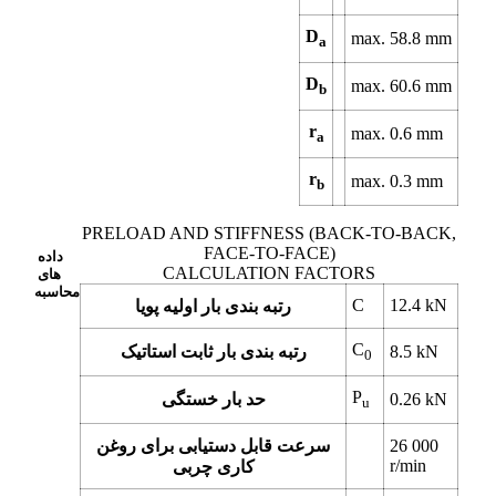
D
max.
58.8
mm
a
D
max.
60.6
mm
b
r
max.
0.6
mm
a
r
max.
0.3
mm
b
PRELOAD AND STIFFNESS (BACK-TO-BACK,
FACE-TO-FACE)
داده
CALCULATION FACTORS
های
محاسبه
C
12.4
kN
رتبه بندی بار اولیه پویا
C
kN
8.5
رتبه بندی بار ثابت استاتیک
0
P
kN
0.26
حد بار خستگی
u
26 000
سرعت قابل دستیابی برای روغن
r/min
کاری چربی