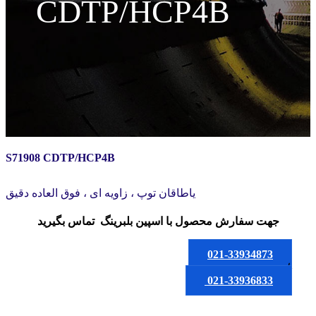
CDTP/HCP4B
S71908 CDTP/HCP4B
یاطاقان توپ ، زاویه ای ، فوق العاده دقیق
جهت سفارش محصول
با اسپین بلبرینگ
تماس بگیرید
021-33934873
یا
021-33936833