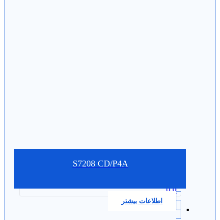
S7208 CD/P4A
0.0
اطلاعات بیشتر