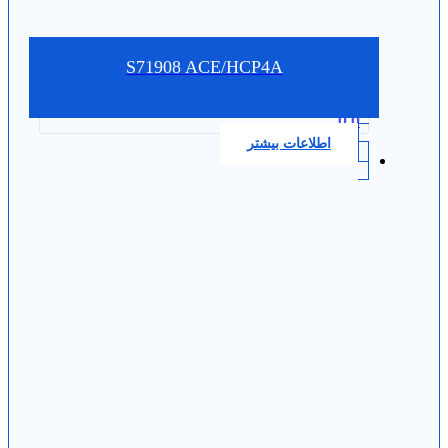
S71908 ACE/HCP4A
0.0
اطلاعات بیشتر