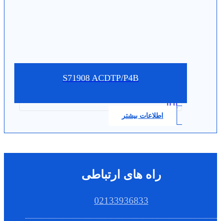
S71908 ACDTP/P4B
0.0
اطلاعات بیشتر
راه های ارتباطی
02133936833