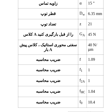
α
15
°
زاویه تماس
D
mm
6.35
قطر توپ
w
z
21
تعداد توپ
G
N
45
کلاس A را از قبل بارگیری کنید
A
N/
40
سفتی محوری استاتیک ، کلاس پیش
µm
بار A
f
1.09
ضریب محاسبه
f
1
ضریب محاسبه
1
f
1
ضریب محاسبه
2A
f
1.04
ضریب محاسبه
HC
f
10.4
ضریب محاسبه
0