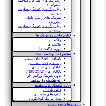
رولبرینگ های کف گرد ساچمه
استوانه ای
رولبرینگ های کف گرد ساچمه
سوزنی
بلبرینگ های رانش غلتکی
مخروطی
رولبرینگ های کف گرد ساچمه
بشکه ای
لوازم جانبی رولبرینگ ها
چاگنت ها
چاگنت ها
مهره چاگنت ها
محصولات مهندسی شده
یاطاقان Back های پشتی
واحدهای تحمل سنسور
یاتاقان های هیبریدی
یاتاقان های INSOCOAT
بدون بلبرینگ روکش دار
بلبرینگ با روغن جامد
رولبرینگ های دنبال شده
غلتک بادامک
غلتک های پشتیبانی
نیدل بیرینگ گوشکوبی
یاتاقان های نصب شده