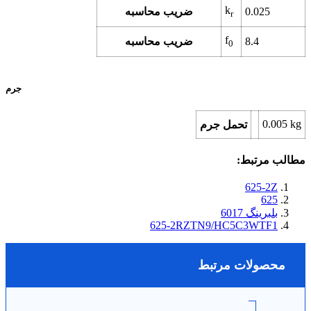
k
0.025
ضریب محاسبه
r
f
8.4
ضریب محاسبه
0
جرم
0.005
kg
تحمل جرم
مطالب مرتبط:
625-2Z
625
بلبرینگ 6017
625-2RZTN9/HC5C3WTF1
محصولات مرتبط