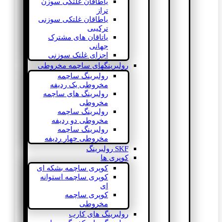
یاطاقان غلتکی سوزن
تراز
یاطاقان غلتکی سوزنی
ترکیبی
یاتاقان های مشترک
جهانی
اجزای غلتک سوزنی
رولبرینگهای ساچمه مخروطی
رولبرینگ ساچمه
مخروطی یک ردیفه
رولبرینگ های ساچمه
مخروطی
رولبرینگ ساچمه
مخروطی دو ردیفه
رولبرینگ ساچمه
مخروطی چهار ردیفه
SKF رولبرینگ
کوپری ها
کوپری ساچمه بشکه ای
کوپری ساچمه استوانه
ای
کوپری ساچمه
مخروطی
رولبرینگ های کارب