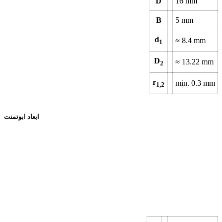
D
16
mm
B
5
mm
d
≈
8.4
mm
1
D
≈
13.22
mm
2
r
min.
0.3
mm
1,2
ابعاد ابوتمنت