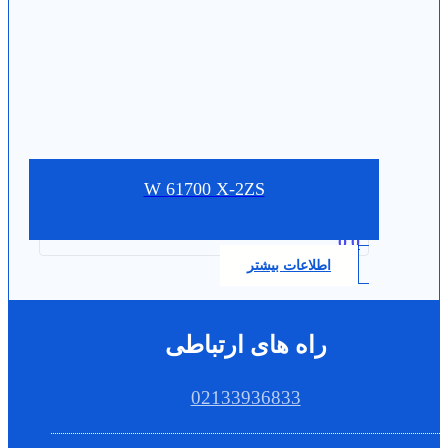
W 61700 X-2ZS
0.0
اطلاعات بیشتر
راه های ارتباطی
02133936833