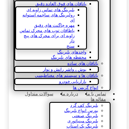
یاتاقان های فوق العاده دقیق
بلبرینگ های تماس زاویه ای
رولبرینگ های ساچمه استوانه
ای
مهره چاگنت های دقیق
یاطاقان توپ های محرک تماس
زاویه ای برای محرک های پیچ
دار
سنج
واحدهای بلبرینگ
محفظه های بلبرینگ
یاتاقان های ساده
بوش ، واشر رانش و نوار
یاتاقان ها و سیستم های مغناطیسی
بازاریابی خودرو
انواع گریس ها
تماس با ما
درباره ما
سوالات متداول
مقاله ها
بلبرینگ کف گرد
بورس انواع بلبرینگ
بلبرینگ صنعتی
بلبرینگ مینیاتوری
بلبرینگ بک استاپ