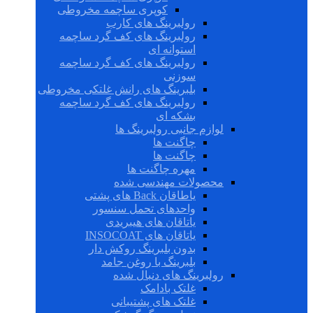
کوپری ساچمه مخروطی
رولبرینگ های کارب
رولبرینگ های کف گرد ساچمه
استوانه ای
رولبرینگ های کف گرد ساچمه
سوزنی
بلبرینگ های رانش غلتکی مخروطی
رولبرینگ های کف گرد ساچمه
بشکه ای
لوازم جانبی رولبرینگ ها
چاگنت ها
چاگنت ها
مهره چاگنت ها
محصولات مهندسی شده
یاطاقان Back های پشتی
واحدهای تحمل سنسور
یاتاقان های هیبریدی
یاتاقان های INSOCOAT
بدون بلبرینگ روکش دار
بلبرینگ با روغن جامد
رولبرینگ های دنبال شده
غلتک بادامک
غلتک های پشتیبانی