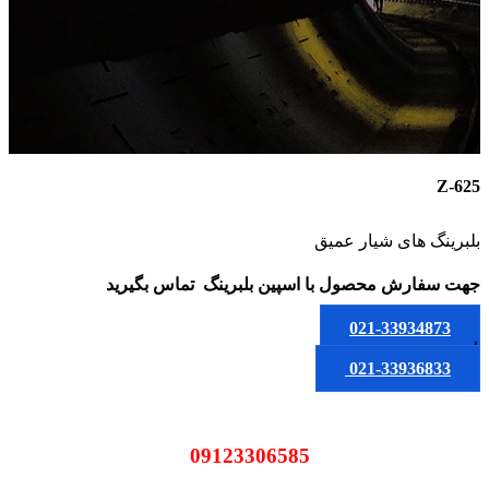
625-Z
بلبرینگ های شیار عمیق
جهت سفارش محصول
با اسپین بلبرینگ
تماس بگیرید
021-33934873
یا
021-33936833
09123306585