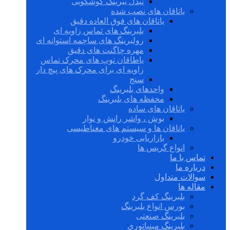
نیدل بیرینگ گوشکوبی
یاتاقان های نصب شده
یاتاقان های فوق العاده دقیق
بلبرینگ های تماس زاویه ای
رولبرینگ های ساچمه استوانه ای
مهره چاگنت های دقیق
یاطاقان توپ های محرک تماس
زاویه ای برای محرک های پیچ دار
سنج
واحدهای بلبرینگ
محفظه های بلبرینگ
یاتاقان های ساده
بوش ، واشر رانش و نوار
یاتاقان ها و سیستم های مغناطیسی
بازاریابی خودرو
انواع گریس ها
تماس با ما
درباره ما
سوالات متداول
مقاله ها
بلبرینگ کف گرد
بورس انواع بلبرینگ
بلبرینگ صنعتی
بلبرینگ مینیاتوری