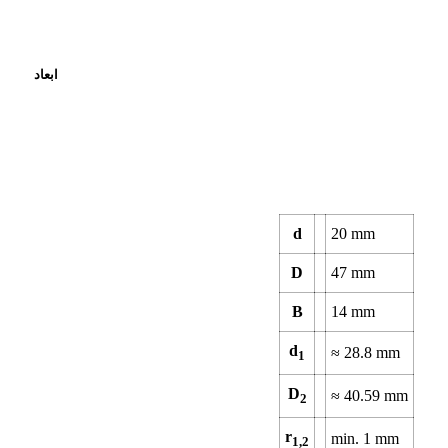
ابعاد
d
20 mm
D
47 mm
B
14 mm
d
≈ 28.8 mm
1
D
≈ 40.59 mm
2
r
min. 1 mm
1,2