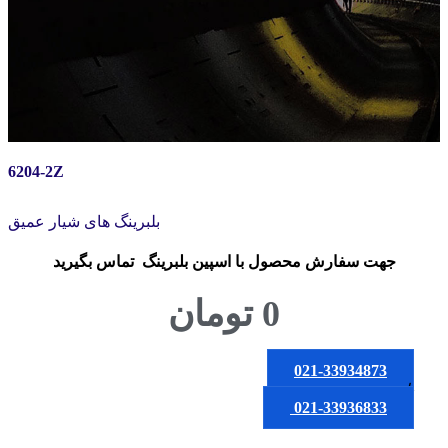
6204-2Z
بلبرینگ های شیار عمیق
جهت سفارش محصول
با اسپین بلبرینگ
تماس بگیرید
0
تومان
021-33934873
یا
021-33936833