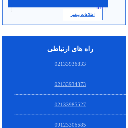
0.0
اطلاعات بیشتر
راه های ارتباطی
02133936833
02133934873
02133985527
09123306585