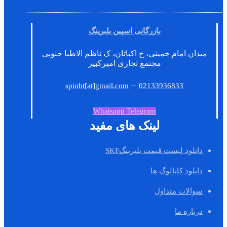
بازرگانی اسپین بلبرینگ
میدان امام خمینی، خ اکباتان، ک ناظم الاطبا جنوبی
مجتمع تجاری امیرکبیر
–
spinbt[at]gmail.com
02133936833
Whatsapp
Telegram
لینک های مفید
دانلود لیست قیمت بلبرینگSKF
دانلود کاتالوگ ها
سوالات متداول
درباره ما