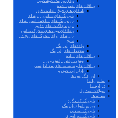
نیدل بیرینگ گوشکوبی
یاتاقان های نصب شده
یاتاقان های فوق العاده دقیق
بلبرینگ های تماس زاویه ای
رولبرینگ های ساچمه استوانه ای
مهره چاگنت های دقیق
یاطاقان توپ های محرک تماس
زاویه ای برای محرک های پیچ دار
سنج
واحدهای بلبرینگ
محفظه های بلبرینگ
یاتاقان های ساده
بوش ، واشر رانش و نوار
یاتاقان ها و سیستم های مغناطیسی
بازاریابی خودرو
انواع گریس ها
تماس با ما
درباره ما
سوالات متداول
مقاله ها
بلبرینگ کف گرد
بورس انواع بلبرینگ
بلبرینگ صنعتی
بلبرینگ مینیاتوری