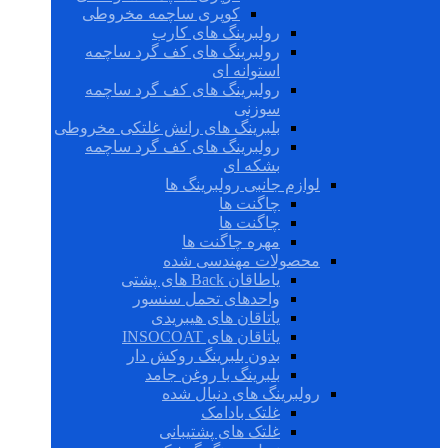
کوپری ساچمه مخروطی
رولبرینگ های کارب
رولبرینگ های کف گرد ساچمه
استوانه ای
رولبرینگ های کف گرد ساچمه
سوزنی
بلبرینگ های رانش غلتکی مخروطی
رولبرینگ های کف گرد ساچمه
بشکه ای
لوازم جانبی رولبرینگ ها
چاگنت ها
چاگنت ها
مهره چاگنت ها
محصولات مهندسی شده
یاطاقان Back های پشتی
واحدهای تحمل سنسور
یاتاقان های هیبریدی
یاتاقان های INSOCOAT
بدون بلبرینگ روکش دار
بلبرینگ با روغن جامد
رولبرینگ های دنبال شده
غلتک بادامک
غلتک های پشتیبانی