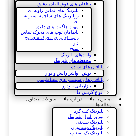
یاتاقان های فوق العاده دقیق
بلبرینگ های تماس زاویه ای
رولبرینگ های ساچمه استوانه
ای
مهره چاگنت های دقیق
یاطاقان توپ های محرک تماس
زاویه ای برای محرک های پیچ
دار
سنج
واحدهای بلبرینگ
محفظه های بلبرینگ
یاتاقان های ساده
بوش ، واشر رانش و نوار
یاتاقان ها و سیستم های مغناطیسی
بازاریابی خودرو
انواع گریس ها
تماس با ما
درباره ما
سوالات متداول
مقاله ها
بلبرینگ کف گرد
بورس انواع بلبرینگ
بلبرینگ صنعتی
بلبرینگ مینیاتوری
بلبرینگ بک استاپ