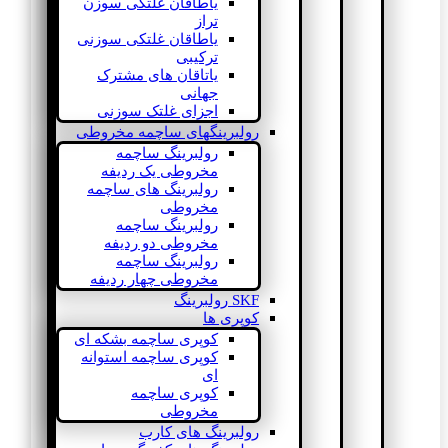
یاطاقان غلتکی سوزن
تراز
یاطاقان غلتکی سوزنی
ترکیبی
یاتاقان های مشترک
جهانی
اجزای غلتک سوزنی
رولبرینگهای ساچمه مخروطی
رولبرینگ ساچمه
مخروطی یک ردیفه
رولبرینگ های ساچمه
مخروطی
رولبرینگ ساچمه
مخروطی دو ردیفه
رولبرینگ ساچمه
مخروطی چهار ردیفه
SKF رولبرینگ
کوپری ها
کوپری ساچمه بشکه ای
کوپری ساچمه استوانه
ای
کوپری ساچمه
مخروطی
رولبرینگ های کارب