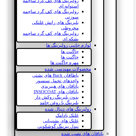
رولبرینگ های کف گرد ساچمه
استوانه ای
رولبرینگ های کف گرد ساچمه
سوزنی
بلبرینگ های رانش غلتکی
مخروطی
رولبرینگ های کف گرد ساچمه
بشکه ای
لوازم جانبی رولبرینگ ها
چاگنت ها
چاگنت ها
مهره چاگنت ها
محصولات مهندسی شده
یاطاقان Back های پشتی
واحدهای تحمل سنسور
یاتاقان های هیبریدی
یاتاقان های INSOCOAT
بدون بلبرینگ روکش دار
بلبرینگ با روغن جامد
رولبرینگ های دنبال شده
غلتک بادامک
غلتک های پشتیبانی
نیدل بیرینگ گوشکوبی
یاتاقان های نصب شده