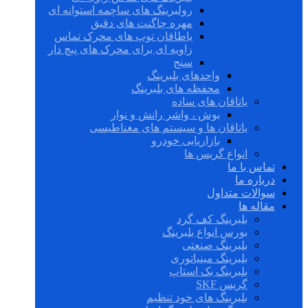
رولبرینگ های ساچمه استوانه ای
مهره چاگنت های دقیق
یاطاقان توپ های محرک تماس
زاویه ای برای محرک های پیچ دار
سنج
واحدهای بلبرینگ
محفظه های بلبرینگ
یاتاقان های ساده
بوش ، واشر رانش و نوار
یاتاقان ها و سیستم های مغناطیسی
بازاریابی خودرو
انواع گریس ها
تماس با ما
درباره ما
سوالات متداول
مقاله ها
بلبرینگ کف گرد
بورس انواع بلبرینگ
بلبرینگ صنعتی
بلبرینگ مینیاتوری
بلبرینگ بک استاپ
گریس SKF
بلبرینگ های خود تنظیم