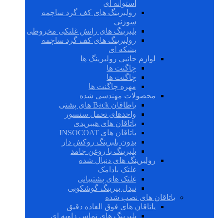
استوانه ای
رولبرینگ های کف گرد ساچمه
سوزنی
بلبرینگ های رانش غلتکی مخروطی
رولبرینگ های کف گرد ساچمه
بشکه ای
لوازم جانبی رولبرینگ ها
چاگنت ها
چاگنت ها
مهره چاگنت ها
محصولات مهندسی شده
یاطاقان Back های پشتی
واحدهای تحمل سنسور
یاتاقان های هیبریدی
یاتاقان های INSOCOAT
بدون بلبرینگ روکش دار
بلبرینگ با روغن جامد
رولبرینگ های دنبال شده
غلتک بادامک
غلتک های پشتیبانی
نیدل بیرینگ گوشکوبی
یاتاقان های نصب شده
یاتاقان های فوق العاده دقیق
بلبرینگ های تماس زاویه ای