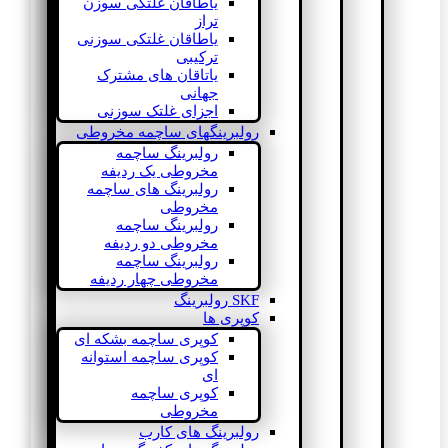
یاطاقان غلتکی سوزن
تراز
یاطاقان غلتکی سوزنی
ترکیبی
یاتاقان های مشترک
جهانی
اجزای غلتک سوزنی
رولبرینگهای ساچمه مخروطی
رولبرینگ ساچمه
مخروطی یک ردیفه
رولبرینگ های ساچمه
مخروطی
رولبرینگ ساچمه
مخروطی دو ردیفه
رولبرینگ ساچمه
مخروطی چهار ردیفه
SKF رولبرینگ
کوپری ها
کوپری ساچمه بشکه ای
کوپری ساچمه استوانه
ای
کوپری ساچمه
مخروطی
رولبرینگ های کارب