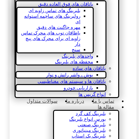
یاتاقان های فوق العاده دقیق
بلبرینگ های تماس زاویه ای
رولبرینگ های ساچمه استوانه
ای
مهره چاگنت های دقیق
یاطاقان توپ های محرک تماس
زاویه ای برای محرک های پیچ
دار
سنج
واحدهای بلبرینگ
محفظه های بلبرینگ
یاتاقان های ساده
بوش ، واشر رانش و نوار
یاتاقان ها و سیستم های مغناطیسی
بازاریابی خودرو
انواع گریس ها
تماس با ما
درباره ما
سوالات متداول
مقاله ها
بلبرینگ کف گرد
بورس انواع بلبرینگ
بلبرینگ صنعتی
بلبرینگ مینیاتوری
بلبرینگ بک استاپ