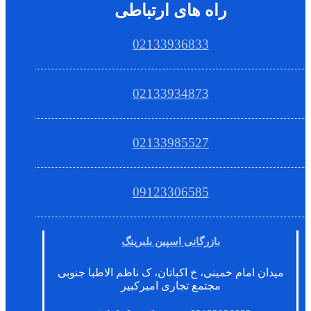
راه های ارتباطی
02133936833
02133934873
02133985527
09123306585
بازرگانی اسپین بلبرینگ
میدان امام خمینی، خ اکباتان، ک ناظم الاطبا جنوبی
مجتمع تجاری امیرکبیر