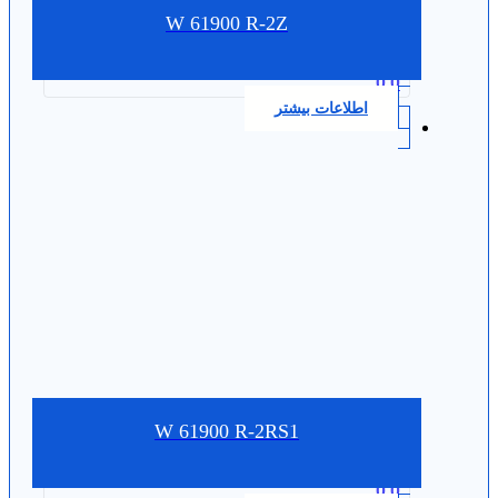
W 61900 R-2Z
0.0
اطلاعات بیشتر
W 61900 R-2RS1
0.0