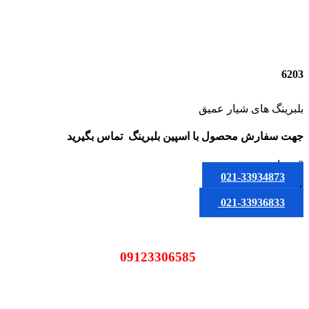
6203
بلبرینگ های شیار عمیق
جهت سفارش محصول
با اسپین بلبرینگ
تماس بگیرید
0
تومان
021-33934873
یا
021-33936833
09123306585