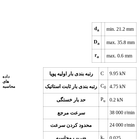
d
min. 21.2 mm
a
D
max. 35.8 mm
a
r
max. 0.6 mm
a
C
9.95 kN
رتبه بندی بار اولیه پویا
داده
های
C
4.75 kN
رتبه بندی بار ثابت استاتیک
محاسبه
0
P
0.2 kN
حد بار خستگی
u
38 000 r/min
سرعت مرجع
24 000 r/min
محدود کردن سرعت
k
0.025
ضریب محاسبه
r