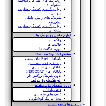
رولبرینگ های کف گرد ساچمه
استوانه ای
رولبرینگ های کف گرد ساچمه
سوزنی
بلبرینگ های رانش غلتکی
مخروطی
رولبرینگ های کف گرد ساچمه
بشکه ای
لوازم جانبی رولبرینگ ها
چاگنت ها
چاگنت ها
مهره چاگنت ها
محصولات مهندسی شده
یاطاقان Back های پشتی
واحدهای تحمل سنسور
یاتاقان های هیبریدی
یاتاقان های INSOCOAT
بدون بلبرینگ روکش دار
بلبرینگ با روغن جامد
رولبرینگ های دنبال شده
غلتک بادامک
غلتک های پشتیبانی
نیدل بیرینگ گوشکوبی
یاتاقان های نصب شده