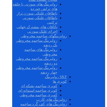
رولبرینگ های سوزنی با حلقه
های تراش خورده
یاطاقان غلتکی سوزن تراز
یاطاقان غلتکی سوزنی
ترکیبی
یاتاقان های مشترک جهانی
اجزای غلتک سوزنی
رولبرینگهای ساچمه مخروطی
رولبرینگ ساچمه مخروطی
یک ردیفه
رولبرینگ های ساچمه
مخروطی
رولبرینگ ساچمه مخروطی
دو ردیفه
رولبرینگ ساچمه مخروطی
چهار ردیفه
SKF رولبرینگ
کوپری ها
کوپری ساچمه بشکه ای
کوپری ساچمه استوانه ای
کوپری ساچمه مخروطی
رولبرینگ های کارب
رولبرینگ های کف گرد ساچمه