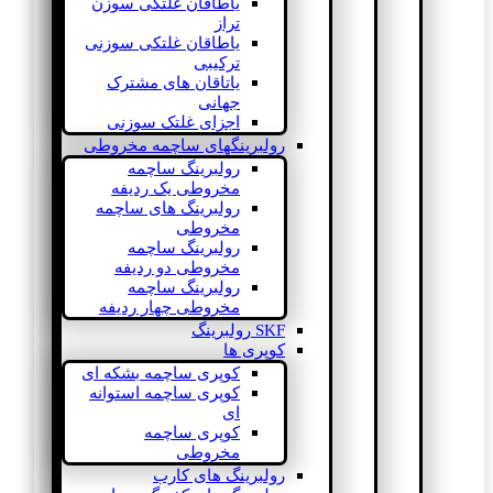
یاطاقان غلتکی سوزن
تراز
یاطاقان غلتکی سوزنی
ترکیبی
یاتاقان های مشترک
جهانی
اجزای غلتک سوزنی
رولبرینگهای ساچمه مخروطی
رولبرینگ ساچمه
مخروطی یک ردیفه
رولبرینگ های ساچمه
مخروطی
رولبرینگ ساچمه
مخروطی دو ردیفه
رولبرینگ ساچمه
مخروطی چهار ردیفه
SKF رولبرینگ
کوپری ها
کوپری ساچمه بشکه ای
کوپری ساچمه استوانه
ای
کوپری ساچمه
مخروطی
رولبرینگ های کارب