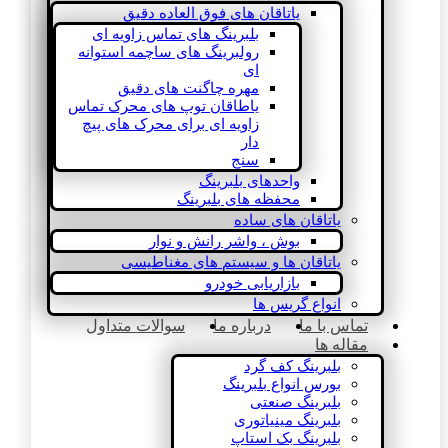
یاتاقان های فوق العاده دقیق
بلبرینگ های تماس زاویه ای
رولبرینگ های ساچمه استوانه
ای
مهره چاگنت های دقیق
یاطاقان توپ های محرک تماس
زاویه ای برای محرک های پیچ
دار
سنج
واحدهای بلبرینگ
محفظه های بلبرینگ
یاتاقان های ساده
بوش ، واشر رانش و نوار
یاتاقان ها و سیستم های مغناطیسی
بازاریابی خودرو
انواع گریس ها
تماس با ما
درباره ما
سوالات متداول
مقاله ها
بلبرینگ کف گرد
بورس انواع بلبرینگ
بلبرینگ صنعتی
بلبرینگ مینیاتوری
بلبرینگ بک استاپ