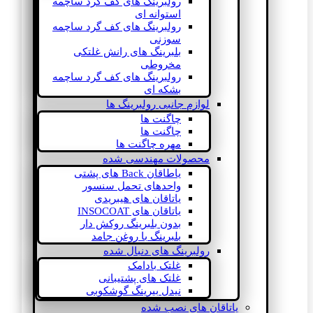
رولبرینگ های کف گرد ساچمه
استوانه ای
رولبرینگ های کف گرد ساچمه
سوزنی
بلبرینگ های رانش غلتکی
مخروطی
رولبرینگ های کف گرد ساچمه
بشکه ای
لوازم جانبی رولبرینگ ها
چاگنت ها
چاگنت ها
مهره چاگنت ها
محصولات مهندسی شده
یاطاقان Back های پشتی
واحدهای تحمل سنسور
یاتاقان های هیبریدی
یاتاقان های INSOCOAT
بدون بلبرینگ روکش دار
بلبرینگ با روغن جامد
رولبرینگ های دنبال شده
غلتک بادامک
غلتک های پشتیبانی
نیدل بیرینگ گوشکوبی
یاتاقان های نصب شده