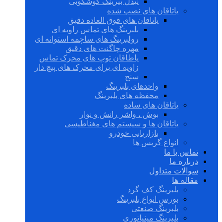
نیدل بیرینگ گوشکوبی
یاتاقان های نصب شده
یاتاقان های فوق العاده دقیق
بلبرینگ های تماس زاویه ای
رولبرینگ های ساچمه استوانه ای
مهره چاگنت های دقیق
یاطاقان توپ های محرک تماس
زاویه ای برای محرک های پیچ دار
سنج
واحدهای بلبرینگ
محفظه های بلبرینگ
یاتاقان های ساده
بوش ، واشر رانش و نوار
یاتاقان ها و سیستم های مغناطیسی
بازاریابی خودرو
انواع گریس ها
تماس با ما
درباره ما
سوالات متداول
مقاله ها
بلبرینگ کف گرد
بورس انواع بلبرینگ
بلبرینگ صنعتی
بلبرینگ مینیاتوری