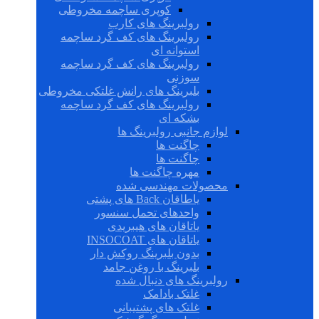
کوپری ساچمه مخروطی
رولبرینگ های کارب
رولبرینگ های کف گرد ساچمه
استوانه ای
رولبرینگ های کف گرد ساچمه
سوزنی
بلبرینگ های رانش غلتکی مخروطی
رولبرینگ های کف گرد ساچمه
بشکه ای
لوازم جانبی رولبرینگ ها
چاگنت ها
چاگنت ها
مهره چاگنت ها
محصولات مهندسی شده
یاطاقان Back های پشتی
واحدهای تحمل سنسور
یاتاقان های هیبریدی
یاتاقان های INSOCOAT
بدون بلبرینگ روکش دار
بلبرینگ با روغن جامد
رولبرینگ های دنبال شده
غلتک بادامک
غلتک های پشتیبانی