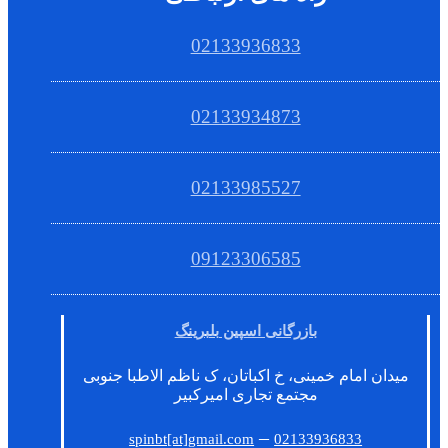
02133936833
02133934873
02133985527
09123306585
بازرگانی اسپین بلبرینگ
میدان امام خمینی، خ اکباتان، ک ناظم الاطبا جنوبی
مجتمع تجاری امیرکبیر
–
spinbt[at]gmail.com
02133936833