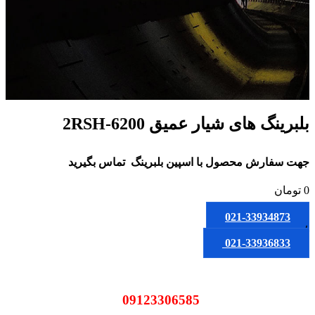
بلبرینگ های شیار عمیق 6200-2RSH
جهت سفارش محصول
با اسپین بلبرینگ
تماس بگیرید
0
تومان
021-33934873
یا
021-33936833
09123306585