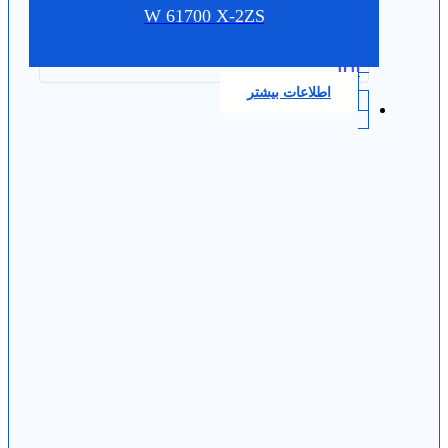
W 61700 X-2ZS
0.0
اطلاعات بیشتر