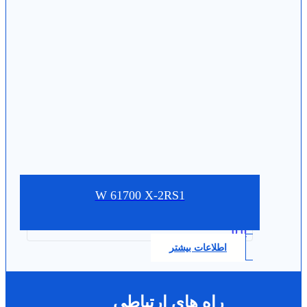
W 61700 X-2RS1
0.0
اطلاعات بیشتر
راه های ارتباطی