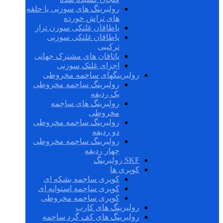
رولبرینگ های سوزنی با حلقه
های تراش خورده
یاطاقان غلتکی سوزن تراز
یاطاقان غلتکی سوزنی
ترکیبی
یاتاقان های مشترک جهانی
اجزای غلتک سوزنی
رولبرینگهای ساچمه مخروطی
رولبرینگ ساچمه مخروطی
یک ردیفه
رولبرینگ های ساچمه
مخروطی
رولبرینگ ساچمه مخروطی
دو ردیفه
رولبرینگ ساچمه مخروطی
چهار ردیفه
SKF رولبرینگ
کوپری ها
کوپری ساچمه بشکه ای
کوپری ساچمه استوانه ای
کوپری ساچمه مخروطی
رولبرینگ های کارب
رولبرینگ های کف گرد ساچمه