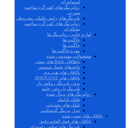
استوانه ای
رولبرینگ های کف گرد ساچمه
سوزنی
بلبرینگ های رانش غلتکی مخروطی
رولبرینگ های کف گرد ساچمه
بشکه ای
لوازم جانبی رولبرینگ ها
چاگنت ها
چاگنت ها
مهره چاگنت ها
محصولات مهندسی شده
یاطاقان Back های پشتی
واحدهای تحمل سنسور
یاتاقان های هیبریدی
یاتاقان های INSOCOAT
بدون بلبرینگ روکش دار
بلبرینگ با روغن جامد
رولبرینگ های دنبال شده
غلتک بادامک
غلتک های پشتیبانی
نیدل بیرینگ گوشکوبی
یاتاقان های نصب شده
یاتاقان های فوق العاده دقیق
بلبرینگ های تماس زاویه ای