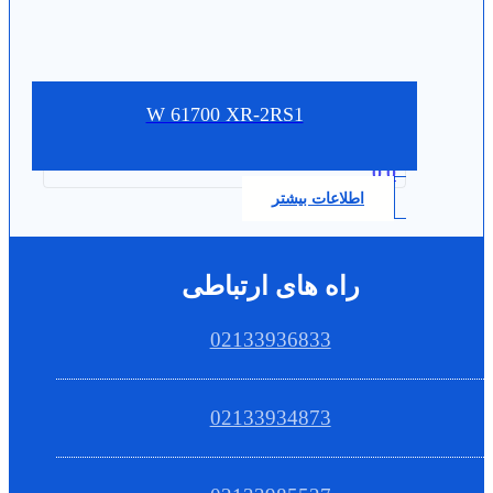
W 61700 XR-2RS1
0.0
اطلاعات بیشتر
راه های ارتباطی
02133936833
02133934873