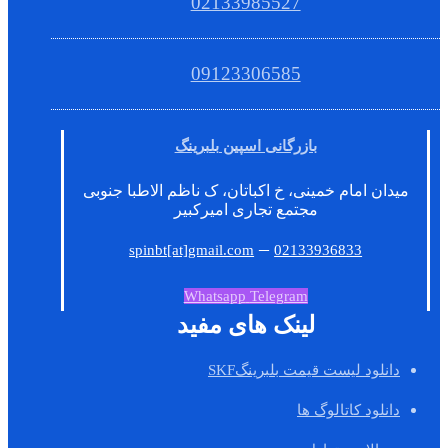
02133985527
09123306585
بازرگانی اسپین بلبرینگ
میدان امام خمینی، خ اکباتان، ک ناظم الاطبا جنوبی
مجتمع تجاری امیرکبیر
–
spinbt[at]gmail.com
02133936833
Whatsapp
Telegram
لینک های مفید
دانلود لیست قیمت بلبرینگSKF
دانلود کاتالوگ ها