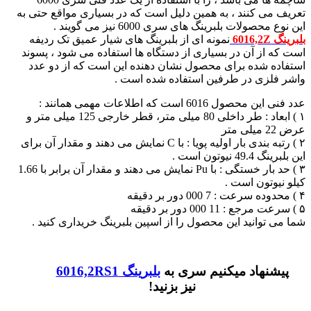
تعریف می کنند ، به همین دلیل است که در بسیاری مواقع حتی به
این نوع محصولات بلبرینگ های سری 6000 نیز می گویند .
بلبرینگ 6016,2Z
نمونه ای از بلبرینگ های شیار عمیق تک ردیفه
است که از آن در بسیاری از دستگاه ها استفاده می شود ، پسوند
استفاده شده برای محصول نشان دهنده این است که از دو عدد
واشر فلزی در طرفین استفاده شده است .
عدد فنی این محصول 6016 است که اطلاعات مهمی همانند :
۱ ) ابعاد : طر داخلی 80 میلی متر، قطر خارجی 125 میلی متر و
عرض 22 میلی متر
۲ )‌ رتبه بندی بار اولیه پویا : با C نمایش می دهند و مقدار آن برای
این بلبرینگ 49.4 نیوتون است .
۳ ) حد بار خستگی : با Pu نمایش می دهند و مقدار آن برابر با 1.66
کیلو نیوتون است .
۴ )‌ محدوده سرعت : 7 000 دور بر دقیقه
۵ ) سرعت مرجع : 11 000 دور بر دقیقه
شما می توانید این محصول را از اسپین بلبرینگ خریداری کنید .
پیشنهاد میکنیم سری به
بلبرینگ 6016,2RS1
نیز بزنید!