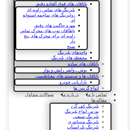
یاتاقان های فوق العاده دقیق
بلبرینگ های تماس زاویه ای
رولبرینگ های ساچمه استوانه
ای
مهره چاگنت های دقیق
یاطاقان توپ های محرک تماس
زاویه ای برای محرک های پیچ
دار
سنج
واحدهای بلبرینگ
محفظه های بلبرینگ
یاتاقان های ساده
بوش ، واشر رانش و نوار
یاتاقان ها و سیستم های مغناطیسی
بازاریابی خودرو
انواع گریس ها
تماس با ما
درباره ما
سوالات متداول
مقاله ها
بلبرینگ کف گرد
بورس انواع بلبرینگ
بلبرینگ صنعتی
بلبرینگ مینیاتوری
بلبرینگ بک استاپ