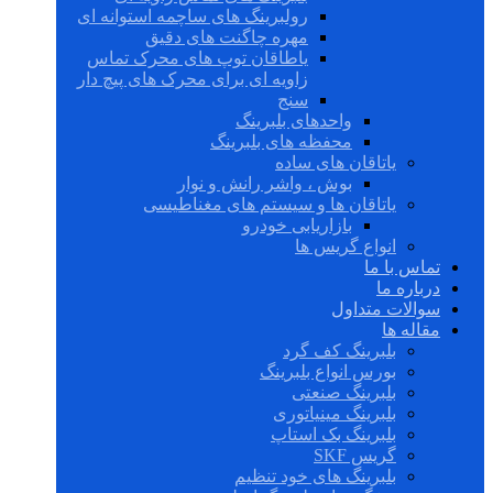
رولبرینگ های ساچمه استوانه ای
مهره چاگنت های دقیق
یاطاقان توپ های محرک تماس
زاویه ای برای محرک های پیچ دار
سنج
واحدهای بلبرینگ
محفظه های بلبرینگ
یاتاقان های ساده
بوش ، واشر رانش و نوار
یاتاقان ها و سیستم های مغناطیسی
بازاریابی خودرو
انواع گریس ها
تماس با ما
درباره ما
سوالات متداول
مقاله ها
بلبرینگ کف گرد
بورس انواع بلبرینگ
بلبرینگ صنعتی
بلبرینگ مینیاتوری
بلبرینگ بک استاپ
گریس SKF
بلبرینگ های خود تنظیم