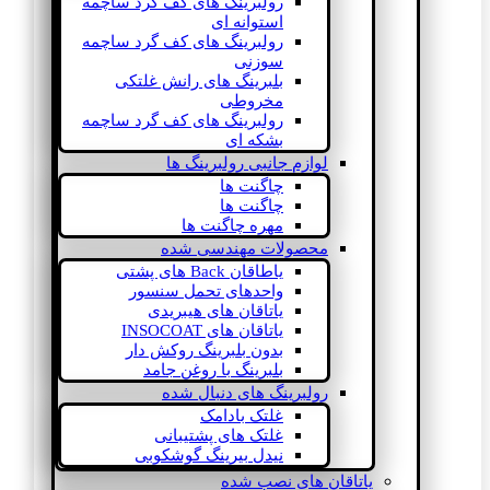
رولبرینگ های کف گرد ساچمه
استوانه ای
رولبرینگ های کف گرد ساچمه
سوزنی
بلبرینگ های رانش غلتکی
مخروطی
رولبرینگ های کف گرد ساچمه
بشکه ای
لوازم جانبی رولبرینگ ها
چاگنت ها
چاگنت ها
مهره چاگنت ها
محصولات مهندسی شده
یاطاقان Back های پشتی
واحدهای تحمل سنسور
یاتاقان های هیبریدی
یاتاقان های INSOCOAT
بدون بلبرینگ روکش دار
بلبرینگ با روغن جامد
رولبرینگ های دنبال شده
غلتک بادامک
غلتک های پشتیبانی
نیدل بیرینگ گوشکوبی
یاتاقان های نصب شده