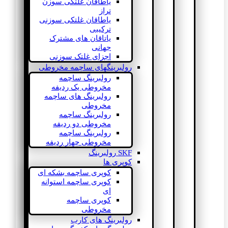
یاطاقان غلتکی سوزن
تراز
یاطاقان غلتکی سوزنی
ترکیبی
یاتاقان های مشترک
جهانی
اجزای غلتک سوزنی
رولبرینگهای ساچمه مخروطی
رولبرینگ ساچمه
مخروطی یک ردیفه
رولبرینگ های ساچمه
مخروطی
رولبرینگ ساچمه
مخروطی دو ردیفه
رولبرینگ ساچمه
مخروطی چهار ردیفه
SKF رولبرینگ
کوپری ها
کوپری ساچمه بشکه ای
کوپری ساچمه استوانه
ای
کوپری ساچمه
مخروطی
رولبرینگ های کارب